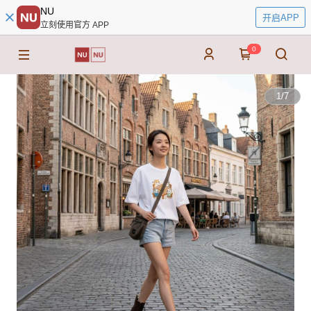
NU
开启APP
立刻使用官方 APP
0
1
/
7