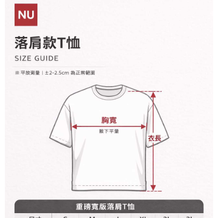
2. 基于同意付款使用 “大哥付你分期”之契约关系目的，商店将以您的个人资
每笔NT$60，满NT$899(含以上)免运费
料（包含姓名、电话或地址）提供予台湾大哥大进项收集、处理及利用，由
二、付款限制
台湾大哥大与本人进行分期账单所需资料之确认、核对及更正。
1. 初次使用 AFTEE 時，將依認證結果及本公司審查結果，核予每個人不同
宅配
3. 完整用户服务条款，请详阅以下链接：
https://oppay.tw/userRule
之上限額度
2. 結帳金額須大於NT$30
每笔NT$65，满NT$899(含以上)免运费
3. 目前僅支援台灣會員
三、聲明條款
「AFTEE先享後付」(下稱本服務)乃由恩沛科技股份有限公司(下稱 AFTEE )
所提供，並由 AFTEE 向您收取款項。因使用本服務所須提供之個人資料(包
含但不限於訂購人姓名、電話，收件人姓名、電話、收件地址)，將交付予
AFTEE 於本服務必要服務範圍內運用。關於 AFTEE 對於個人資料之蒐集、
處理、利用，詳參 AFTEE 官網之『個人資料蒐集、處理及利用告知聲明』
（
https://aftee.tw/privacypolicy/
）。
若款項超過繳費期限，將根據當次的金額加收年利率 16% 的逾期滯納金。
未成年的使用者，請事先徵得法定代理人或監護人之同意方可使用
AFTEE。
若您對於個人資料之處理、利用有任何疑問，或欲行使相關法律權利，請聯
繫恩沛科技股份有限公司。若您不同意我們將上開所示之個人資料，連同必
要之購買訂單資訊提供予 AFTEE ，或讓 AFTEE 蒐集處理利用您的個人資
料，請勿選用本服務。