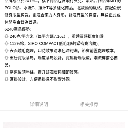
品牌成立於2019年，旗下商品包含飛行夾克、策略合作品牌MIT的
Plus PAY
POLO衫、水洗T、排汗T等多樣化商品，北歐簡約風格，搭配亞規
大哥付你分期
修身版型剪裁，更適合東方人身形，舒適有型的穿搭，無論正式或
相关说明
休閒場合皆為首選。
【大哥付你分期使用说明】
6240產品優勢:
AFTEE先享后付
1. 本服务由台湾大哥大提供，电信用户可立即使用无须另外申请。（限个人
◎ 240克/平方米（每平方碼7.1oz），重磅質感挺度加乘。
月租型门号，不开放公司户及预付卡使用）
相关说明
2. 付款方式选择 “大哥付你分期”，订单成立后会自动跳转到大哥付的交易流
◎ 113%棉，SIRO-COMPACT低毛羽紗(緊密賽洛紡)。
一、關於 AFTEE先享後付
程，验证手机门号后，选择欲分期的期数、缴款截止日，确认付款后即完成
ATM付款
1. 於付款方式選擇AFTEE先享後付，將跳出AFTEE先享後付手機驗證視
◎ 表面燒毛處理，印花效果清晰色澤飽滿，節省前置處理成本。
交易。
窗。
3. 实际核准额度、可分期数及费用金额请依后续交易确认页面所载为准。
◎ 重磅寬版落肩，適度落肩設計，寬鬆舒適版型，潮流穿搭必備
2. 進行簡訊驗證之後，即可完成結帳手續。
运送方式
4. 订单成立30分钟内，如未前往确认交易或遇审核未通过，订单将自动取
3. 訂單確認後不需事先繳費，商品會配送至您的指定地址。
品。
消。如遇 “转专审核”未通过状况，表示未达系统评分，恕无法说明评估内
4. 下訂完成後，您的手機會收到一封繳費通知簡訊，APP會員則會收到
全家付款取貨
◎ 整道後領壓條，提升舒適度與細節質感。
容。
AFTEE APP推播通知。
【缴款方式说明】
每笔NT$65，满NT$899(含以上)免运费
◎ 耳掛設計，方便吊掛且不影響外觀。
5. 收到商品當下無需繳費，確認無誤後，請再利用繳費通知簡訊或AFTEE
1. 分期款项不并入电信账单，“大哥付你分期”于每月结算日后寄送缴费提醒
APP於四大便利商店‧ATM/網銀等方式進行付款。
短信。
付款後全家取貨
2. 通过短信链接打开账单后，可选择 “超商条码／台湾大直营门市／银行转
請留意繳費期限為 14 天。唯有下載 AFTEE App 成為 AFTEE 會員者方能享
每笔NT$60，满NT$899(含以上)免运费
账／街口支付／iPASS MONEY”等通路缴费。
有最長 45 天內付款之服務。
详细说明
相关推荐
7-11付款取貨
【注意事项】
繳費期限，為商家向您請款的時間，再加上使用AFTEE可延長的天數所計算
1. 本服务系由 “台湾大哥大股份有限公司”所提供，让用户于交易时，得通过
每笔NT$65，满NT$899(含以上)免运费
出。使用AFTEE下訂可以延長您收到商品前的繳費天數，但無法保證一定能
本服务购买商品或服务，并由商店将买卖／分期付款买卖价金债权让与本公
夠在期限內收到商品(例如:預購商品或預計到貨時間較長者)。因此無論收到
司后，依约使用本公司账单缴交账款。
付款後7-11取貨
商品與否，仍需要請您在AFTEE規定的時間內完成繳費。