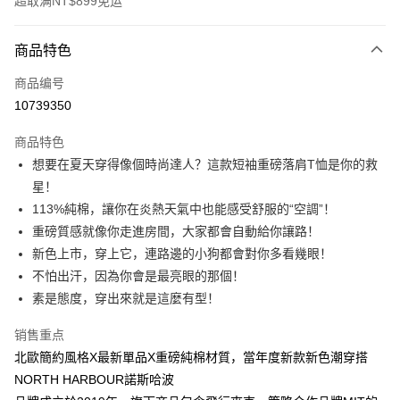
超取满NT$899免运
付款方式
商品特色
信用卡一次付款
商品编号
信用卡分期付款
10739350
3期 0利率，每期
NT$146
21家银行
商品特色
6期 0利率，每期
NT$73
21家银行
合作金库商业银行
第一商业银行
想要在夏天穿得像個時尚達人？這款短袖重磅落肩T恤是你的救
华南商业银行
彰化商业银行
12期 0利率，每期
NT$36
21家银行
合作金库商业银行
第一商业银行
星！
上海商业储蓄银行
台北富邦商业银行
华南商业银行
彰化商业银行
合作金库商业银行
第一商业银行
超商取货付款
国泰世华商业银行
兆丰国际商业银行
113%純棉，讓你在炎熱天氣中也能感受舒服的“空調”！
上海商业储蓄银行
台北富邦商业银行
华南商业银行
彰化商业银行
台湾中小企业银行
台中商业银行
重磅質感就像你走進房間，大家都會自動給你讓路！
国泰世华商业银行
兆丰国际商业银行
LINE Pay
上海商业储蓄银行
台北富邦商业银行
汇丰（台湾）商业银行
华泰商业银行
台湾中小企业银行
台中商业银行
新色上市，穿上它，連路邊的小狗都會對你多看幾眼！
国泰世华商业银行
兆丰国际商业银行
联邦商业银行
远东国际商业银行
汇丰（台湾）商业银行
华泰商业银行
Apple Pay
不怕出汗，因為你會是最亮眼的那個！
台湾中小企业银行
台中商业银行
元大商业银行
永丰商业银行
联邦商业银行
远东国际商业银行
汇丰（台湾）商业银行
华泰商业银行
素是態度，穿出來就是這麼有型！
玉山商业银行
星展（台湾）商业银行
街口支付
元大商业银行
永丰商业银行
联邦商业银行
远东国际商业银行
台新国际商业银行
中国信托商业银行
玉山商业银行
星展（台湾）商业银行
销售重点
元大商业银行
永丰商业银行
台湾乐天信用卡公司
悠遊付
台新国际商业银行
中国信托商业银行
玉山商业银行
星展（台湾）商业银行
北歐簡約風格X最新單品X重磅純棉材質，當年度新款新色潮穿搭
台湾乐天信用卡公司
台新国际商业银行
中国信托商业银行
Google Pay
NORTH HARBOUR諾斯哈波
台湾乐天信用卡公司