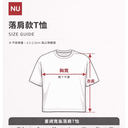
資料（包含姓名、電話或地址）提供予台灣大哥大進項蒐集、處理及利用，
是否繳費成功／繳費後需取消欲退款等相關疑問，請聯繫「AFTEE先享後付
每筆NT$60，滿NT$899(含以上)免運費
由本公司與您本人進行分期帳單所需資料之確認、核對及更正。
客戶支援中心」
https://netprotections.freshdesk.com/support/home
3.完整用戶服務條款，請詳閱以下連結：
https://oppay.tw/userRule
宅配
【注意事項】
１．透過由恩沛科技股份有限公司提供之「AFTEE先享後付」服務完成之交
每筆NT$65，滿NT$899(含以上)免運費
易，需依本服務之必要範圍內提供個人資料，並將交易相關給付款項請求債
權轉讓予恩沛科技股份有限公司。
２．關於個人資料處理事宜，請瀏覽以下網址：
https://aftee.tw/terms/#terms3
３．未成年的使用者請事先徵得法定代理人或監護人之同意方可使用
「AFTEE先享後付」，若未經同意申辦者引起之損失，本公司不負相關責
任。
４．使用「AFTEE先享後付」時，將依據個別帳號之用戶狀況，依本公司即
時審查核予不同之上限額度；若仍有額度不足之情形，本公司將視審查結果
請求用戶進行身份認證。
５．嚴禁一人註冊多個帳號或使用他人資訊註冊。若發現惡意使用之情形，
恩沛科技股份有限公司將有權停止該用戶之使用額度並採取法律行動。