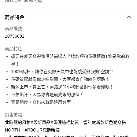
超取滿NT$899免運
付款方式
商品特色
信用卡一次付款
商品編號
信用卡分期付款
10736682
3 期 0 利率 每期
NT$146
21家銀行
商品特色
6 期 0 利率 每期
NT$73
21家銀行
合作金庫商業銀行
第一商業銀行
想要在夏天穿得像個時尚達人？這款短袖重磅落肩T恤是你的救
華南商業銀行
彰化商業銀行
12 期 0 利率 每期
NT$36
21家銀行
合作金庫商業銀行
第一商業銀行
星！
上海商業儲蓄銀行
台北富邦商業銀行
華南商業銀行
彰化商業銀行
合作金庫商業銀行
第一商業銀行
超商取貨付款
國泰世華商業銀行
兆豐國際商業銀行
100%純棉，讓你在炎熱天氣中也能感受舒服的“空調”！
上海商業儲蓄銀行
台北富邦商業銀行
華南商業銀行
彰化商業銀行
臺灣中小企業銀行
台中商業銀行
重磅質感就像你走進房間，大家都會自動給你讓路！
國泰世華商業銀行
兆豐國際商業銀行
LINE Pay
上海商業儲蓄銀行
台北富邦商業銀行
匯豐（台灣）商業銀行
華泰商業銀行
臺灣中小企業銀行
台中商業銀行
新色上市，穿上它，連路邊的小狗都會對你多看幾眼！
國泰世華商業銀行
兆豐國際商業銀行
聯邦商業銀行
遠東國際商業銀行
匯豐（台灣）商業銀行
華泰商業銀行
Apple Pay
不怕出汗，因為你會是最亮眼的那個！
臺灣中小企業銀行
台中商業銀行
元大商業銀行
永豐商業銀行
聯邦商業銀行
遠東國際商業銀行
匯豐（台灣）商業銀行
華泰商業銀行
素是態度，穿出來就是這麼有型！
玉山商業銀行
星展（台灣）商業銀行
街口支付
元大商業銀行
永豐商業銀行
聯邦商業銀行
遠東國際商業銀行
台新國際商業銀行
中國信託商業銀行
玉山商業銀行
星展（台灣）商業銀行
銷售重點
元大商業銀行
永豐商業銀行
台灣樂天信用卡公司
悠遊付
台新國際商業銀行
中國信託商業銀行
玉山商業銀行
星展（台灣）商業銀行
北歐簡約風格X最新單品X重磅純棉材質，當年度新款新色潮穿搭
台灣樂天信用卡公司
台新國際商業銀行
中國信託商業銀行
Google Pay
NORTH HARBOUR諾斯哈波
台灣樂天信用卡公司