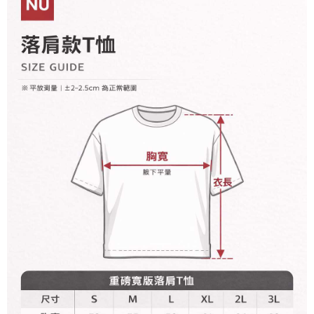
後付繳納相關費用。
2.基於同意付款使用「大哥付你分期」之契約關係目的，商店將以您的個人
付款後7-11取貨
※ 交易是否成功請以「AFTEE先享後付 」之結帳頁面顯示為準，若有關於
資料（包含姓名、電話或地址）提供予台灣大哥大進項蒐集、處理及利用，
是否繳費成功／繳費後需取消欲退款等相關疑問，請聯繫「AFTEE先享後付
每筆NT$60，滿NT$899(含以上)免運費
由本公司與您本人進行分期帳單所需資料之確認、核對及更正。
客戶支援中心」
https://netprotections.freshdesk.com/support/home
3.完整用戶服務條款，請詳閱以下連結：
https://oppay.tw/userRule
宅配
【注意事項】
１．透過由恩沛科技股份有限公司提供之「AFTEE先享後付」服務完成之交
每筆NT$65，滿NT$899(含以上)免運費
易，需依本服務之必要範圍內提供個人資料，並將交易相關給付款項請求債
權轉讓予恩沛科技股份有限公司。
２．關於個人資料處理事宜，請瀏覽以下網址：
https://aftee.tw/terms/#terms3
３．未成年的使用者請事先徵得法定代理人或監護人之同意方可使用
「AFTEE先享後付」，若未經同意申辦者引起之損失，本公司不負相關責
任。
４．使用「AFTEE先享後付」時，將依據個別帳號之用戶狀況，依本公司即
時審查核予不同之上限額度；若仍有額度不足之情形，本公司將視審查結果
請求用戶進行身份認證。
５．嚴禁一人註冊多個帳號或使用他人資訊註冊。若發現惡意使用之情形，
恩沛科技股份有限公司將有權停止該用戶之使用額度並採取法律行動。