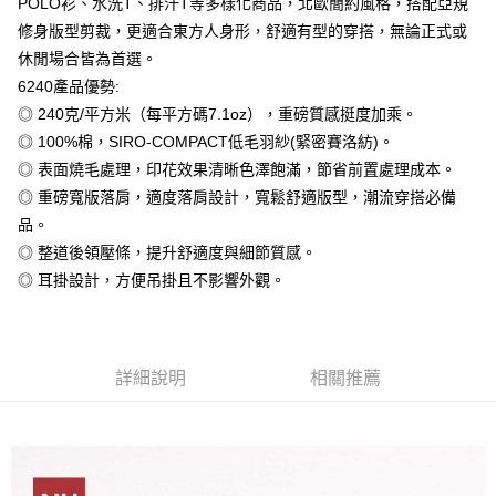
POLO衫、水洗T、排汗T等多樣化商品，北歐簡約風格，搭配亞規
台灣樂天信用卡公司
修身版型剪裁，更適合東方人身形，舒適有型的穿搭，無論正式或
全盈+PAY
休閒場合皆為首選。
大哥付你分期
6240產品優勢:
相關說明
◎ 240克/平方米（每平方碼7.1oz），重磅質感挺度加乘。
【大哥付你分期使用說明】
◎ 100%棉，SIRO-COMPACT低毛羽紗(緊密賽洛紡)。
AFTEE先享後付
1.本服務由台灣大哥大提供，台灣大哥大用戶可立即使用無須另外申請。
◎ 表面燒毛處理，印花效果清晰色澤飽滿，節省前置處理成本。
2.付款方式選擇「大哥付你分期」，訂單成立後會自動跳轉到大哥付的交易
相關說明
流程，驗證手機門號後，選擇欲分期的期數、繳款截止日，確認付款後即完
◎ 重磅寬版落肩，適度落肩設計，寬鬆舒適版型，潮流穿搭必備
【關於「AFTEE先享後付」】
成交易。
ATM付款
AFTEE先享後付是「在收到商品之後才付款」的支付方式。 讓您購物簡單
品。
3.實際核准額度、可分期數及費用金額請依後續交易確認頁面所載為準。
便利好安心！
4.訂單成立30分鐘內，如未前往確認交易或遇審核未通過，訂單將自動取
◎ 整道後領壓條，提升舒適度與細節質感。
１．簡單：不需註冊會員、不需綁卡、不需儲值。
運送方式
消。如遇「轉專審核」未通過狀況，表示未達大哥付你分期系統評分，恕無
２．便利：只要手機號碼，簡訊認證，即可結帳。
◎ 耳掛設計，方便吊掛且不影響外觀。
法說明評估內容。
３．安心：先確認商品／服務後，再付款。
全家付款取貨
【繳款方式說明】
1.分期款項不併入電信帳單，「大哥付你分期」於每月結算日後寄送繳費提
每筆NT$65，滿NT$899(含以上)免運費
【「AFTEE先享後付」結帳流程】
醒簡訊。
１．於結帳方式選擇「AFTEE先享後付」後，將跳轉至「AFTEE先享後付」
2.透過簡訊連結打開帳單後，可選擇「超商條碼／台灣大直營門市／銀行轉
付款後全家取貨
詳細說明
相關推薦
結帳頁面，進行簡訊認證並確認金額後，即可完成結帳。
帳／街口支付／iPASS MONEY」等通路繳費。
２．訂單成立數日內，您將收到繳費通知簡訊。
每筆NT$60，滿NT$899(含以上)免運費
３．收到繳費通知簡訊後14天內，點擊此簡訊中的連結，可透過四大超商／
【注意事項】
ATM／網路銀行／等多元方式進行付款，方視為交易完成。
7-11付款取貨
1.本服務係由「台灣大哥大股份有限公司」（以下簡稱本公司）所提供，讓
※ 請注意：結帳手續完成當下不需立刻繳費，但若您需要取消訂單，請聯絡
用戶於交易時，得透過本服務購買商品或服務，並由商店將買賣／分期付款
每筆NT$65，滿NT$899(含以上)免運費
購買商品的店家。未經商家同意取消之訂單仍視為有效，需透過AFTEE先享
買賣價金債權讓與本公司後，依約使用本公司帳單繳交帳款。