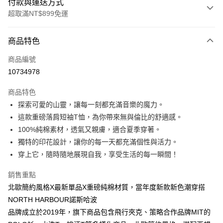
付款與運送方式
超取滿NT$899免運
付款方式
商品特色
信用卡一次付款
商品編號
信用卡分期付款
10734978
3 期 0 利率 每期
NT$146
21家銀行
商品特色
6 期 0 利率 每期
NT$73
21家銀行
合作金庫商業銀行
第一商業銀行
探索可愛的山靈，讓每一刻都充滿音樂的魔力。
華南商業銀行
彰化商業銀行
12 期 0 利率 每期
NT$36
21家銀行
合作金庫商業銀行
第一商業銀行
這款重磅落肩短袖T恤，為你帶來無與倫比的舒適感。
上海商業儲蓄銀行
台北富邦商業銀行
華南商業銀行
彰化商業銀行
合作金庫商業銀行
第一商業銀行
超商取貨付款
國泰世華商業銀行
兆豐國際商業銀行
100%純棉素材，透氣又親膚，適合夏季穿著。
上海商業儲蓄銀行
台北富邦商業銀行
華南商業銀行
彰化商業銀行
臺灣中小企業銀行
台中商業銀行
獨特的印花設計，讓你的每一天都充滿個性與活力。
國泰世華商業銀行
兆豐國際商業銀行
LINE Pay
上海商業儲蓄銀行
台北富邦商業銀行
匯豐（台灣）商業銀行
華泰商業銀行
臺灣中小企業銀行
台中商業銀行
穿上它，隨時隨地展現自我，享受生活的每一瞬間！
國泰世華商業銀行
兆豐國際商業銀行
聯邦商業銀行
遠東國際商業銀行
匯豐（台灣）商業銀行
華泰商業銀行
Apple Pay
臺灣中小企業銀行
台中商業銀行
元大商業銀行
永豐商業銀行
銷售重點
聯邦商業銀行
遠東國際商業銀行
匯豐（台灣）商業銀行
華泰商業銀行
玉山商業銀行
星展（台灣）商業銀行
街口支付
元大商業銀行
永豐商業銀行
北歐簡約風格X最新單品X重磅純棉材質，當年度新款新色潮穿搭
聯邦商業銀行
遠東國際商業銀行
台新國際商業銀行
中國信託商業銀行
玉山商業銀行
星展（台灣）商業銀行
NORTH HARBOUR諾斯哈波
元大商業銀行
永豐商業銀行
台灣樂天信用卡公司
悠遊付
台新國際商業銀行
中國信託商業銀行
玉山商業銀行
星展（台灣）商業銀行
品牌成立於2019年，旗下商品包含飛行夾克、策略合作品牌MIT的
台灣樂天信用卡公司
台新國際商業銀行
中國信託商業銀行
Google Pay