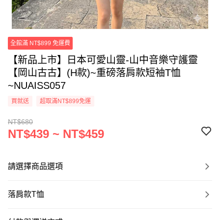
全館滿 NT$899 免運費
【新品上市】日本可愛山靈-山中音樂守護靈
【岡山古古】(H款)~重磅落肩款短袖T恤
~NUAISS057
買就送
超取滿NT$899免運
NT$680
NT$439 ~ NT$459
請選擇商品選項
落肩款T恤