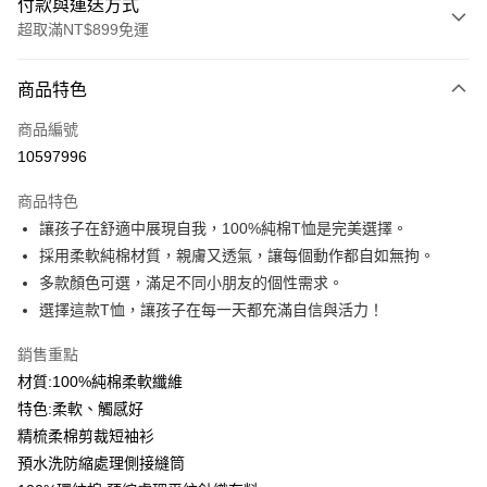
付款與運送方式
超取滿NT$899免運
付款方式
商品特色
信用卡一次付款
商品編號
信用卡分期付款
10597996
3 期 0 利率 每期
NT$99
21家銀行
商品特色
6 期 0 利率 每期
NT$49
21家銀行
合作金庫商業銀行
第一商業銀行
讓孩子在舒適中展現自我，100%純棉T恤是完美選擇。
華南商業銀行
彰化商業銀行
12 期 0 利率 每期
NT$24
21家銀行
合作金庫商業銀行
第一商業銀行
採用柔軟純棉材質，親膚又透氣，讓每個動作都自如無拘。
上海商業儲蓄銀行
台北富邦商業銀行
華南商業銀行
彰化商業銀行
合作金庫商業銀行
第一商業銀行
超商取貨付款
國泰世華商業銀行
兆豐國際商業銀行
多款顏色可選，滿足不同小朋友的個性需求。
上海商業儲蓄銀行
台北富邦商業銀行
華南商業銀行
彰化商業銀行
臺灣中小企業銀行
台中商業銀行
選擇這款T恤，讓孩子在每一天都充滿自信與活力！
國泰世華商業銀行
兆豐國際商業銀行
LINE Pay
上海商業儲蓄銀行
台北富邦商業銀行
匯豐（台灣）商業銀行
華泰商業銀行
臺灣中小企業銀行
台中商業銀行
國泰世華商業銀行
兆豐國際商業銀行
聯邦商業銀行
遠東國際商業銀行
銷售重點
匯豐（台灣）商業銀行
華泰商業銀行
Apple Pay
臺灣中小企業銀行
台中商業銀行
元大商業銀行
永豐商業銀行
材質:100%純棉柔軟纖維
聯邦商業銀行
遠東國際商業銀行
匯豐（台灣）商業銀行
華泰商業銀行
玉山商業銀行
星展（台灣）商業銀行
街口支付
元大商業銀行
永豐商業銀行
特色:柔軟、觸感好
聯邦商業銀行
遠東國際商業銀行
台新國際商業銀行
中國信託商業銀行
玉山商業銀行
星展（台灣）商業銀行
精梳柔棉剪裁短袖衫
元大商業銀行
永豐商業銀行
台灣樂天信用卡公司
悠遊付
台新國際商業銀行
中國信託商業銀行
玉山商業銀行
星展（台灣）商業銀行
預水洗防縮處理側接縫筒
台灣樂天信用卡公司
台新國際商業銀行
中國信託商業銀行
Google Pay