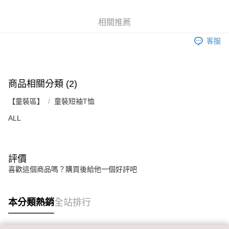
後付繳納相關費用。
2.基於同意付款使用「大哥付你分期」之契約關係目的，商店將以您的個人
付款後7-11取貨
※ 交易是否成功請以「AFTEE先享後付 」之結帳頁面顯示為準，若有關於
資料（包含姓名、電話或地址）提供予台灣大哥大進項蒐集、處理及利用，
是否繳費成功／繳費後需取消欲退款等相關疑問，請聯繫「AFTEE先享後付
相關推薦
每筆NT$60，滿NT$899(含以上)免運費
由本公司與您本人進行分期帳單所需資料之確認、核對及更正。
客戶支援中心」
https://netprotections.freshdesk.com/support/home
3.完整用戶服務條款，請詳閱以下連結：
https://oppay.tw/userRule
客服
宅配
【注意事項】
１．透過由恩沛科技股份有限公司提供之「AFTEE先享後付」服務完成之交
每筆NT$65，滿NT$899(含以上)免運費
易，需依本服務之必要範圍內提供個人資料，並將交易相關給付款項請求債
權轉讓予恩沛科技股份有限公司。
商品相關分類 (2)
２．關於個人資料處理事宜，請瀏覽以下網址：
https://aftee.tw/terms/#terms3
【童裝區】
童裝短袖T恤
３．未成年的使用者請事先徵得法定代理人或監護人之同意方可使用
「AFTEE先享後付」，若未經同意申辦者引起之損失，本公司不負相關責
ALL
任。
４．使用「AFTEE先享後付」時，將依據個別帳號之用戶狀況，依本公司即
時審查核予不同之上限額度；若仍有額度不足之情形，本公司將視審查結果
請求用戶進行身份認證。
５．嚴禁一人註冊多個帳號或使用他人資訊註冊。若發現惡意使用之情形，
評價
恩沛科技股份有限公司將有權停止該用戶之使用額度並採取法律行動。
喜歡這個商品嗎？購買後給他一個好評吧
本分類熱銷
全站排行