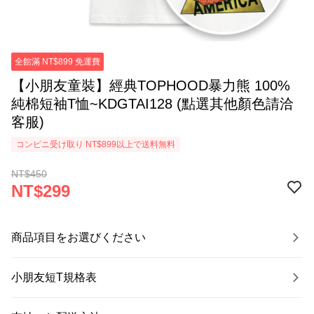
全館滿 NT$899 免運費
【小朋友童裝】經典TOPHOOD暴力熊 100%
純棉短袖T恤~KDGTAI128 (點選其他顏色請洽
客服)
コンビニ受け取り NT$899以上で送料無料
NT$450
NT$299
商品項目をお選びください
小朋友短T規格表