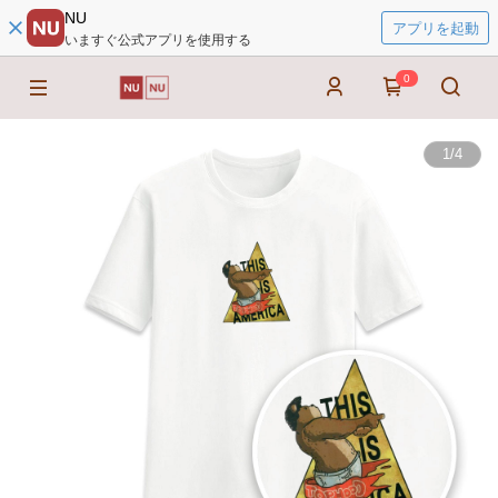
NU
アプリを起動
いますぐ公式アプリを使用する
0
1
/
4