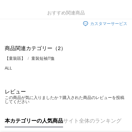
支払いを選択できます。
付款後7-11取貨
お支払期限は、ショップが請求した期日と、AFTEEで延長できる日数をも
とに計算されます。AFTEEで注文すると、商品を受け取るまで支払い期限
配送毎にNT$60、NT$899以上で送料無料
おすすめ関連商品
【注意事項】
を延長できますが、商品を期限内に受け取れない場合があります（例：予
1. 本サービスは「台湾大哥大株式会社」（以下「当社」といいます）によ
約商品や商品到着日が比較的遅い商品）。そのため、商品到着の有無に関
カスタマーサービス
宅配
って提供され、ユーザーが取引時に本サービスを通じて商品やサービスを
わらず、AFTEEで指定された期限内にお支払いください。
購入できるようにし、店舗が売買／分割払い売買の債権を当社に譲渡した
配送毎にNT$65、NT$899以上で送料無料
後、契約に基づいて当社の請求書で帳款を支払うことになります。
二、支払い限度額
2. 「OP Pay Later」を利用する契約関係の目的から、店舗はあなたの個人
1.初回 AFTEEを ご利用の際に、認証結果及び当社の審査の結果に基づ
情報（名前、電話または住所を含む）を台湾大哥大に提供し、収集、処理
商品関連カテゴリー（2）
き、限度額が設定されます。
および利用するために、当社があなた本人と分割請求書に必要な情報の確
2.決済金額は最低NT$20です。
認、照合および修正を行います。
【童裝區】
3.現在、台湾の会員のみご利用いただけます。
童裝短袖T恤
3. 完全なユーザーサービス規約については、以下のリンクを参照してくだ
さい：
https://oppay.tw/userRule
ALL
三、利用規約「AFTEE代金後払い」（以下当サービスという）はネットプ
ロテクションズ（以下 AFTEE という）が提供し、AFTEEが代金を徴収し
ます。当サービスご利用の際に提供しなければならない個人情報（注文者
の氏名、電話番号、受取人の氏名、電話番号、受取人住所を含むがこれに
限らない）は、AFTEEに渡され当サービスで必要な範囲内で利用されま
レビュー
す。AFTEEの個人情報の収集、処理、利用について、詳細はAFTEE公式ホ
この商品が気に入りましたか？購入された商品のレビューを投稿
ームページの『個人情報の収集、処理及び利用に関する声明』をご参照く
してください
ださい（
https://aftee.tw/privacypolicy/
）。
AFTEEの初回ご利用の際に、審査を通過すれば、最高額がNT$10,000にな
本カテゴリーの人気商品
サイト全体のランキング
ります。支払い期限を過ぎた場合、その金額に基づいて年利20%の遅延滞
納金が加算されます。未成年の利用者は、事前に法定代理人または後見人