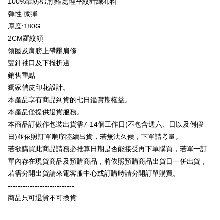
100%環紡棉,預縮處理平紋針織布料
台湾楽天クレジットカード会社
彈性:微彈
Plus Pay
厚度:180G
OP Pay Later
2CM羅紋領
説明
領圈及肩膀上帶壓肩條
【OP Pay Later 使用説明】
雙針袖口及下擺折邊
AFTEE代金後払い
1. 本サービスは台湾大哥大によって提供され、台湾大哥大のユーザーは追
加の申請なしで即時に利用可能です。
銷售重點
説明
2. 支払い方法で「OP Pay Later」を選択すると、注文が成立した後に自動
獨家俏皮印花設計。
一、 AFTEE代金後払いについて
的に OP Pay Later の取引プロセスに移行し、携帯番号を確認後、分割払
ATM払い
1.お支払い方法でAFTEE代金後払いを選択すると、携帯電話認証ウィンド
本產品享有商品到貨的七日鑑賞期權益。
いの回数や支払い期限を選択し、支払いを確認すると取引が完了します。
ウが表示されます。
3. 実際の承認額、分割回数および費用については、後続の取引確認ページ
本產品僅提供退貨服務。
2.SMSで認証してお支払い手続を進めてください。
配送方法
を基準とします。
3.注文するときのお支払いは不要です。商品はご指定の住所に配送されま
本商品訂做作包裝出貨需7-14個工作日(不包含週六、日以及例假
4. 注文成立後30分以内に確認取引を行わない場合や審査が通過しない場
す。
全家付款取貨
日)並依照訂單順序陸續出貨，若無法久候，下單請考量。
合、注文は自動的にキャンセルされます。「転専審査」に未通過の状況が
4.ご注文が完了すると、携帯に支払い通知のSMSが届きます。アプリ会員
発生した場合は、システムの評価基準に達していないことを意味し、評価
配送毎にNT$65、NT$899以上で送料無料
若欲購買此商品請務必推算日期是否能接受再下單購買，若單一訂
の場合は、AFTEE アプリプッシュ通知が届きます。
内容についての説明はいたしかねます。
5.商品受け取り時のお支払いは不要です。商品を確かめてから、SMSまた
單內存在現貨商品及預購商品，將依照預購商品出貨日一併出貨，
付款後全家取貨
はアプリの通知に従って、4大コンビニ、またはATM/オンラインバンキン
若需分開出貨請來電客服中心或訂購時請分開訂單購買。
グでお支払いください。
配送毎にNT$60、NT$899以上で送料無料
【支払い方法の説明】
---------------------------
1. 分割払いの金額は電信請求書に統合されず、「OP Pay Later」は毎月の
代金納付期限は最短で 14 日以内ですので、ご注意ください。AFTEE アプ
7-11付款取貨
商品只可退貨不可換貨
締め日後に支払いリマインダーのSMSを送信します。
リをダウンロードして AFTEE 会員になるとお支払い期限を最長 45 日以内
2. SMSのリンクを通じて請求書を開いた後、「コンビニバーコード／台湾
配送毎にNT$65、NT$899以上で送料無料
まで延長できます。
大直営店舗／銀行振込／街口支払い／iPASS MONEY」などのチャネルで