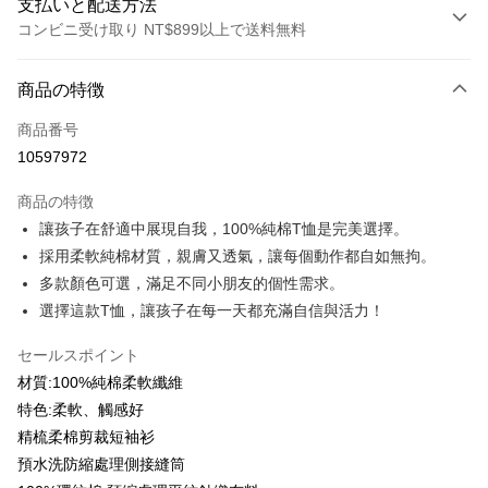
支払いと配送方法
コンビニ受け取り NT$899以上で送料無料
お支払い方法
商品の特徴
クレジットカード1回払い
商品番号
クレジットカード分割払い
10597972
3回払い、金利0、毎回
NT$99
21行の銀行
商品の特徴
6回払い、金利0、毎回
NT$49
21行の銀行
合作金庫商業銀行
第一商業銀行
讓孩子在舒適中展現自我，100%純棉T恤是完美選擇。
華南商業銀行
彰化商業銀行
12回払い、金利0、毎回
NT$24
21行の銀行
合作金庫商業銀行
第一商業銀行
採用柔軟純棉材質，親膚又透氣，讓每個動作都自如無拘。
上海商業儲蓄銀行
台北富邦商業銀行
華南商業銀行
彰化商業銀行
合作金庫商業銀行
第一商業銀行
コンビニ店頭代金引換
国泰世華商業銀行
兆豐國際商業銀行
多款顏色可選，滿足不同小朋友的個性需求。
上海商業儲蓄銀行
台北富邦商業銀行
華南商業銀行
彰化商業銀行
台湾中小企業銀行
台中商業銀行
選擇這款T恤，讓孩子在每一天都充滿自信與活力！
国泰世華商業銀行
兆豐國際商業銀行
LINE Pay
上海商業儲蓄銀行
台北富邦商業銀行
HSBC(台湾)商業銀行
華泰商業銀行
台湾中小企業銀行
台中商業銀行
国泰世華商業銀行
兆豐國際商業銀行
聯邦商業銀行
遠東国際商業銀行
セールスポイント
HSBC(台湾)商業銀行
華泰商業銀行
Apple Pay
台湾中小企業銀行
台中商業銀行
元大商業銀行
永豐商業銀行
聯邦商業銀行
遠東国際商業銀行
材質:100%純棉柔軟纖維
HSBC(台湾)商業銀行
華泰商業銀行
玉山商業銀行
星展(台湾)商業銀行
JKOPAY
元大商業銀行
永豐商業銀行
特色:柔軟、觸感好
聯邦商業銀行
遠東国際商業銀行
台新國際商業銀行
中国信託商業銀行
玉山商業銀行
星展(台湾)商業銀行
元大商業銀行
永豐商業銀行
精梳柔棉剪裁短袖衫
台湾楽天クレジットカード会社
Easy Wallet
台新國際商業銀行
中国信託商業銀行
玉山商業銀行
星展(台湾)商業銀行
預水洗防縮處理側接縫筒
台湾楽天クレジットカード会社
台新國際商業銀行
中国信託商業銀行
Google Pay