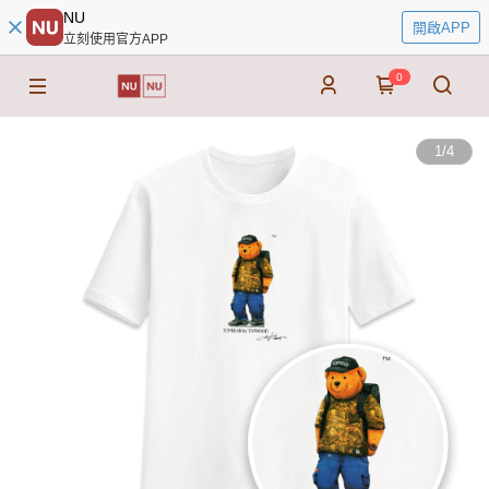
NU
開啟APP
立刻使用官方APP
0
1
/
4