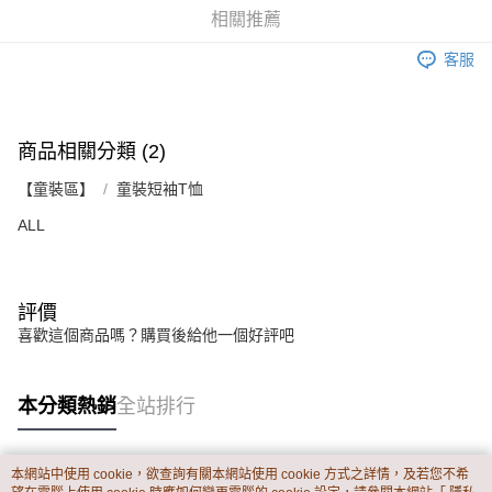
資料（包含姓名、電話或地址）提供予台灣大哥大進項蒐集、處理及利用，
是否繳費成功／繳費後需取消欲退款等相關疑問，請聯繫「AFTEE先享後付
相關推薦
每筆NT$60，滿NT$899(含以上)免運費
由本公司與您本人進行分期帳單所需資料之確認、核對及更正。
客戶支援中心」
https://netprotections.freshdesk.com/support/home
3.完整用戶服務條款，請詳閱以下連結：
https://oppay.tw/userRule
客服
宅配
【注意事項】
１．透過由恩沛科技股份有限公司提供之「AFTEE先享後付」服務完成之交
每筆NT$65，滿NT$899(含以上)免運費
易，需依本服務之必要範圍內提供個人資料，並將交易相關給付款項請求債
權轉讓予恩沛科技股份有限公司。
商品相關分類 (2)
２．關於個人資料處理事宜，請瀏覽以下網址：
https://aftee.tw/terms/#terms3
【童裝區】
童裝短袖T恤
３．未成年的使用者請事先徵得法定代理人或監護人之同意方可使用
「AFTEE先享後付」，若未經同意申辦者引起之損失，本公司不負相關責
ALL
任。
４．使用「AFTEE先享後付」時，將依據個別帳號之用戶狀況，依本公司即
時審查核予不同之上限額度；若仍有額度不足之情形，本公司將視審查結果
請求用戶進行身份認證。
５．嚴禁一人註冊多個帳號或使用他人資訊註冊。若發現惡意使用之情形，
評價
恩沛科技股份有限公司將有權停止該用戶之使用額度並採取法律行動。
喜歡這個商品嗎？購買後給他一個好評吧
本分類熱銷
全站排行
本網站中使用 cookie，欲查詢有關本網站使用 cookie 方式之詳情，及若您不希
熱門標籤