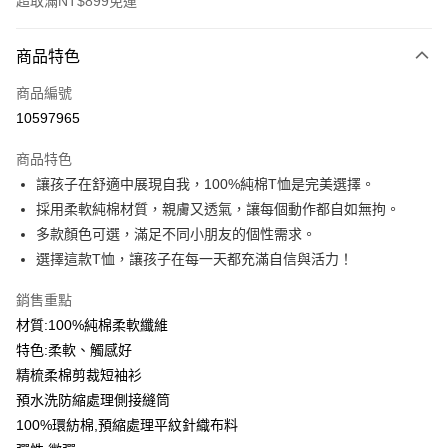
超取滿NT$899免運
付款方式
商品特色
信用卡一次付款
商品編號
信用卡分期付款
10597965
3 期 0 利率 每期
NT$99
21家銀行
商品特色
6 期 0 利率 每期
NT$49
21家銀行
合作金庫商業銀行
第一商業銀行
讓孩子在舒適中展現自我，100%純棉T恤是完美選擇。
華南商業銀行
彰化商業銀行
12 期 0 利率 每期
NT$24
21家銀行
合作金庫商業銀行
第一商業銀行
採用柔軟純棉材質，親膚又透氣，讓每個動作都自如無拘。
上海商業儲蓄銀行
台北富邦商業銀行
華南商業銀行
彰化商業銀行
合作金庫商業銀行
第一商業銀行
超商取貨付款
國泰世華商業銀行
兆豐國際商業銀行
多款顏色可選，滿足不同小朋友的個性需求。
上海商業儲蓄銀行
台北富邦商業銀行
華南商業銀行
彰化商業銀行
臺灣中小企業銀行
台中商業銀行
選擇這款T恤，讓孩子在每一天都充滿自信與活力！
國泰世華商業銀行
兆豐國際商業銀行
LINE Pay
上海商業儲蓄銀行
台北富邦商業銀行
匯豐（台灣）商業銀行
華泰商業銀行
臺灣中小企業銀行
台中商業銀行
國泰世華商業銀行
兆豐國際商業銀行
聯邦商業銀行
遠東國際商業銀行
銷售重點
匯豐（台灣）商業銀行
華泰商業銀行
Apple Pay
臺灣中小企業銀行
台中商業銀行
元大商業銀行
永豐商業銀行
材質:100%純棉柔軟纖維
聯邦商業銀行
遠東國際商業銀行
匯豐（台灣）商業銀行
華泰商業銀行
玉山商業銀行
星展（台灣）商業銀行
街口支付
元大商業銀行
永豐商業銀行
特色:柔軟、觸感好
聯邦商業銀行
遠東國際商業銀行
台新國際商業銀行
中國信託商業銀行
玉山商業銀行
星展（台灣）商業銀行
精梳柔棉剪裁短袖衫
元大商業銀行
永豐商業銀行
台灣樂天信用卡公司
悠遊付
台新國際商業銀行
中國信託商業銀行
玉山商業銀行
星展（台灣）商業銀行
預水洗防縮處理側接縫筒
台灣樂天信用卡公司
台新國際商業銀行
中國信託商業銀行
Google Pay
100%環紡棉,預縮處理平紋針織布料
台灣樂天信用卡公司