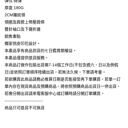
彈性:微彈
全盈+PAY
厚度:180G
大哥付你分期
2CM羅紋領
相關說明
領圈及肩膀上帶壓肩條
【大哥付你分期使用說明】
雙針袖口及下擺折邊
AFTEE先享後付
1.本服務由台灣大哥大提供，台灣大哥大用戶可立即使用無須另外申請。
銷售重點
2.付款方式選擇「大哥付你分期」，訂單成立後會自動跳轉到大哥付的交易
相關說明
流程，驗證手機門號後，選擇欲分期的期數、繳款截止日，確認付款後即完
獨家俏皮印花設計。
【關於「AFTEE先享後付」】
成交易。
ATM付款
AFTEE先享後付是「在收到商品之後才付款」的支付方式。 讓您購物簡單
本產品享有商品到貨的七日鑑賞期權益。
3.實際核准額度、可分期數及費用金額請依後續交易確認頁面所載為準。
便利好安心！
4.訂單成立30分鐘內，如未前往確認交易或遇審核未通過，訂單將自動取
本產品僅提供退貨服務。
１．簡單：不需註冊會員、不需綁卡、不需儲值。
運送方式
消。如遇「轉專審核」未通過狀況，表示未達大哥付你分期系統評分，恕無
２．便利：只要手機號碼，簡訊認證，即可結帳。
本商品訂做作包裝出貨需7-14個工作日(不包含週六、日以及例假
法說明評估內容。
３．安心：先確認商品／服務後，再付款。
全家付款取貨
日)並依照訂單順序陸續出貨，若無法久候，下單請考量。
【繳款方式說明】
1.分期款項不併入電信帳單，「大哥付你分期」於每月結算日後寄送繳費提
每筆NT$65，滿NT$899(含以上)免運費
若欲購買此商品請務必推算日期是否能接受再下單購買，若單一訂
【「AFTEE先享後付」結帳流程】
醒簡訊。
１．於結帳方式選擇「AFTEE先享後付」後，將跳轉至「AFTEE先享後付」
單內存在現貨商品及預購商品，將依照預購商品出貨日一併出貨，
2.透過簡訊連結打開帳單後，可選擇「超商條碼／台灣大直營門市／銀行轉
付款後全家取貨
結帳頁面，進行簡訊認證並確認金額後，即可完成結帳。
帳／街口支付／iPASS MONEY」等通路繳費。
若需分開出貨請來電客服中心或訂購時請分開訂單購買。
２．訂單成立數日內，您將收到繳費通知簡訊。
每筆NT$60，滿NT$899(含以上)免運費
---------------------------
３．收到繳費通知簡訊後14天內，點擊此簡訊中的連結，可透過四大超商／
【注意事項】
ATM／網路銀行／等多元方式進行付款，方視為交易完成。
商品只可退貨不可換貨
7-11付款取貨
1.本服務係由「台灣大哥大股份有限公司」（以下簡稱本公司）所提供，讓
※ 請注意：結帳手續完成當下不需立刻繳費，但若您需要取消訂單，請聯絡
用戶於交易時，得透過本服務購買商品或服務，並由商店將買賣／分期付款
每筆NT$65，滿NT$899(含以上)免運費
購買商品的店家。未經商家同意取消之訂單仍視為有效，需透過AFTEE先享
買賣價金債權讓與本公司後，依約使用本公司帳單繳交帳款。
後付繳納相關費用。
2.基於同意付款使用「大哥付你分期」之契約關係目的，商店將以您的個人
付款後7-11取貨
※ 交易是否成功請以「AFTEE先享後付 」之結帳頁面顯示為準，若有關於