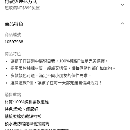
付款與運送方式
超取滿NT$899免運
付款方式
商品特色
信用卡一次付款
商品編號
信用卡分期付款
10597938
3 期 0 利率 每期
NT$99
21家銀行
商品特色
6 期 0 利率 每期
NT$49
21家銀行
合作金庫商業銀行
第一商業銀行
讓孩子在舒適中展現自我，100%純棉T恤是完美選擇。
華南商業銀行
彰化商業銀行
12 期 0 利率 每期
NT$24
21家銀行
合作金庫商業銀行
第一商業銀行
採用柔軟純棉材質，親膚又透氣，讓每個動作都自如無拘。
上海商業儲蓄銀行
台北富邦商業銀行
華南商業銀行
彰化商業銀行
合作金庫商業銀行
第一商業銀行
超商取貨付款
國泰世華商業銀行
兆豐國際商業銀行
多款顏色可選，滿足不同小朋友的個性需求。
上海商業儲蓄銀行
台北富邦商業銀行
華南商業銀行
彰化商業銀行
臺灣中小企業銀行
台中商業銀行
選擇這款T恤，讓孩子在每一天都充滿自信與活力！
國泰世華商業銀行
兆豐國際商業銀行
LINE Pay
上海商業儲蓄銀行
台北富邦商業銀行
匯豐（台灣）商業銀行
華泰商業銀行
臺灣中小企業銀行
台中商業銀行
國泰世華商業銀行
兆豐國際商業銀行
聯邦商業銀行
遠東國際商業銀行
銷售重點
匯豐（台灣）商業銀行
華泰商業銀行
Apple Pay
臺灣中小企業銀行
台中商業銀行
元大商業銀行
永豐商業銀行
材質:100%純棉柔軟纖維
聯邦商業銀行
遠東國際商業銀行
匯豐（台灣）商業銀行
華泰商業銀行
玉山商業銀行
星展（台灣）商業銀行
街口支付
元大商業銀行
永豐商業銀行
特色:柔軟、觸感好
聯邦商業銀行
遠東國際商業銀行
台新國際商業銀行
中國信託商業銀行
玉山商業銀行
星展（台灣）商業銀行
精梳柔棉剪裁短袖衫
元大商業銀行
永豐商業銀行
台灣樂天信用卡公司
悠遊付
台新國際商業銀行
中國信託商業銀行
玉山商業銀行
星展（台灣）商業銀行
預水洗防縮處理側接縫筒
台灣樂天信用卡公司
台新國際商業銀行
中國信託商業銀行
Google Pay