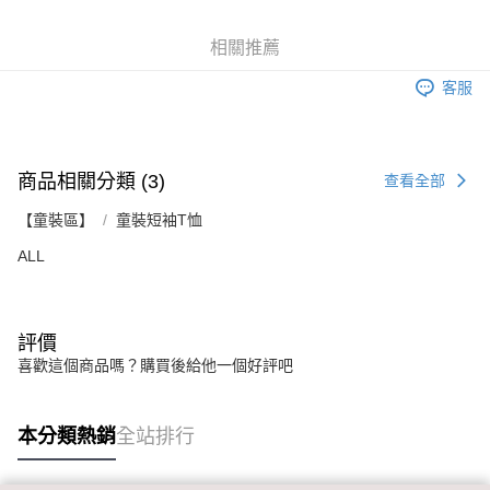
後付繳納相關費用。
2.基於同意付款使用「大哥付你分期」之契約關係目的，商店將以您的個人
付款後7-11取貨
※ 交易是否成功請以「AFTEE先享後付 」之結帳頁面顯示為準，若有關於
資料（包含姓名、電話或地址）提供予台灣大哥大進項蒐集、處理及利用，
是否繳費成功／繳費後需取消欲退款等相關疑問，請聯繫「AFTEE先享後付
相關推薦
每筆NT$60，滿NT$899(含以上)免運費
由本公司與您本人進行分期帳單所需資料之確認、核對及更正。
客戶支援中心」
https://netprotections.freshdesk.com/support/home
3.完整用戶服務條款，請詳閱以下連結：
https://oppay.tw/userRule
客服
宅配
【注意事項】
１．透過由恩沛科技股份有限公司提供之「AFTEE先享後付」服務完成之交
每筆NT$65，滿NT$899(含以上)免運費
易，需依本服務之必要範圍內提供個人資料，並將交易相關給付款項請求債
權轉讓予恩沛科技股份有限公司。
商品相關分類 (3)
２．關於個人資料處理事宜，請瀏覽以下網址：
查看全部
https://aftee.tw/terms/#terms3
３．未成年的使用者請事先徵得法定代理人或監護人之同意方可使用
【童裝區】
童裝短袖T恤
「AFTEE先享後付」，若未經同意申辦者引起之損失，本公司不負相關責
ALL
任。
４．使用「AFTEE先享後付」時，將依據個別帳號之用戶狀況，依本公司即
時審查核予不同之上限額度；若仍有額度不足之情形，本公司將視審查結果
請求用戶進行身份認證。
５．嚴禁一人註冊多個帳號或使用他人資訊註冊。若發現惡意使用之情形，
評價
恩沛科技股份有限公司將有權停止該用戶之使用額度並採取法律行動。
喜歡這個商品嗎？購買後給他一個好評吧
本分類熱銷
全站排行