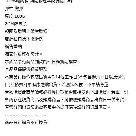
100%環紡棉,預縮處理平紋針織布料
台灣樂天信用卡公司
彈性:微彈
全盈+PAY
厚度:180G
大哥付你分期
2CM羅紋領
相關說明
領圈及肩膀上帶壓肩條
【大哥付你分期使用說明】
雙針袖口及下擺折邊
AFTEE先享後付
1.本服務由台灣大哥大提供，台灣大哥大用戶可立即使用無須另外申請。
銷售重點
2.付款方式選擇「大哥付你分期」，訂單成立後會自動跳轉到大哥付的交易
相關說明
流程，驗證手機門號後，選擇欲分期的期數、繳款截止日，確認付款後即完
獨家俏皮印花設計。
【關於「AFTEE先享後付」】
成交易。
ATM付款
AFTEE先享後付是「在收到商品之後才付款」的支付方式。 讓您購物簡單
本產品享有商品到貨的七日鑑賞期權益。
3.實際核准額度、可分期數及費用金額請依後續交易確認頁面所載為準。
便利好安心！
4.訂單成立30分鐘內，如未前往確認交易或遇審核未通過，訂單將自動取
本產品僅提供退貨服務。
１．簡單：不需註冊會員、不需綁卡、不需儲值。
運送方式
消。如遇「轉專審核」未通過狀況，表示未達大哥付你分期系統評分，恕無
２．便利：只要手機號碼，簡訊認證，即可結帳。
本商品訂做作包裝出貨需7-14個工作日(不包含週六、日以及例假
法說明評估內容。
３．安心：先確認商品／服務後，再付款。
全家付款取貨
日)並依照訂單順序陸續出貨，若無法久候，下單請考量。
【繳款方式說明】
1.分期款項不併入電信帳單，「大哥付你分期」於每月結算日後寄送繳費提
每筆NT$65，滿NT$899(含以上)免運費
若欲購買此商品請務必推算日期是否能接受再下單購買，若單一訂
【「AFTEE先享後付」結帳流程】
醒簡訊。
１．於結帳方式選擇「AFTEE先享後付」後，將跳轉至「AFTEE先享後付」
單內存在現貨商品及預購商品，將依照預購商品出貨日一併出貨，
2.透過簡訊連結打開帳單後，可選擇「超商條碼／台灣大直營門市／銀行轉
付款後全家取貨
結帳頁面，進行簡訊認證並確認金額後，即可完成結帳。
帳／街口支付／iPASS MONEY」等通路繳費。
若需分開出貨請來電客服中心或訂購時請分開訂單購買。
２．訂單成立數日內，您將收到繳費通知簡訊。
每筆NT$60，滿NT$899(含以上)免運費
---------------------------
３．收到繳費通知簡訊後14天內，點擊此簡訊中的連結，可透過四大超商／
【注意事項】
ATM／網路銀行／等多元方式進行付款，方視為交易完成。
商品只可退貨不可換貨
7-11付款取貨
1.本服務係由「台灣大哥大股份有限公司」（以下簡稱本公司）所提供，讓
※ 請注意：結帳手續完成當下不需立刻繳費，但若您需要取消訂單，請聯絡
用戶於交易時，得透過本服務購買商品或服務，並由商店將買賣／分期付款
每筆NT$65，滿NT$899(含以上)免運費
購買商品的店家。未經商家同意取消之訂單仍視為有效，需透過AFTEE先享
買賣價金債權讓與本公司後，依約使用本公司帳單繳交帳款。