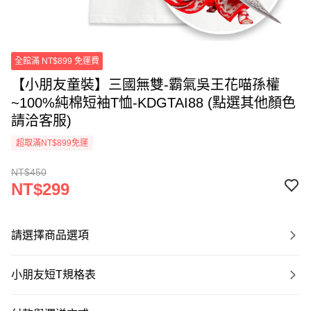
全館滿 NT$899 免運費
【小朋友童裝】三國無雙-霸氣吳王花喵孫權
~100%純棉短袖T恤-KDGTAI88 (點選其他顏色
請洽客服)
超取滿NT$899免運
NT$450
NT$299
請選擇商品選項
小朋友短T規格表