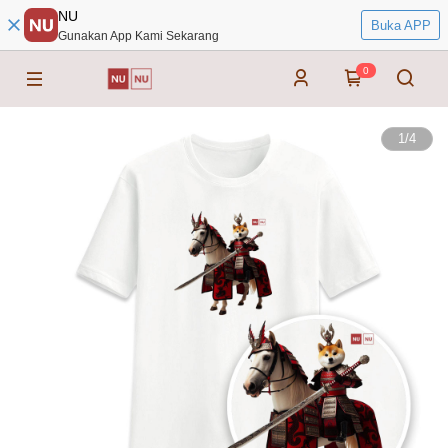
NU
Buka APP
Gunakan App Kami Sekarang
0
1
/
4