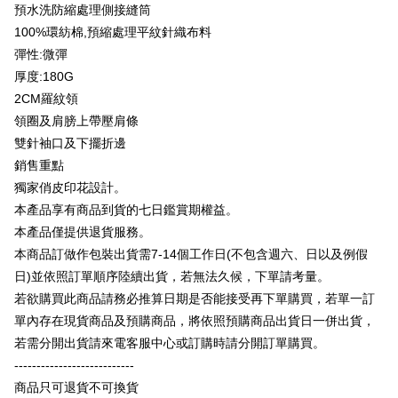
Commercial Bank
Limited
預水洗防縮處理側接縫筒
Easy Wallet
Yuanta Commercial Bank
Bank SinoPac
Taiwan Business Bank
Taichung Commercial
Union Bank of Taiwan
Far Eastern International
100%環紡棉,預縮處理平紋針織布料
Bank Komersial E.SUN
DBS Bank
Bank
Google Pay
Bank
彈性:微彈
Bank Antarabangsa Taishin
Bank CTBC
HSBC Bank (Taiwan)
Hwatai Bank
Yuanta Commercial Bank
Bank SinoPac
Syarikat Kad Kredit Rakuten
厚度:180G
Plus PAY
Limited
Bank Komersial E.SUN
DBS Bank
Taiwan
2CM羅紋領
Union Bank of Taiwan
Far Eastern International
Bank Antarabangsa
Bank CTBC
OP Pay Later
Bank
Taishin
領圈及肩膀上帶壓肩條
Deskripsi
Yuanta Commercial Bank
Bank SinoPac
Syarikat Kad Kredit
雙針袖口及下擺折邊
[Terma Penggunaan untuk OP Pay Later]
Bank Komersial E.SUN
DBS Bank
Rakuten Taiwan
AFTEE
銷售重點
Bank Antarabangsa
Bank CTBC
Perkhidmatan ini disediakan oleh Taiwan Mobile dan tersedia untuk
Deskripsi
獨家俏皮印花設計。
Taishin
pengguna Taiwan Mobile tanpa memerlukan permohonan tambahan.
Pertama, Mengenai Perkhidmatan AFTEE Beli Sekarang Bayar Kemudian
本產品享有商品到貨的七日鑑賞期權益。
Syarikat Kad Kredit
Pemindahan ATM
1. Dengan memilih AFTEE sebagai kaedah pembayaran, mesej
Rakuten Taiwan
本產品僅提供退貨服務。
Jika anda memilih OP Pay Later sebagai kaedah pembayaran, sistem
pengesahan AFTEE akan muncul.
akan mengarahkan anda secara automatik ke proses transaksi OP Pay
本商品訂做作包裝出貨需7-14個工作日(不包含週六、日以及例假
2. Anda boleh meneruskan pembayaran selepas pengesahan SMS.
Pilihan Penghantaran
Later selepas pesanan dibuat. Anda perlu mengesahkan nombor telefon
3. Tiada bayaran diperlukan apabila pesanan disahkan. Produk akan
日)並依照訂單順序陸續出貨，若無法久候，下單請考量。
mudah alih anda, memilih bilangan ansuran, dan menetapkan tarikh
dihantar ke alamat yang ditetapkan.
全家付款取貨
akhir pembayaran. Transaksi akan dianggap selesai setelah pembayaran
若欲購買此商品請務必推算日期是否能接受再下單購買，若單一訂
4. Setelah pesanan disahkan, anda akan menerima SMS pembayaran
disahkan.
NT$65/pesanan | Penghantaran percuma untuk pesanan
manakala ahli aplikasi akan menerima pemberitahuan tolak aplikasi
單內存在現貨商品及預購商品，將依照預購商品出貨日一併出貨，
NT$899 atau lebih
AFTEE.
若需分開出貨請來電客服中心或訂購時請分開訂單購買。
Had kredit yang diluluskan, tempoh ansuran yang tersedia, dan yuran
5. Tiada bayaran diperlukan apabila anda menerima produk. Sila buat
yang dikenakan adalah tertakluk kepada maklumat yang dinyatakan
---------------------------
pembayaran di empat kedai serbaneka utama, ATM atau perbankan
付款後全家取貨
pada halaman pengesahan transaksi seterusnya.
dalam talian dengan SMS pembayaran atau pemberitahuan tolak aplikasi
商品只可退貨不可換貨
NT$60/pesanan | Penghantaran percuma untuk pesanan