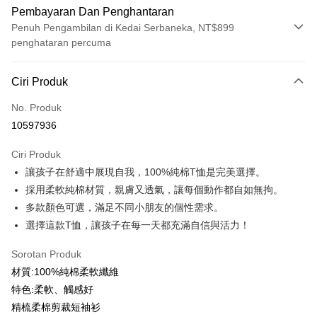
Pembayaran Dan Penghantaran
Penuh Pengambilan di Kedai Serbaneka, NT$899
penghataran percuma
Kaedah Pembayaran
Ciri Produk
Kad Kredit (Bayaran Penuh)
No. Produk
Ansuran Kad Kredit
10597936
3 ansuran pada kadar faedah 0,
NT$99
setiap ansuran
Ciri Produk
21 Bank
6 ansuran pada kadar faedah 0,
NT$49
setiap
Taiwan Cooperative Bank
Bank Komersial Pertama
讓孩子在舒適中展現自我，100%純棉T恤是完美選擇。
Hua Nan Commercial
Chang Hwa Commercial
ansuran
21 Bank
Bank
Bank
採用柔軟純棉材質，親膚又透氣，讓每個動作都自如無拘。
12 ansuran pada kadar faedah 0,
NT$24
setiap ansuran
Taiwan Cooperative Bank
Bank Komersial Pertama
The Shanghai
Bank Komersial Taipei
多款顏色可選，滿足不同小朋友的個性需求。
Hua Nan Commercial Bank
Chang Hwa Commercial Bank
21 Bank
Taiwan Cooperative Bank
Bank Komersial Pertama
Commercial & Savings
Fubon
Pengambilan di Kedai Serbaneka
選擇這款T恤，讓孩子在每一天都充滿自信與活力！
The Shanghai Commercial &
Bank Komersial Taipei Fubon
Hua Nan Commercial
Chang Hwa Commercial
Bank
Savings Bank
LINE Pay
Bank
Bank
Bank Cathay United
Mega International
Sorotan Produk
Bank Cathay United
Mega International Commercial
The Shanghai
Bank Komersial Taipei
Commercial Bank
材質:100%純棉柔軟纖維
Bank
Apple Pay
Commercial & Savings
Fubon
Taiwan Business Bank
Taichung Commercial
Taiwan Business Bank
Taichung Commercial Bank
特色:柔軟、觸感好
Bank
Bank
JKOPAY
HSBC Bank (Taiwan) Limited
Hwatai Bank
精梳柔棉剪裁短袖衫
Bank Cathay United
Mega International
HSBC Bank (Taiwan)
Hwatai Bank
Union Bank of Taiwan
Far Eastern International Bank