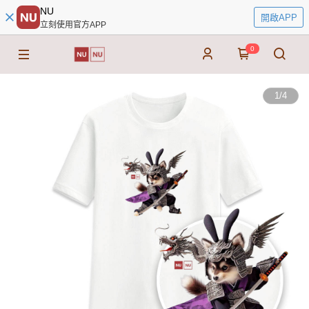
NU
開啟APP
立刻使用官方APP
0
1
/
4