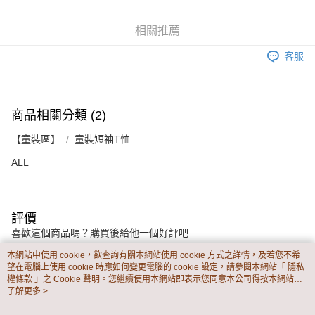
後付繳納相關費用。
2.基於同意付款使用「大哥付你分期」之契約關係目的，商店將以您的個人
付款後7-11取貨
※ 交易是否成功請以「AFTEE先享後付 」之結帳頁面顯示為準，若有關於
資料（包含姓名、電話或地址）提供予台灣大哥大進項蒐集、處理及利用，
是否繳費成功／繳費後需取消欲退款等相關疑問，請聯繫「AFTEE先享後付
相關推薦
每筆NT$60，滿NT$899(含以上)免運費
由本公司與您本人進行分期帳單所需資料之確認、核對及更正。
客戶支援中心」
https://netprotections.freshdesk.com/support/home
3.完整用戶服務條款，請詳閱以下連結：
https://oppay.tw/userRule
客服
宅配
【注意事項】
１．透過由恩沛科技股份有限公司提供之「AFTEE先享後付」服務完成之交
每筆NT$65，滿NT$899(含以上)免運費
易，需依本服務之必要範圍內提供個人資料，並將交易相關給付款項請求債
權轉讓予恩沛科技股份有限公司。
商品相關分類 (2)
２．關於個人資料處理事宜，請瀏覽以下網址：
https://aftee.tw/terms/#terms3
【童裝區】
童裝短袖T恤
３．未成年的使用者請事先徵得法定代理人或監護人之同意方可使用
「AFTEE先享後付」，若未經同意申辦者引起之損失，本公司不負相關責
ALL
任。
４．使用「AFTEE先享後付」時，將依據個別帳號之用戶狀況，依本公司即
時審查核予不同之上限額度；若仍有額度不足之情形，本公司將視審查結果
請求用戶進行身份認證。
５．嚴禁一人註冊多個帳號或使用他人資訊註冊。若發現惡意使用之情形，
評價
恩沛科技股份有限公司將有權停止該用戶之使用額度並採取法律行動。
喜歡這個商品嗎？購買後給他一個好評吧
本網站中使用 cookie，欲查詢有關本網站使用 cookie 方式之詳情，及若您不希
望在電腦上使用 cookie 時應如何變更電腦的 cookie 設定，請參閱本網站「
隱私
本分類熱銷
全站排行
權條款
」之 Cookie 聲明。您繼續使用本網站即表示您同意本公司得按本網站使
用條款之 Cookie 聲明使用 cookie。
了解更多 >