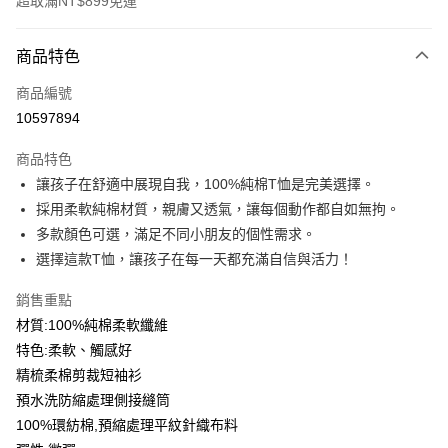
超取滿NT$899免運
付款方式
商品特色
信用卡一次付款
商品編號
信用卡分期付款
10597894
3 期 0 利率 每期
NT$99
21家銀行
商品特色
6 期 0 利率 每期
NT$49
21家銀行
合作金庫商業銀行
第一商業銀行
讓孩子在舒適中展現自我，100%純棉T恤是完美選擇。
華南商業銀行
彰化商業銀行
12 期 0 利率 每期
NT$24
21家銀行
合作金庫商業銀行
第一商業銀行
採用柔軟純棉材質，親膚又透氣，讓每個動作都自如無拘。
上海商業儲蓄銀行
台北富邦商業銀行
華南商業銀行
彰化商業銀行
合作金庫商業銀行
第一商業銀行
超商取貨付款
國泰世華商業銀行
兆豐國際商業銀行
多款顏色可選，滿足不同小朋友的個性需求。
上海商業儲蓄銀行
台北富邦商業銀行
華南商業銀行
彰化商業銀行
臺灣中小企業銀行
台中商業銀行
選擇這款T恤，讓孩子在每一天都充滿自信與活力！
國泰世華商業銀行
兆豐國際商業銀行
LINE Pay
上海商業儲蓄銀行
台北富邦商業銀行
匯豐（台灣）商業銀行
華泰商業銀行
臺灣中小企業銀行
台中商業銀行
國泰世華商業銀行
兆豐國際商業銀行
聯邦商業銀行
遠東國際商業銀行
銷售重點
匯豐（台灣）商業銀行
華泰商業銀行
Apple Pay
臺灣中小企業銀行
台中商業銀行
元大商業銀行
永豐商業銀行
材質:100%純棉柔軟纖維
聯邦商業銀行
遠東國際商業銀行
匯豐（台灣）商業銀行
華泰商業銀行
玉山商業銀行
星展（台灣）商業銀行
街口支付
元大商業銀行
永豐商業銀行
特色:柔軟、觸感好
聯邦商業銀行
遠東國際商業銀行
台新國際商業銀行
中國信託商業銀行
玉山商業銀行
星展（台灣）商業銀行
精梳柔棉剪裁短袖衫
元大商業銀行
永豐商業銀行
台灣樂天信用卡公司
悠遊付
台新國際商業銀行
中國信託商業銀行
玉山商業銀行
星展（台灣）商業銀行
預水洗防縮處理側接縫筒
台灣樂天信用卡公司
台新國際商業銀行
中國信託商業銀行
Google Pay
100%環紡棉,預縮處理平紋針織布料
台灣樂天信用卡公司