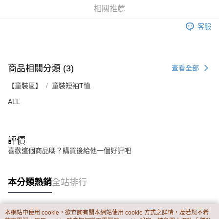
資料（包含姓名、電話或地址）提供予台灣大哥大進項蒐集、處理及利用，
是否繳費成功／繳費後需取消欲退款等相關疑問，請聯繫「AFTEE先享後付
相關推薦
每筆NT$60，滿NT$899(含以上)免運費
由本公司與您本人進行分期帳單所需資料之確認、核對及更正。
客戶支援中心」
https://netprotections.freshdesk.com/support/home
3.完整用戶服務條款，請詳閱以下連結：
https://oppay.tw/userRule
客服
宅配
【注意事項】
１．透過由恩沛科技股份有限公司提供之「AFTEE先享後付」服務完成之交
每筆NT$65，滿NT$899(含以上)免運費
易，需依本服務之必要範圍內提供個人資料，並將交易相關給付款項請求債
權轉讓予恩沛科技股份有限公司。
商品相關分類 (3)
２．關於個人資料處理事宜，請瀏覽以下網址：
查看全部
https://aftee.tw/terms/#terms3
３．未成年的使用者請事先徵得法定代理人或監護人之同意方可使用
【童裝區】
童裝短袖T恤
「AFTEE先享後付」，若未經同意申辦者引起之損失，本公司不負相關責
ALL
任。
４．使用「AFTEE先享後付」時，將依據個別帳號之用戶狀況，依本公司即
時審查核予不同之上限額度；若仍有額度不足之情形，本公司將視審查結果
請求用戶進行身份認證。
５．嚴禁一人註冊多個帳號或使用他人資訊註冊。若發現惡意使用之情形，
評價
恩沛科技股份有限公司將有權停止該用戶之使用額度並採取法律行動。
喜歡這個商品嗎？購買後給他一個好評吧
本分類熱銷
全站排行
本網站中使用 cookie，欲查詢有關本網站使用 cookie 方式之詳情，及若您不希