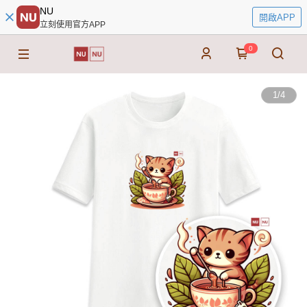
NU
開啟APP
立刻使用官方APP
0
1
/
4