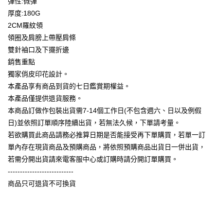
彈性:微彈
全盈+PAY
厚度:180G
大哥付你分期
2CM羅紋領
相關說明
領圈及肩膀上帶壓肩條
【大哥付你分期使用說明】
雙針袖口及下擺折邊
AFTEE先享後付
1.本服務由台灣大哥大提供，台灣大哥大用戶可立即使用無須另外申請。
銷售重點
2.付款方式選擇「大哥付你分期」，訂單成立後會自動跳轉到大哥付的交易
相關說明
流程，驗證手機門號後，選擇欲分期的期數、繳款截止日，確認付款後即完
獨家俏皮印花設計。
【關於「AFTEE先享後付」】
成交易。
ATM付款
AFTEE先享後付是「在收到商品之後才付款」的支付方式。 讓您購物簡單
本產品享有商品到貨的七日鑑賞期權益。
3.實際核准額度、可分期數及費用金額請依後續交易確認頁面所載為準。
便利好安心！
4.訂單成立30分鐘內，如未前往確認交易或遇審核未通過，訂單將自動取
本產品僅提供退貨服務。
１．簡單：不需註冊會員、不需綁卡、不需儲值。
運送方式
消。如遇「轉專審核」未通過狀況，表示未達大哥付你分期系統評分，恕無
２．便利：只要手機號碼，簡訊認證，即可結帳。
本商品訂做作包裝出貨需7-14個工作日(不包含週六、日以及例假
法說明評估內容。
３．安心：先確認商品／服務後，再付款。
全家付款取貨
日)並依照訂單順序陸續出貨，若無法久候，下單請考量。
【繳款方式說明】
1.分期款項不併入電信帳單，「大哥付你分期」於每月結算日後寄送繳費提
每筆NT$65，滿NT$899(含以上)免運費
若欲購買此商品請務必推算日期是否能接受再下單購買，若單一訂
【「AFTEE先享後付」結帳流程】
醒簡訊。
１．於結帳方式選擇「AFTEE先享後付」後，將跳轉至「AFTEE先享後付」
單內存在現貨商品及預購商品，將依照預購商品出貨日一併出貨，
2.透過簡訊連結打開帳單後，可選擇「超商條碼／台灣大直營門市／銀行轉
付款後全家取貨
結帳頁面，進行簡訊認證並確認金額後，即可完成結帳。
帳／街口支付／iPASS MONEY」等通路繳費。
若需分開出貨請來電客服中心或訂購時請分開訂單購買。
２．訂單成立數日內，您將收到繳費通知簡訊。
每筆NT$60，滿NT$899(含以上)免運費
---------------------------
３．收到繳費通知簡訊後14天內，點擊此簡訊中的連結，可透過四大超商／
【注意事項】
ATM／網路銀行／等多元方式進行付款，方視為交易完成。
商品只可退貨不可換貨
7-11付款取貨
1.本服務係由「台灣大哥大股份有限公司」（以下簡稱本公司）所提供，讓
※ 請注意：結帳手續完成當下不需立刻繳費，但若您需要取消訂單，請聯絡
用戶於交易時，得透過本服務購買商品或服務，並由商店將買賣／分期付款
每筆NT$65，滿NT$899(含以上)免運費
購買商品的店家。未經商家同意取消之訂單仍視為有效，需透過AFTEE先享
買賣價金債權讓與本公司後，依約使用本公司帳單繳交帳款。
後付繳納相關費用。
2.基於同意付款使用「大哥付你分期」之契約關係目的，商店將以您的個人
付款後7-11取貨
※ 交易是否成功請以「AFTEE先享後付 」之結帳頁面顯示為準，若有關於