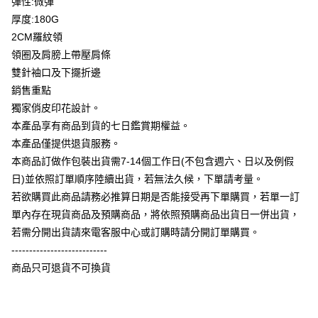
彈性:微彈
全盈+PAY
厚度:180G
大哥付你分期
2CM羅紋領
相關說明
領圈及肩膀上帶壓肩條
【大哥付你分期使用說明】
雙針袖口及下擺折邊
AFTEE先享後付
1.本服務由台灣大哥大提供，台灣大哥大用戶可立即使用無須另外申請。
銷售重點
2.付款方式選擇「大哥付你分期」，訂單成立後會自動跳轉到大哥付的交易
相關說明
流程，驗證手機門號後，選擇欲分期的期數、繳款截止日，確認付款後即完
獨家俏皮印花設計。
【關於「AFTEE先享後付」】
成交易。
ATM付款
AFTEE先享後付是「在收到商品之後才付款」的支付方式。 讓您購物簡單
本產品享有商品到貨的七日鑑賞期權益。
3.實際核准額度、可分期數及費用金額請依後續交易確認頁面所載為準。
便利好安心！
4.訂單成立30分鐘內，如未前往確認交易或遇審核未通過，訂單將自動取
本產品僅提供退貨服務。
１．簡單：不需註冊會員、不需綁卡、不需儲值。
運送方式
消。如遇「轉專審核」未通過狀況，表示未達大哥付你分期系統評分，恕無
２．便利：只要手機號碼，簡訊認證，即可結帳。
本商品訂做作包裝出貨需7-14個工作日(不包含週六、日以及例假
法說明評估內容。
３．安心：先確認商品／服務後，再付款。
全家付款取貨
日)並依照訂單順序陸續出貨，若無法久候，下單請考量。
【繳款方式說明】
1.分期款項不併入電信帳單，「大哥付你分期」於每月結算日後寄送繳費提
每筆NT$65，滿NT$899(含以上)免運費
若欲購買此商品請務必推算日期是否能接受再下單購買，若單一訂
【「AFTEE先享後付」結帳流程】
醒簡訊。
１．於結帳方式選擇「AFTEE先享後付」後，將跳轉至「AFTEE先享後付」
單內存在現貨商品及預購商品，將依照預購商品出貨日一併出貨，
2.透過簡訊連結打開帳單後，可選擇「超商條碼／台灣大直營門市／銀行轉
付款後全家取貨
結帳頁面，進行簡訊認證並確認金額後，即可完成結帳。
帳／街口支付／iPASS MONEY」等通路繳費。
若需分開出貨請來電客服中心或訂購時請分開訂單購買。
２．訂單成立數日內，您將收到繳費通知簡訊。
每筆NT$60，滿NT$899(含以上)免運費
---------------------------
３．收到繳費通知簡訊後14天內，點擊此簡訊中的連結，可透過四大超商／
【注意事項】
ATM／網路銀行／等多元方式進行付款，方視為交易完成。
商品只可退貨不可換貨
7-11付款取貨
1.本服務係由「台灣大哥大股份有限公司」（以下簡稱本公司）所提供，讓
※ 請注意：結帳手續完成當下不需立刻繳費，但若您需要取消訂單，請聯絡
用戶於交易時，得透過本服務購買商品或服務，並由商店將買賣／分期付款
每筆NT$65，滿NT$899(含以上)免運費
購買商品的店家。未經商家同意取消之訂單仍視為有效，需透過AFTEE先享
買賣價金債權讓與本公司後，依約使用本公司帳單繳交帳款。
後付繳納相關費用。
2.基於同意付款使用「大哥付你分期」之契約關係目的，商店將以您的個人
付款後7-11取貨
※ 交易是否成功請以「AFTEE先享後付 」之結帳頁面顯示為準，若有關於