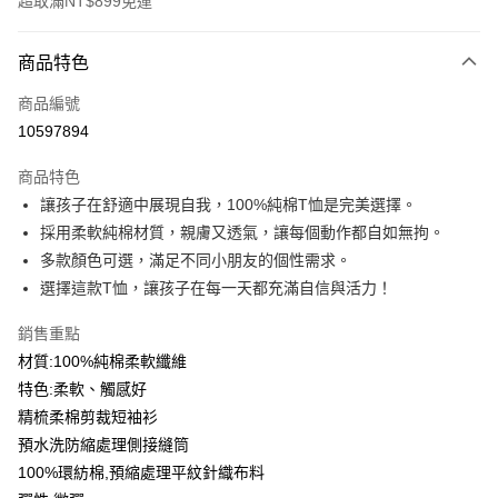
超取滿NT$899免運
付款方式
商品特色
信用卡一次付款
商品編號
信用卡分期付款
10597894
3 期 0 利率 每期
NT$99
21家銀行
商品特色
6 期 0 利率 每期
NT$49
21家銀行
合作金庫商業銀行
第一商業銀行
讓孩子在舒適中展現自我，100%純棉T恤是完美選擇。
華南商業銀行
彰化商業銀行
12 期 0 利率 每期
NT$24
21家銀行
合作金庫商業銀行
第一商業銀行
採用柔軟純棉材質，親膚又透氣，讓每個動作都自如無拘。
上海商業儲蓄銀行
台北富邦商業銀行
華南商業銀行
彰化商業銀行
合作金庫商業銀行
第一商業銀行
超商取貨付款
國泰世華商業銀行
兆豐國際商業銀行
多款顏色可選，滿足不同小朋友的個性需求。
上海商業儲蓄銀行
台北富邦商業銀行
華南商業銀行
彰化商業銀行
臺灣中小企業銀行
台中商業銀行
選擇這款T恤，讓孩子在每一天都充滿自信與活力！
國泰世華商業銀行
兆豐國際商業銀行
LINE Pay
上海商業儲蓄銀行
台北富邦商業銀行
匯豐（台灣）商業銀行
華泰商業銀行
臺灣中小企業銀行
台中商業銀行
國泰世華商業銀行
兆豐國際商業銀行
聯邦商業銀行
遠東國際商業銀行
銷售重點
匯豐（台灣）商業銀行
華泰商業銀行
Apple Pay
臺灣中小企業銀行
台中商業銀行
元大商業銀行
永豐商業銀行
材質:100%純棉柔軟纖維
聯邦商業銀行
遠東國際商業銀行
匯豐（台灣）商業銀行
華泰商業銀行
玉山商業銀行
星展（台灣）商業銀行
街口支付
元大商業銀行
永豐商業銀行
特色:柔軟、觸感好
聯邦商業銀行
遠東國際商業銀行
台新國際商業銀行
中國信託商業銀行
玉山商業銀行
星展（台灣）商業銀行
精梳柔棉剪裁短袖衫
元大商業銀行
永豐商業銀行
台灣樂天信用卡公司
悠遊付
台新國際商業銀行
中國信託商業銀行
玉山商業銀行
星展（台灣）商業銀行
預水洗防縮處理側接縫筒
台灣樂天信用卡公司
台新國際商業銀行
中國信託商業銀行
Google Pay
100%環紡棉,預縮處理平紋針織布料
台灣樂天信用卡公司