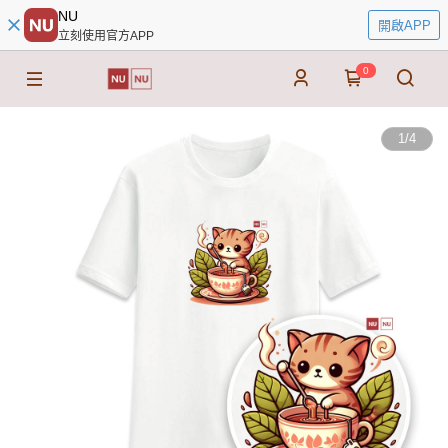
NU
開啟APP
立刻使用官方APP
0
1
/
4