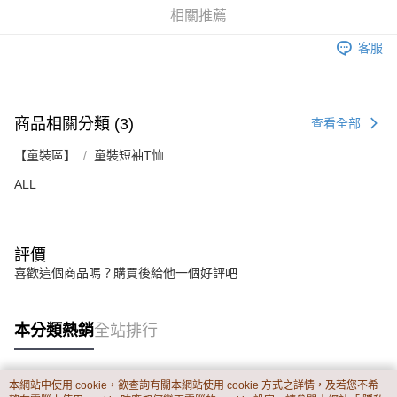
資料（包含姓名、電話或地址）提供予台灣大哥大進項蒐集、處理及利用，
是否繳費成功／繳費後需取消欲退款等相關疑問，請聯繫「AFTEE先享後付
相關推薦
每筆NT$60，滿NT$899(含以上)免運費
由本公司與您本人進行分期帳單所需資料之確認、核對及更正。
客戶支援中心」
https://netprotections.freshdesk.com/support/home
3.完整用戶服務條款，請詳閱以下連結：
https://oppay.tw/userRule
客服
宅配
【注意事項】
１．透過由恩沛科技股份有限公司提供之「AFTEE先享後付」服務完成之交
每筆NT$65，滿NT$899(含以上)免運費
易，需依本服務之必要範圍內提供個人資料，並將交易相關給付款項請求債
權轉讓予恩沛科技股份有限公司。
商品相關分類 (3)
２．關於個人資料處理事宜，請瀏覽以下網址：
查看全部
https://aftee.tw/terms/#terms3
３．未成年的使用者請事先徵得法定代理人或監護人之同意方可使用
【童裝區】
童裝短袖T恤
「AFTEE先享後付」，若未經同意申辦者引起之損失，本公司不負相關責
ALL
任。
４．使用「AFTEE先享後付」時，將依據個別帳號之用戶狀況，依本公司即
時審查核予不同之上限額度；若仍有額度不足之情形，本公司將視審查結果
請求用戶進行身份認證。
５．嚴禁一人註冊多個帳號或使用他人資訊註冊。若發現惡意使用之情形，
評價
恩沛科技股份有限公司將有權停止該用戶之使用額度並採取法律行動。
喜歡這個商品嗎？購買後給他一個好評吧
本分類熱銷
全站排行
本網站中使用 cookie，欲查詢有關本網站使用 cookie 方式之詳情，及若您不希