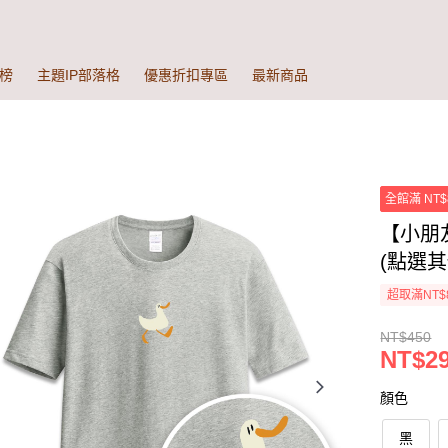
榜
主題IP部落格
優惠折扣專區
最新商品
全館滿 NT$
【小朋
(點選
超取滿NT$
NT$450
NT$2
顏色
黑