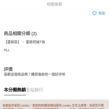
資料（包含姓名、電話或地址）提供予台灣大哥大進項蒐集、處理及利用，
是否繳費成功／繳費後需取消欲退款等相關疑問，請聯繫「AFTEE先享後付
相關推薦
每筆NT$60，滿NT$899(含以上)免運費
由本公司與您本人進行分期帳單所需資料之確認、核對及更正。
客戶支援中心」
https://netprotections.freshdesk.com/support/home
3.完整用戶服務條款，請詳閱以下連結：
https://oppay.tw/userRule
客服
宅配
【注意事項】
１．透過由恩沛科技股份有限公司提供之「AFTEE先享後付」服務完成之交
每筆NT$65，滿NT$899(含以上)免運費
易，需依本服務之必要範圍內提供個人資料，並將交易相關給付款項請求債
權轉讓予恩沛科技股份有限公司。
商品相關分類 (2)
２．關於個人資料處理事宜，請瀏覽以下網址：
https://aftee.tw/terms/#terms3
【童裝區】
童裝短袖T恤
３．未成年的使用者請事先徵得法定代理人或監護人之同意方可使用
「AFTEE先享後付」，若未經同意申辦者引起之損失，本公司不負相關責
ALL
任。
４．使用「AFTEE先享後付」時，將依據個別帳號之用戶狀況，依本公司即
時審查核予不同之上限額度；若仍有額度不足之情形，本公司將視審查結果
請求用戶進行身份認證。
５．嚴禁一人註冊多個帳號或使用他人資訊註冊。若發現惡意使用之情形，
評價
恩沛科技股份有限公司將有權停止該用戶之使用額度並採取法律行動。
喜歡這個商品嗎？購買後給他一個好評吧
本分類熱銷
全站排行
本網站中使用 cookie，欲查詢有關本網站使用 cookie 方式之詳情，及若您不希
熱門標籤