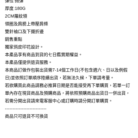
彈性:微彈
全盈+PAY
厚度:180G
大哥付你分期
2CM羅紋領
相關說明
領圈及肩膀上帶壓肩條
【大哥付你分期使用說明】
雙針袖口及下擺折邊
AFTEE先享後付
1.本服務由台灣大哥大提供，台灣大哥大用戶可立即使用無須另外申請。
銷售重點
2.付款方式選擇「大哥付你分期」，訂單成立後會自動跳轉到大哥付的交易
相關說明
流程，驗證手機門號後，選擇欲分期的期數、繳款截止日，確認付款後即完
獨家俏皮印花設計。
【關於「AFTEE先享後付」】
成交易。
ATM付款
AFTEE先享後付是「在收到商品之後才付款」的支付方式。 讓您購物簡單
本產品享有商品到貨的七日鑑賞期權益。
3.實際核准額度、可分期數及費用金額請依後續交易確認頁面所載為準。
便利好安心！
4.訂單成立30分鐘內，如未前往確認交易或遇審核未通過，訂單將自動取
本產品僅提供退貨服務。
１．簡單：不需註冊會員、不需綁卡、不需儲值。
運送方式
消。如遇「轉專審核」未通過狀況，表示未達大哥付你分期系統評分，恕無
２．便利：只要手機號碼，簡訊認證，即可結帳。
本商品訂做作包裝出貨需7-14個工作日(不包含週六、日以及例假
法說明評估內容。
３．安心：先確認商品／服務後，再付款。
全家付款取貨
日)並依照訂單順序陸續出貨，若無法久候，下單請考量。
【繳款方式說明】
1.分期款項不併入電信帳單，「大哥付你分期」於每月結算日後寄送繳費提
每筆NT$65，滿NT$899(含以上)免運費
若欲購買此商品請務必推算日期是否能接受再下單購買，若單一訂
【「AFTEE先享後付」結帳流程】
醒簡訊。
１．於結帳方式選擇「AFTEE先享後付」後，將跳轉至「AFTEE先享後付」
單內存在現貨商品及預購商品，將依照預購商品出貨日一併出貨，
2.透過簡訊連結打開帳單後，可選擇「超商條碼／台灣大直營門市／銀行轉
付款後全家取貨
結帳頁面，進行簡訊認證並確認金額後，即可完成結帳。
帳／街口支付／iPASS MONEY」等通路繳費。
若需分開出貨請來電客服中心或訂購時請分開訂單購買。
２．訂單成立數日內，您將收到繳費通知簡訊。
每筆NT$60，滿NT$899(含以上)免運費
---------------------------
３．收到繳費通知簡訊後14天內，點擊此簡訊中的連結，可透過四大超商／
【注意事項】
ATM／網路銀行／等多元方式進行付款，方視為交易完成。
商品只可退貨不可換貨
7-11付款取貨
1.本服務係由「台灣大哥大股份有限公司」（以下簡稱本公司）所提供，讓
※ 請注意：結帳手續完成當下不需立刻繳費，但若您需要取消訂單，請聯絡
用戶於交易時，得透過本服務購買商品或服務，並由商店將買賣／分期付款
每筆NT$65，滿NT$899(含以上)免運費
購買商品的店家。未經商家同意取消之訂單仍視為有效，需透過AFTEE先享
買賣價金債權讓與本公司後，依約使用本公司帳單繳交帳款。
後付繳納相關費用。
2.基於同意付款使用「大哥付你分期」之契約關係目的，商店將以您的個人
付款後7-11取貨
※ 交易是否成功請以「AFTEE先享後付 」之結帳頁面顯示為準，若有關於