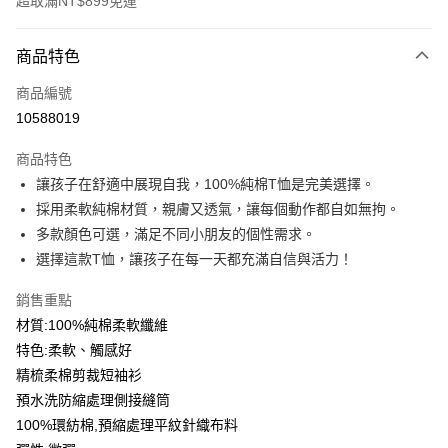
超取滿NT$899免運
付款方式
商品特色
信用卡一次付款
商品編號
信用卡分期付款
10588019
3 期 0 利率 每期
NT$99
21家銀行
商品特色
6 期 0 利率 每期
NT$49
21家銀行
合作金庫商業銀行
第一商業銀行
讓孩子在舒適中展現自我，100%純棉T恤是完美選擇。
華南商業銀行
彰化商業銀行
12 期 0 利率 每期
NT$24
21家銀行
合作金庫商業銀行
第一商業銀行
採用柔軟純棉材質，親膚又透氣，讓每個動作都自如無拘。
上海商業儲蓄銀行
台北富邦商業銀行
華南商業銀行
彰化商業銀行
合作金庫商業銀行
第一商業銀行
超商取貨付款
國泰世華商業銀行
兆豐國際商業銀行
多款顏色可選，滿足不同小朋友的個性需求。
上海商業儲蓄銀行
台北富邦商業銀行
華南商業銀行
彰化商業銀行
臺灣中小企業銀行
台中商業銀行
選擇這款T恤，讓孩子在每一天都充滿自信與活力！
國泰世華商業銀行
兆豐國際商業銀行
LINE Pay
上海商業儲蓄銀行
台北富邦商業銀行
匯豐（台灣）商業銀行
華泰商業銀行
臺灣中小企業銀行
台中商業銀行
國泰世華商業銀行
兆豐國際商業銀行
聯邦商業銀行
遠東國際商業銀行
銷售重點
匯豐（台灣）商業銀行
華泰商業銀行
Apple Pay
臺灣中小企業銀行
台中商業銀行
元大商業銀行
永豐商業銀行
材質:100%純棉柔軟纖維
聯邦商業銀行
遠東國際商業銀行
匯豐（台灣）商業銀行
華泰商業銀行
玉山商業銀行
星展（台灣）商業銀行
街口支付
元大商業銀行
永豐商業銀行
特色:柔軟、觸感好
聯邦商業銀行
遠東國際商業銀行
台新國際商業銀行
中國信託商業銀行
玉山商業銀行
星展（台灣）商業銀行
精梳柔棉剪裁短袖衫
元大商業銀行
永豐商業銀行
台灣樂天信用卡公司
悠遊付
台新國際商業銀行
中國信託商業銀行
玉山商業銀行
星展（台灣）商業銀行
預水洗防縮處理側接縫筒
台灣樂天信用卡公司
台新國際商業銀行
中國信託商業銀行
Google Pay
100%環紡棉,預縮處理平紋針織布料
台灣樂天信用卡公司