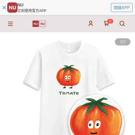
NU
開啟APP
立刻使用官方APP
0
1
/
2