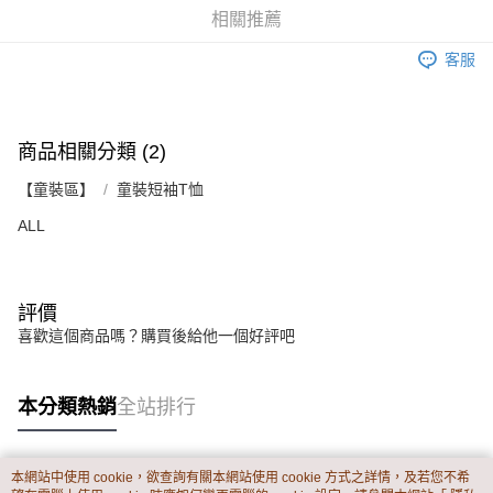
資料（包含姓名、電話或地址）提供予台灣大哥大進項蒐集、處理及利用，
是否繳費成功／繳費後需取消欲退款等相關疑問，請聯繫「AFTEE先享後付
相關推薦
每筆NT$60，滿NT$899(含以上)免運費
由本公司與您本人進行分期帳單所需資料之確認、核對及更正。
客戶支援中心」
https://netprotections.freshdesk.com/support/home
3.完整用戶服務條款，請詳閱以下連結：
https://oppay.tw/userRule
客服
宅配
【注意事項】
１．透過由恩沛科技股份有限公司提供之「AFTEE先享後付」服務完成之交
每筆NT$65，滿NT$899(含以上)免運費
易，需依本服務之必要範圍內提供個人資料，並將交易相關給付款項請求債
權轉讓予恩沛科技股份有限公司。
商品相關分類 (2)
２．關於個人資料處理事宜，請瀏覽以下網址：
https://aftee.tw/terms/#terms3
【童裝區】
童裝短袖T恤
３．未成年的使用者請事先徵得法定代理人或監護人之同意方可使用
「AFTEE先享後付」，若未經同意申辦者引起之損失，本公司不負相關責
ALL
任。
４．使用「AFTEE先享後付」時，將依據個別帳號之用戶狀況，依本公司即
時審查核予不同之上限額度；若仍有額度不足之情形，本公司將視審查結果
請求用戶進行身份認證。
５．嚴禁一人註冊多個帳號或使用他人資訊註冊。若發現惡意使用之情形，
評價
恩沛科技股份有限公司將有權停止該用戶之使用額度並採取法律行動。
喜歡這個商品嗎？購買後給他一個好評吧
本分類熱銷
全站排行
本網站中使用 cookie，欲查詢有關本網站使用 cookie 方式之詳情，及若您不希
熱門標籤