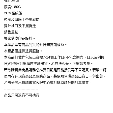
彈性:微彈
全盈+PAY
厚度:180G
大哥付你分期
2CM羅紋領
相關說明
領圈及肩膀上帶壓肩條
【大哥付你分期使用說明】
雙針袖口及下擺折邊
AFTEE先享後付
1.本服務由台灣大哥大提供，台灣大哥大用戶可立即使用無須另外申請。
銷售重點
2.付款方式選擇「大哥付你分期」，訂單成立後會自動跳轉到大哥付的交易
相關說明
流程，驗證手機門號後，選擇欲分期的期數、繳款截止日，確認付款後即完
獨家俏皮印花設計。
【關於「AFTEE先享後付」】
成交易。
ATM付款
AFTEE先享後付是「在收到商品之後才付款」的支付方式。 讓您購物簡單
本產品享有商品到貨的七日鑑賞期權益。
3.實際核准額度、可分期數及費用金額請依後續交易確認頁面所載為準。
便利好安心！
4.訂單成立30分鐘內，如未前往確認交易或遇審核未通過，訂單將自動取
本產品僅提供退貨服務。
１．簡單：不需註冊會員、不需綁卡、不需儲值。
運送方式
消。如遇「轉專審核」未通過狀況，表示未達大哥付你分期系統評分，恕無
２．便利：只要手機號碼，簡訊認證，即可結帳。
本商品訂做作包裝出貨需7-14個工作日(不包含週六、日以及例假
法說明評估內容。
３．安心：先確認商品／服務後，再付款。
全家付款取貨
日)並依照訂單順序陸續出貨，若無法久候，下單請考量。
【繳款方式說明】
1.分期款項不併入電信帳單，「大哥付你分期」於每月結算日後寄送繳費提
每筆NT$65，滿NT$899(含以上)免運費
若欲購買此商品請務必推算日期是否能接受再下單購買，若單一訂
【「AFTEE先享後付」結帳流程】
醒簡訊。
１．於結帳方式選擇「AFTEE先享後付」後，將跳轉至「AFTEE先享後付」
單內存在現貨商品及預購商品，將依照預購商品出貨日一併出貨，
2.透過簡訊連結打開帳單後，可選擇「超商條碼／台灣大直營門市／銀行轉
付款後全家取貨
結帳頁面，進行簡訊認證並確認金額後，即可完成結帳。
帳／街口支付／iPASS MONEY」等通路繳費。
若需分開出貨請來電客服中心或訂購時請分開訂單購買。
２．訂單成立數日內，您將收到繳費通知簡訊。
每筆NT$60，滿NT$899(含以上)免運費
---------------------------
３．收到繳費通知簡訊後14天內，點擊此簡訊中的連結，可透過四大超商／
【注意事項】
ATM／網路銀行／等多元方式進行付款，方視為交易完成。
商品只可退貨不可換貨
7-11付款取貨
1.本服務係由「台灣大哥大股份有限公司」（以下簡稱本公司）所提供，讓
※ 請注意：結帳手續完成當下不需立刻繳費，但若您需要取消訂單，請聯絡
用戶於交易時，得透過本服務購買商品或服務，並由商店將買賣／分期付款
每筆NT$65，滿NT$899(含以上)免運費
購買商品的店家。未經商家同意取消之訂單仍視為有效，需透過AFTEE先享
買賣價金債權讓與本公司後，依約使用本公司帳單繳交帳款。
後付繳納相關費用。
2.基於同意付款使用「大哥付你分期」之契約關係目的，商店將以您的個人
付款後7-11取貨
※ 交易是否成功請以「AFTEE先享後付 」之結帳頁面顯示為準，若有關於