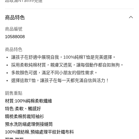
超取滿NT$899免運
付款方式
商品特色
信用卡一次付款
商品編號
信用卡分期付款
10588008
3 期 0 利率 每期
NT$99
21家銀行
商品特色
6 期 0 利率 每期
NT$49
21家銀行
合作金庫商業銀行
第一商業銀行
讓孩子在舒適中展現自我，100%純棉T恤是完美選擇。
華南商業銀行
彰化商業銀行
12 期 0 利率 每期
NT$24
21家銀行
合作金庫商業銀行
第一商業銀行
採用柔軟純棉材質，親膚又透氣，讓每個動作都自如無拘。
上海商業儲蓄銀行
台北富邦商業銀行
華南商業銀行
彰化商業銀行
合作金庫商業銀行
第一商業銀行
超商取貨付款
國泰世華商業銀行
兆豐國際商業銀行
多款顏色可選，滿足不同小朋友的個性需求。
上海商業儲蓄銀行
台北富邦商業銀行
華南商業銀行
彰化商業銀行
臺灣中小企業銀行
台中商業銀行
選擇這款T恤，讓孩子在每一天都充滿自信與活力！
國泰世華商業銀行
兆豐國際商業銀行
LINE Pay
上海商業儲蓄銀行
台北富邦商業銀行
匯豐（台灣）商業銀行
華泰商業銀行
臺灣中小企業銀行
台中商業銀行
國泰世華商業銀行
兆豐國際商業銀行
聯邦商業銀行
遠東國際商業銀行
銷售重點
匯豐（台灣）商業銀行
華泰商業銀行
Apple Pay
臺灣中小企業銀行
台中商業銀行
元大商業銀行
永豐商業銀行
材質:100%純棉柔軟纖維
聯邦商業銀行
遠東國際商業銀行
匯豐（台灣）商業銀行
華泰商業銀行
玉山商業銀行
星展（台灣）商業銀行
街口支付
元大商業銀行
永豐商業銀行
特色:柔軟、觸感好
聯邦商業銀行
遠東國際商業銀行
台新國際商業銀行
中國信託商業銀行
玉山商業銀行
星展（台灣）商業銀行
精梳柔棉剪裁短袖衫
元大商業銀行
永豐商業銀行
台灣樂天信用卡公司
悠遊付
台新國際商業銀行
中國信託商業銀行
玉山商業銀行
星展（台灣）商業銀行
預水洗防縮處理側接縫筒
台灣樂天信用卡公司
台新國際商業銀行
中國信託商業銀行
Google Pay
100%環紡棉,預縮處理平紋針織布料
台灣樂天信用卡公司