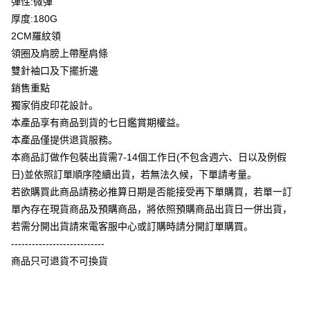
彈性:微彈
Plus PAY
厚度:180G
大哥付你分期
2CM羅紋領
相关说明
領圈及肩膀上帶壓肩條
【大哥付你分期使用说明】
雙針袖口及下擺折邊
AFTEE先享后付
1. 本服务由台湾大哥大提供，电信用户可立即使用无须另外申请。（限个人
銷售重點
月租型门号，不开放公司户及预付卡使用）
相关说明
2. 付款方式选择 “大哥付你分期”，订单成立后会自动跳转到大哥付的交易流
獨家俏皮印花設計。
一、關於 AFTEE先享後付
程，验证手机门号后，选择欲分期的期数、缴款截止日，确认付款后即完成
ATM付款
1. 於付款方式選擇AFTEE先享後付，將跳出AFTEE先享後付手機驗證視
本產品享有商品到貨的七日鑑賞期權益。
交易。
窗。
3. 实际核准额度、可分期数及费用金额请依后续交易确认页面所载为准。
本產品僅提供退貨服務。
2. 進行簡訊驗證之後，即可完成結帳手續。
运送方式
4. 订单成立30分钟内，如未前往确认交易或遇审核未通过，订单将自动取
3. 訂單確認後不需事先繳費，商品會配送至您的指定地址。
本商品訂做作包裝出貨需7-14個工作日(不包含週六、日以及例假
消。如遇 “转专审核”未通过状况，表示未达系统评分，恕无法说明评估内
4. 下訂完成後，您的手機會收到一封繳費通知簡訊，APP會員則會收到
全家付款取貨
日)並依照訂單順序陸續出貨，若無法久候，下單請考量。
容。
AFTEE APP推播通知。
【缴款方式说明】
每笔NT$65，满NT$899(含以上)免运费
若欲購買此商品請務必推算日期是否能接受再下單購買，若單一訂
5. 收到商品當下無需繳費，確認無誤後，請再利用繳費通知簡訊或AFTEE
1. 分期款项不并入电信账单，“大哥付你分期”于每月结算日后寄送缴费提醒
APP於四大便利商店‧ATM/網銀等方式進行付款。
單內存在現貨商品及預購商品，將依照預購商品出貨日一併出貨，
短信。
付款後全家取貨
2. 通过短信链接打开账单后，可选择 “超商条码／台湾大直营门市／银行转
若需分開出貨請來電客服中心或訂購時請分開訂單購買。
請留意繳費期限為 14 天。唯有下載 AFTEE App 成為 AFTEE 會員者方能享
每笔NT$60，满NT$899(含以上)免运费
账／街口支付／iPASS MONEY”等通路缴费。
---------------------------
有最長 45 天內付款之服務。
商品只可退貨不可換貨
7-11付款取貨
【注意事项】
繳費期限，為商家向您請款的時間，再加上使用AFTEE可延長的天數所計算
1. 本服务系由 “台湾大哥大股份有限公司”所提供，让用户于交易时，得通过
每笔NT$65，满NT$899(含以上)免运费
出。使用AFTEE下訂可以延長您收到商品前的繳費天數，但無法保證一定能
本服务购买商品或服务，并由商店将买卖／分期付款买卖价金债权让与本公
夠在期限內收到商品(例如:預購商品或預計到貨時間較長者)。因此無論收到
司后，依约使用本公司账单缴交账款。
付款後7-11取貨
商品與否，仍需要請您在AFTEE規定的時間內完成繳費。