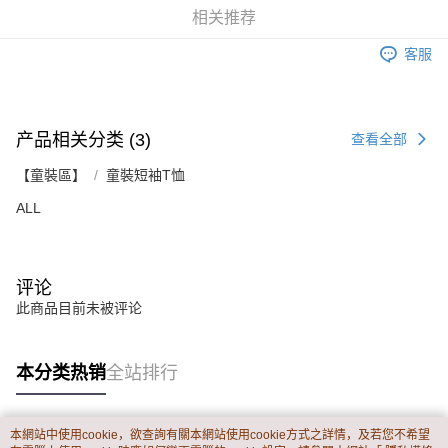
2. 基于同意付款使用 “大哥付你分期”之契约关系目的，商店将以您的个人资
相关推荐
每笔NT$60，满NT$899(含以上)免运费
料（包含姓名、电话或地址）提供予台湾大哥大进项收集、处理及利用，由
二、付款限制
台湾大哥大与本人进行分期账单所需资料之确认、核对及更正。
1. 初次使用 AFTEE 時，將依認證結果及本公司審查結果，核予每個人不同
客服
宅配
3. 完整用户服务条款，请详阅以下链接：
https://oppay.tw/userRule
之上限額度
2. 結帳金額須大於NT$30
每笔NT$65，满NT$899(含以上)免运费
3. 目前僅支援台灣會員
产品相关分类 (3)
三、聲明條款
查看全部
「AFTEE先享後付」(下稱本服務)乃由恩沛科技股份有限公司(下稱 AFTEE )
所提供，並由 AFTEE 向您收取款項。因使用本服務所須提供之個人資料(包
【童裝區】
童裝短袖T恤
含但不限於訂購人姓名、電話，收件人姓名、電話、收件地址)，將交付予
ALL
AFTEE 於本服務必要服務範圍內運用。關於 AFTEE 對於個人資料之蒐集、
處理、利用，詳參 AFTEE 官網之『個人資料蒐集、處理及利用告知聲明』
（
https://aftee.tw/privacypolicy/
）。
若款項超過繳費期限，將根據當次的金額加收年利率 16% 的逾期滯納金。
评论
未成年的使用者，請事先徵得法定代理人或監護人之同意方可使用
此商品目前未被评论
AFTEE。
若您對於個人資料之處理、利用有任何疑問，或欲行使相關法律權利，請聯
本分类热销
全站排行
繫恩沛科技股份有限公司。若您不同意我們將上開所示之個人資料，連同必
要之購買訂單資訊提供予 AFTEE ，或讓 AFTEE 蒐集處理利用您的個人資
料，請勿選用本服務。
本網站中使用cookie，欲查詢有關本網站使用cookie方式之詳情，及若您不希望