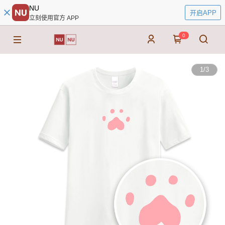
NU
开启APP
立刻使用官方 APP
0
1
/
3