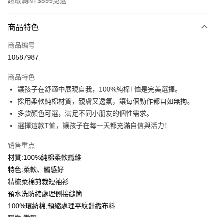
超取满NT$899免运
付款方式
商品特色
信用卡一次付款
商品编号
信用卡分期付款
10587987
3期 0利率，每期
NT$99
21家银行
商品特色
6期 0利率，每期
NT$49
21家银行
合作金库商业银行
第一商业银行
讓孩子在舒適中展現自我，100%純棉T恤是完美選擇。
华南商业银行
彰化商业银行
12期 0利率，每期
NT$24
21家银行
合作金库商业银行
第一商业银行
採用柔軟純棉材質，親膚又透氣，讓每個動作都自如無拘。
上海商业储蓄银行
台北富邦商业银行
华南商业银行
彰化商业银行
合作金库商业银行
第一商业银行
超商取货付款
国泰世华商业银行
兆丰国际商业银行
多款顏色可選，滿足不同小朋友的個性需求。
上海商业储蓄银行
台北富邦商业银行
华南商业银行
彰化商业银行
台湾中小企业银行
台中商业银行
選擇這款T恤，讓孩子在每一天都充滿自信與活力！
国泰世华商业银行
兆丰国际商业银行
LINE Pay
上海商业储蓄银行
台北富邦商业银行
汇丰（台湾）商业银行
华泰商业银行
台湾中小企业银行
台中商业银行
国泰世华商业银行
兆丰国际商业银行
联邦商业银行
远东国际商业银行
销售重点
汇丰（台湾）商业银行
华泰商业银行
Apple Pay
台湾中小企业银行
台中商业银行
元大商业银行
永丰商业银行
材質:100%純棉柔軟纖維
联邦商业银行
远东国际商业银行
汇丰（台湾）商业银行
华泰商业银行
玉山商业银行
星展（台湾）商业银行
街口支付
元大商业银行
永丰商业银行
特色:柔軟、觸感好
联邦商业银行
远东国际商业银行
台新国际商业银行
中国信托商业银行
玉山商业银行
星展（台湾）商业银行
精梳柔棉剪裁短袖衫
元大商业银行
永丰商业银行
台湾乐天信用卡公司
悠遊付
台新国际商业银行
中国信托商业银行
玉山商业银行
星展（台湾）商业银行
預水洗防縮處理側接縫筒
台湾乐天信用卡公司
台新国际商业银行
中国信托商业银行
Google Pay
100%環紡棉,預縮處理平紋針織布料
台湾乐天信用卡公司