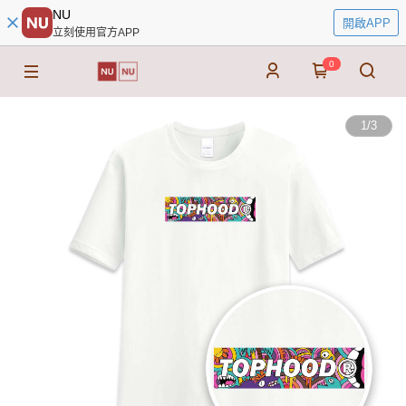
NU
開啟APP
立刻使用官方APP
0
1
/
3