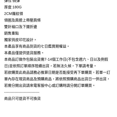
彈性:微彈
全盈+PAY
厚度:180G
大哥付你分期
2CM羅紋領
相關說明
領圈及肩膀上帶壓肩條
【大哥付你分期使用說明】
雙針袖口及下擺折邊
AFTEE先享後付
1.本服務由台灣大哥大提供，台灣大哥大用戶可立即使用無須另外申請。
銷售重點
2.付款方式選擇「大哥付你分期」，訂單成立後會自動跳轉到大哥付的交易
相關說明
流程，驗證手機門號後，選擇欲分期的期數、繳款截止日，確認付款後即完
獨家俏皮印花設計。
【關於「AFTEE先享後付」】
成交易。
ATM付款
AFTEE先享後付是「在收到商品之後才付款」的支付方式。 讓您購物簡單
本產品享有商品到貨的七日鑑賞期權益。
3.實際核准額度、可分期數及費用金額請依後續交易確認頁面所載為準。
便利好安心！
4.訂單成立30分鐘內，如未前往確認交易或遇審核未通過，訂單將自動取
本產品僅提供退貨服務。
１．簡單：不需註冊會員、不需綁卡、不需儲值。
運送方式
消。如遇「轉專審核」未通過狀況，表示未達大哥付你分期系統評分，恕無
２．便利：只要手機號碼，簡訊認證，即可結帳。
本商品訂做作包裝出貨需7-14個工作日(不包含週六、日以及例假
法說明評估內容。
３．安心：先確認商品／服務後，再付款。
全家付款取貨
日)並依照訂單順序陸續出貨，若無法久候，下單請考量。
【繳款方式說明】
1.分期款項不併入電信帳單，「大哥付你分期」於每月結算日後寄送繳費提
每筆NT$65，滿NT$899(含以上)免運費
若欲購買此商品請務必推算日期是否能接受再下單購買，若單一訂
【「AFTEE先享後付」結帳流程】
醒簡訊。
１．於結帳方式選擇「AFTEE先享後付」後，將跳轉至「AFTEE先享後付」
單內存在現貨商品及預購商品，將依照預購商品出貨日一併出貨，
2.透過簡訊連結打開帳單後，可選擇「超商條碼／台灣大直營門市／銀行轉
付款後全家取貨
結帳頁面，進行簡訊認證並確認金額後，即可完成結帳。
帳／街口支付／iPASS MONEY」等通路繳費。
若需分開出貨請來電客服中心或訂購時請分開訂單購買。
２．訂單成立數日內，您將收到繳費通知簡訊。
每筆NT$60，滿NT$899(含以上)免運費
---------------------------
３．收到繳費通知簡訊後14天內，點擊此簡訊中的連結，可透過四大超商／
【注意事項】
ATM／網路銀行／等多元方式進行付款，方視為交易完成。
商品只可退貨不可換貨
7-11付款取貨
1.本服務係由「台灣大哥大股份有限公司」（以下簡稱本公司）所提供，讓
※ 請注意：結帳手續完成當下不需立刻繳費，但若您需要取消訂單，請聯絡
用戶於交易時，得透過本服務購買商品或服務，並由商店將買賣／分期付款
每筆NT$65，滿NT$899(含以上)免運費
購買商品的店家。未經商家同意取消之訂單仍視為有效，需透過AFTEE先享
買賣價金債權讓與本公司後，依約使用本公司帳單繳交帳款。
後付繳納相關費用。
2.基於同意付款使用「大哥付你分期」之契約關係目的，商店將以您的個人
付款後7-11取貨
※ 交易是否成功請以「AFTEE先享後付 」之結帳頁面顯示為準，若有關於