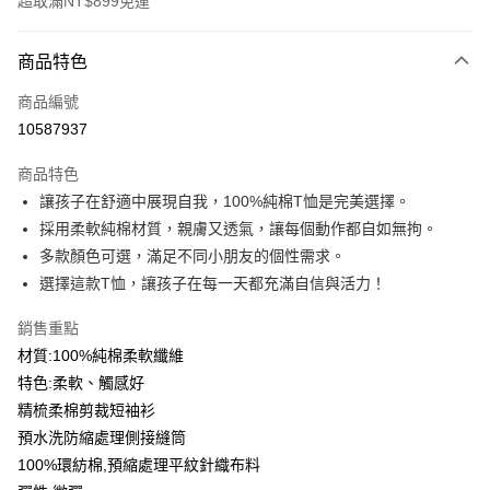
超取滿NT$899免運
付款方式
商品特色
信用卡一次付款
商品編號
信用卡分期付款
10587937
3 期 0 利率 每期
NT$99
21家銀行
商品特色
6 期 0 利率 每期
NT$49
21家銀行
合作金庫商業銀行
第一商業銀行
讓孩子在舒適中展現自我，100%純棉T恤是完美選擇。
華南商業銀行
彰化商業銀行
12 期 0 利率 每期
NT$24
21家銀行
合作金庫商業銀行
第一商業銀行
採用柔軟純棉材質，親膚又透氣，讓每個動作都自如無拘。
上海商業儲蓄銀行
台北富邦商業銀行
華南商業銀行
彰化商業銀行
合作金庫商業銀行
第一商業銀行
超商取貨付款
國泰世華商業銀行
兆豐國際商業銀行
多款顏色可選，滿足不同小朋友的個性需求。
上海商業儲蓄銀行
台北富邦商業銀行
華南商業銀行
彰化商業銀行
臺灣中小企業銀行
台中商業銀行
選擇這款T恤，讓孩子在每一天都充滿自信與活力！
國泰世華商業銀行
兆豐國際商業銀行
LINE Pay
上海商業儲蓄銀行
台北富邦商業銀行
匯豐（台灣）商業銀行
華泰商業銀行
臺灣中小企業銀行
台中商業銀行
國泰世華商業銀行
兆豐國際商業銀行
聯邦商業銀行
遠東國際商業銀行
銷售重點
匯豐（台灣）商業銀行
華泰商業銀行
Apple Pay
臺灣中小企業銀行
台中商業銀行
元大商業銀行
永豐商業銀行
材質:100%純棉柔軟纖維
聯邦商業銀行
遠東國際商業銀行
匯豐（台灣）商業銀行
華泰商業銀行
玉山商業銀行
星展（台灣）商業銀行
街口支付
元大商業銀行
永豐商業銀行
特色:柔軟、觸感好
聯邦商業銀行
遠東國際商業銀行
台新國際商業銀行
中國信託商業銀行
玉山商業銀行
星展（台灣）商業銀行
精梳柔棉剪裁短袖衫
元大商業銀行
永豐商業銀行
台灣樂天信用卡公司
悠遊付
台新國際商業銀行
中國信託商業銀行
玉山商業銀行
星展（台灣）商業銀行
預水洗防縮處理側接縫筒
台灣樂天信用卡公司
台新國際商業銀行
中國信託商業銀行
Google Pay
100%環紡棉,預縮處理平紋針織布料
台灣樂天信用卡公司