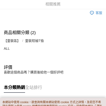
資料（包含姓名、電話或地址）提供予台灣大哥大進項蒐集、處理及利用，
是否繳費成功／繳費後需取消欲退款等相關疑問，請聯繫「AFTEE先享後付
相關推薦
每筆NT$60，滿NT$899(含以上)免運費
由本公司與您本人進行分期帳單所需資料之確認、核對及更正。
客戶支援中心」
https://netprotections.freshdesk.com/support/home
3.完整用戶服務條款，請詳閱以下連結：
https://oppay.tw/userRule
客服
宅配
【注意事項】
１．透過由恩沛科技股份有限公司提供之「AFTEE先享後付」服務完成之交
每筆NT$65，滿NT$899(含以上)免運費
易，需依本服務之必要範圍內提供個人資料，並將交易相關給付款項請求債
權轉讓予恩沛科技股份有限公司。
商品相關分類 (2)
２．關於個人資料處理事宜，請瀏覽以下網址：
https://aftee.tw/terms/#terms3
【童裝區】
童裝短袖T恤
３．未成年的使用者請事先徵得法定代理人或監護人之同意方可使用
「AFTEE先享後付」，若未經同意申辦者引起之損失，本公司不負相關責
ALL
任。
４．使用「AFTEE先享後付」時，將依據個別帳號之用戶狀況，依本公司即
時審查核予不同之上限額度；若仍有額度不足之情形，本公司將視審查結果
請求用戶進行身份認證。
５．嚴禁一人註冊多個帳號或使用他人資訊註冊。若發現惡意使用之情形，
評價
恩沛科技股份有限公司將有權停止該用戶之使用額度並採取法律行動。
喜歡這個商品嗎？購買後給他一個好評吧
本分類熱銷
全站排行
本網站中使用 cookie，欲查詢有關本網站使用 cookie 方式之詳情，及若您不希
熱門標籤