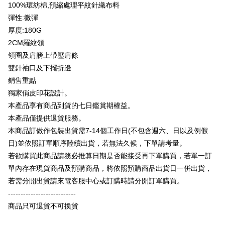
Taiwan Business Bank
Taichung Commercial
Union Bank of Taiwan
Far Eastern International
100%環紡棉,預縮處理平紋針織布料
Bank Komersial E.SUN
DBS Bank
Bank
Google Pay
Bank
彈性:微彈
Bank Antarabangsa Taishin
Bank CTBC
HSBC Bank (Taiwan)
Hwatai Bank
Yuanta Commercial Bank
Bank SinoPac
Syarikat Kad Kredit Rakuten
厚度:180G
Plus PAY
Limited
Bank Komersial E.SUN
DBS Bank
Taiwan
2CM羅紋領
Union Bank of Taiwan
Far Eastern International
Bank Antarabangsa
Bank CTBC
OP Pay Later
Bank
Taishin
領圈及肩膀上帶壓肩條
Deskripsi
Yuanta Commercial Bank
Bank SinoPac
Syarikat Kad Kredit
雙針袖口及下擺折邊
[Terma Penggunaan untuk OP Pay Later]
Bank Komersial E.SUN
DBS Bank
Rakuten Taiwan
AFTEE
銷售重點
Bank Antarabangsa
Bank CTBC
Perkhidmatan ini disediakan oleh Taiwan Mobile dan tersedia untuk
Deskripsi
獨家俏皮印花設計。
Taishin
pengguna Taiwan Mobile tanpa memerlukan permohonan tambahan.
Pertama, Mengenai Perkhidmatan AFTEE Beli Sekarang Bayar Kemudian
本產品享有商品到貨的七日鑑賞期權益。
Syarikat Kad Kredit
Pemindahan ATM
1. Dengan memilih AFTEE sebagai kaedah pembayaran, mesej
Rakuten Taiwan
本產品僅提供退貨服務。
Jika anda memilih OP Pay Later sebagai kaedah pembayaran, sistem
pengesahan AFTEE akan muncul.
akan mengarahkan anda secara automatik ke proses transaksi OP Pay
本商品訂做作包裝出貨需7-14個工作日(不包含週六、日以及例假
2. Anda boleh meneruskan pembayaran selepas pengesahan SMS.
Pilihan Penghantaran
Later selepas pesanan dibuat. Anda perlu mengesahkan nombor telefon
3. Tiada bayaran diperlukan apabila pesanan disahkan. Produk akan
日)並依照訂單順序陸續出貨，若無法久候，下單請考量。
mudah alih anda, memilih bilangan ansuran, dan menetapkan tarikh
dihantar ke alamat yang ditetapkan.
全家付款取貨
akhir pembayaran. Transaksi akan dianggap selesai setelah pembayaran
若欲購買此商品請務必推算日期是否能接受再下單購買，若單一訂
4. Setelah pesanan disahkan, anda akan menerima SMS pembayaran
disahkan.
NT$65/pesanan | Penghantaran percuma untuk pesanan
manakala ahli aplikasi akan menerima pemberitahuan tolak aplikasi
單內存在現貨商品及預購商品，將依照預購商品出貨日一併出貨，
NT$899 atau lebih
AFTEE.
若需分開出貨請來電客服中心或訂購時請分開訂單購買。
Had kredit yang diluluskan, tempoh ansuran yang tersedia, dan yuran
5. Tiada bayaran diperlukan apabila anda menerima produk. Sila buat
yang dikenakan adalah tertakluk kepada maklumat yang dinyatakan
---------------------------
pembayaran di empat kedai serbaneka utama, ATM atau perbankan
付款後全家取貨
pada halaman pengesahan transaksi seterusnya.
dalam talian dengan SMS pembayaran atau pemberitahuan tolak aplikasi
商品只可退貨不可換貨
NT$60/pesanan | Penghantaran percuma untuk pesanan
AFTEE.
Jika transaksi tidak disahkan dalam masa 30 minit selepas pesanan
NT$899 atau lebih