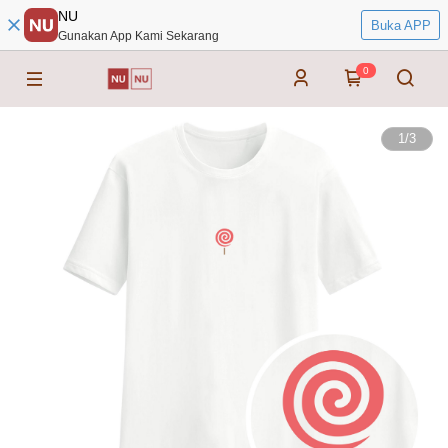
NU
Buka APP
Gunakan App Kami Sekarang
0
1
/
3