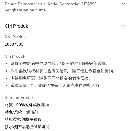
Penuh Pengambilan di Kedai Serbaneka, NT$899
penghataran percuma
Kaedah Pembayaran
Ciri Produk
Kad Kredit (Bayaran Penuh)
No. Produk
Ansuran Kad Kredit
10587933
3 ansuran pada kadar faedah 0,
NT$99
setiap ansuran
Ciri Produk
21 Bank
6 ansuran pada kadar faedah 0,
NT$49
setiap
Taiwan Cooperative Bank
Bank Komersial Pertama
讓孩子在舒適中展現自我，100%純棉T恤是完美選擇。
Hua Nan Commercial
Chang Hwa Commercial
ansuran
21 Bank
Bank
Bank
採用柔軟純棉材質，親膚又透氣，讓每個動作都自如無拘。
12 ansuran pada kadar faedah 0,
NT$24
setiap ansuran
Taiwan Cooperative Bank
Bank Komersial Pertama
The Shanghai
Bank Komersial Taipei
多款顏色可選，滿足不同小朋友的個性需求。
Hua Nan Commercial Bank
Chang Hwa Commercial Bank
21 Bank
Taiwan Cooperative Bank
Bank Komersial Pertama
Commercial & Savings
Fubon
Pengambilan di Kedai Serbaneka
選擇這款T恤，讓孩子在每一天都充滿自信與活力！
The Shanghai Commercial &
Bank Komersial Taipei Fubon
Hua Nan Commercial
Chang Hwa Commercial
Bank
Savings Bank
LINE Pay
Bank
Bank
Bank Cathay United
Mega International
Sorotan Produk
Bank Cathay United
Mega International Commercial
The Shanghai
Bank Komersial Taipei
Commercial Bank
材質:100%純棉柔軟纖維
Bank
Apple Pay
Commercial & Savings
Fubon
Taiwan Business Bank
Taichung Commercial
Taiwan Business Bank
Taichung Commercial Bank
特色:柔軟、觸感好
Bank
Bank
JKOPAY
HSBC Bank (Taiwan) Limited
Hwatai Bank
精梳柔棉剪裁短袖衫
Bank Cathay United
Mega International
HSBC Bank (Taiwan)
Hwatai Bank
Union Bank of Taiwan
Far Eastern International Bank
Commercial Bank
Limited
預水洗防縮處理側接縫筒
Easy Wallet
Yuanta Commercial Bank
Bank SinoPac