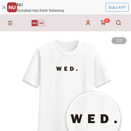
NU
Buka APP
Gunakan App Kami Sekarang
0
1
/
3