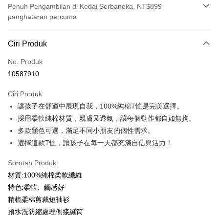
Penuh Pengambilan di Kedai Serbaneka, NT$899
penghataran percuma
Kaedah Pembayaran
Ciri Produk
Kad Kredit (Bayaran Penuh)
No. Produk
Ansuran Kad Kredit
10587910
3 ansuran pada kadar faedah 0,
NT$99
setiap ansuran
Ciri Produk
21 Bank
6 ansuran pada kadar faedah 0,
NT$49
setiap
Taiwan Cooperative Bank
Bank Komersial Pertama
讓孩子在舒適中展現自我，100%純棉T恤是完美選擇。
Hua Nan Commercial
Chang Hwa Commercial
ansuran
21 Bank
Bank
Bank
採用柔軟純棉材質，親膚又透氣，讓每個動作都自如無拘。
12 ansuran pada kadar faedah 0,
NT$24
setiap ansuran
Taiwan Cooperative Bank
Bank Komersial Pertama
The Shanghai
Bank Komersial Taipei
多款顏色可選，滿足不同小朋友的個性需求。
Hua Nan Commercial Bank
Chang Hwa Commercial Bank
21 Bank
Taiwan Cooperative Bank
Bank Komersial Pertama
Commercial & Savings
Fubon
Pengambilan di Kedai Serbaneka
選擇這款T恤，讓孩子在每一天都充滿自信與活力！
The Shanghai Commercial &
Bank Komersial Taipei Fubon
Hua Nan Commercial
Chang Hwa Commercial
Bank
Savings Bank
LINE Pay
Bank
Bank
Bank Cathay United
Mega International
Sorotan Produk
Bank Cathay United
Mega International Commercial
The Shanghai
Bank Komersial Taipei
Commercial Bank
材質:100%純棉柔軟纖維
Bank
Apple Pay
Commercial & Savings
Fubon
Taiwan Business Bank
Taichung Commercial
Taiwan Business Bank
Taichung Commercial Bank
特色:柔軟、觸感好
Bank
Bank
JKOPAY
HSBC Bank (Taiwan) Limited
Hwatai Bank
精梳柔棉剪裁短袖衫
Bank Cathay United
Mega International
HSBC Bank (Taiwan)
Hwatai Bank
Union Bank of Taiwan
Far Eastern International Bank
Commercial Bank
Limited
預水洗防縮處理側接縫筒
Easy Wallet
Yuanta Commercial Bank
Bank SinoPac