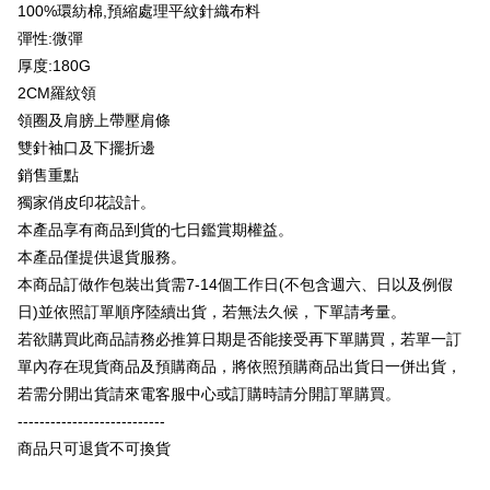
Taiwan Business Bank
Taichung Commercial
Union Bank of Taiwan
Far Eastern International
100%環紡棉,預縮處理平紋針織布料
Bank Komersial E.SUN
DBS Bank
Bank
Google Pay
Bank
彈性:微彈
Bank Antarabangsa Taishin
Bank CTBC
HSBC Bank (Taiwan)
Hwatai Bank
Yuanta Commercial Bank
Bank SinoPac
Syarikat Kad Kredit Rakuten
厚度:180G
Plus PAY
Limited
Bank Komersial E.SUN
DBS Bank
Taiwan
2CM羅紋領
Union Bank of Taiwan
Far Eastern International
Bank Antarabangsa
Bank CTBC
OP Pay Later
Bank
Taishin
領圈及肩膀上帶壓肩條
Deskripsi
Yuanta Commercial Bank
Bank SinoPac
Syarikat Kad Kredit
雙針袖口及下擺折邊
[Terma Penggunaan untuk OP Pay Later]
Bank Komersial E.SUN
DBS Bank
Rakuten Taiwan
AFTEE
銷售重點
Bank Antarabangsa
Bank CTBC
Perkhidmatan ini disediakan oleh Taiwan Mobile dan tersedia untuk
Deskripsi
獨家俏皮印花設計。
Taishin
pengguna Taiwan Mobile tanpa memerlukan permohonan tambahan.
Pertama, Mengenai Perkhidmatan AFTEE Beli Sekarang Bayar Kemudian
本產品享有商品到貨的七日鑑賞期權益。
Syarikat Kad Kredit
Pemindahan ATM
1. Dengan memilih AFTEE sebagai kaedah pembayaran, mesej
Rakuten Taiwan
本產品僅提供退貨服務。
Jika anda memilih OP Pay Later sebagai kaedah pembayaran, sistem
pengesahan AFTEE akan muncul.
akan mengarahkan anda secara automatik ke proses transaksi OP Pay
本商品訂做作包裝出貨需7-14個工作日(不包含週六、日以及例假
2. Anda boleh meneruskan pembayaran selepas pengesahan SMS.
Pilihan Penghantaran
Later selepas pesanan dibuat. Anda perlu mengesahkan nombor telefon
3. Tiada bayaran diperlukan apabila pesanan disahkan. Produk akan
日)並依照訂單順序陸續出貨，若無法久候，下單請考量。
mudah alih anda, memilih bilangan ansuran, dan menetapkan tarikh
dihantar ke alamat yang ditetapkan.
全家付款取貨
akhir pembayaran. Transaksi akan dianggap selesai setelah pembayaran
若欲購買此商品請務必推算日期是否能接受再下單購買，若單一訂
4. Setelah pesanan disahkan, anda akan menerima SMS pembayaran
disahkan.
NT$65/pesanan | Penghantaran percuma untuk pesanan
manakala ahli aplikasi akan menerima pemberitahuan tolak aplikasi
單內存在現貨商品及預購商品，將依照預購商品出貨日一併出貨，
NT$899 atau lebih
AFTEE.
若需分開出貨請來電客服中心或訂購時請分開訂單購買。
Had kredit yang diluluskan, tempoh ansuran yang tersedia, dan yuran
5. Tiada bayaran diperlukan apabila anda menerima produk. Sila buat
yang dikenakan adalah tertakluk kepada maklumat yang dinyatakan
---------------------------
pembayaran di empat kedai serbaneka utama, ATM atau perbankan
付款後全家取貨
pada halaman pengesahan transaksi seterusnya.
dalam talian dengan SMS pembayaran atau pemberitahuan tolak aplikasi
商品只可退貨不可換貨
NT$60/pesanan | Penghantaran percuma untuk pesanan
AFTEE.
Jika transaksi tidak disahkan dalam masa 30 minit selepas pesanan
NT$899 atau lebih