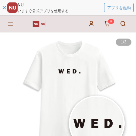
NU
アプリを起動
いますぐ公式アプリを使用する
0
1
/
3