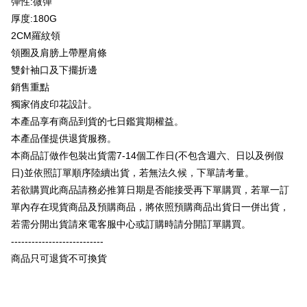
彈性:微彈
Plus Pay
厚度:180G
OP Pay Later
2CM羅紋領
説明
領圈及肩膀上帶壓肩條
【OP Pay Later 使用説明】
雙針袖口及下擺折邊
AFTEE代金後払い
1. 本サービスは台湾大哥大によって提供され、台湾大哥大のユーザーは追
加の申請なしで即時に利用可能です。
銷售重點
説明
2. 支払い方法で「OP Pay Later」を選択すると、注文が成立した後に自動
獨家俏皮印花設計。
一、 AFTEE代金後払いについて
的に OP Pay Later の取引プロセスに移行し、携帯番号を確認後、分割払
ATM払い
1.お支払い方法でAFTEE代金後払いを選択すると、携帯電話認証ウィンド
本產品享有商品到貨的七日鑑賞期權益。
いの回数や支払い期限を選択し、支払いを確認すると取引が完了します。
ウが表示されます。
3. 実際の承認額、分割回数および費用については、後続の取引確認ページ
本產品僅提供退貨服務。
2.SMSで認証してお支払い手続を進めてください。
配送方法
を基準とします。
3.注文するときのお支払いは不要です。商品はご指定の住所に配送されま
本商品訂做作包裝出貨需7-14個工作日(不包含週六、日以及例假
4. 注文成立後30分以内に確認取引を行わない場合や審査が通過しない場
す。
全家付款取貨
日)並依照訂單順序陸續出貨，若無法久候，下單請考量。
合、注文は自動的にキャンセルされます。「転専審査」に未通過の状況が
4.ご注文が完了すると、携帯に支払い通知のSMSが届きます。アプリ会員
発生した場合は、システムの評価基準に達していないことを意味し、評価
配送毎にNT$65、NT$899以上で送料無料
若欲購買此商品請務必推算日期是否能接受再下單購買，若單一訂
の場合は、AFTEE アプリプッシュ通知が届きます。
内容についての説明はいたしかねます。
5.商品受け取り時のお支払いは不要です。商品を確かめてから、SMSまた
單內存在現貨商品及預購商品，將依照預購商品出貨日一併出貨，
付款後全家取貨
はアプリの通知に従って、4大コンビニ、またはATM/オンラインバンキン
若需分開出貨請來電客服中心或訂購時請分開訂單購買。
グでお支払いください。
配送毎にNT$60、NT$899以上で送料無料
【支払い方法の説明】
---------------------------
1. 分割払いの金額は電信請求書に統合されず、「OP Pay Later」は毎月の
代金納付期限は最短で 14 日以内ですので、ご注意ください。AFTEE アプ
7-11付款取貨
商品只可退貨不可換貨
締め日後に支払いリマインダーのSMSを送信します。
リをダウンロードして AFTEE 会員になるとお支払い期限を最長 45 日以内
2. SMSのリンクを通じて請求書を開いた後、「コンビニバーコード／台湾
配送毎にNT$65、NT$899以上で送料無料
まで延長できます。
大直営店舗／銀行振込／街口支払い／iPASS MONEY」などのチャネルで
支払いを選択できます。
付款後7-11取貨
お支払期限は、ショップが請求した期日と、AFTEEで延長できる日数をも