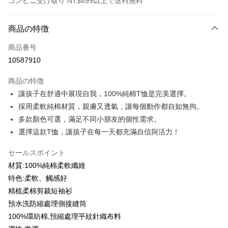
コンビニ受け取り NT$899以上で送料無料
お支払い方法
商品の特徴
クレジットカード1回払い
商品番号
クレジットカード分割払い
10587910
3回払い、金利0、毎回
NT$99
21行の銀行
商品の特徴
6回払い、金利0、毎回
NT$49
21行の銀行
合作金庫商業銀行
第一商業銀行
讓孩子在舒適中展現自我，100%純棉T恤是完美選擇。
華南商業銀行
彰化商業銀行
12回払い、金利0、毎回
NT$24
21行の銀行
合作金庫商業銀行
第一商業銀行
採用柔軟純棉材質，親膚又透氣，讓每個動作都自如無拘。
上海商業儲蓄銀行
台北富邦商業銀行
華南商業銀行
彰化商業銀行
合作金庫商業銀行
第一商業銀行
コンビニ店頭代金引換
国泰世華商業銀行
兆豐國際商業銀行
多款顏色可選，滿足不同小朋友的個性需求。
上海商業儲蓄銀行
台北富邦商業銀行
華南商業銀行
彰化商業銀行
台湾中小企業銀行
台中商業銀行
選擇這款T恤，讓孩子在每一天都充滿自信與活力！
国泰世華商業銀行
兆豐國際商業銀行
LINE Pay
上海商業儲蓄銀行
台北富邦商業銀行
HSBC(台湾)商業銀行
華泰商業銀行
台湾中小企業銀行
台中商業銀行
国泰世華商業銀行
兆豐國際商業銀行
聯邦商業銀行
遠東国際商業銀行
セールスポイント
HSBC(台湾)商業銀行
華泰商業銀行
Apple Pay
台湾中小企業銀行
台中商業銀行
元大商業銀行
永豐商業銀行
聯邦商業銀行
遠東国際商業銀行
材質:100%純棉柔軟纖維
HSBC(台湾)商業銀行
華泰商業銀行
玉山商業銀行
星展(台湾)商業銀行
JKOPAY
元大商業銀行
永豐商業銀行
特色:柔軟、觸感好
聯邦商業銀行
遠東国際商業銀行
台新國際商業銀行
中国信託商業銀行
玉山商業銀行
星展(台湾)商業銀行
元大商業銀行
永豐商業銀行
精梳柔棉剪裁短袖衫
台湾楽天クレジットカード会社
Easy Wallet
台新國際商業銀行
中国信託商業銀行
玉山商業銀行
星展(台湾)商業銀行
預水洗防縮處理側接縫筒
台湾楽天クレジットカード会社
台新國際商業銀行
中国信託商業銀行
Google Pay
100%環紡棉,預縮處理平紋針織布料
台湾楽天クレジットカード会社