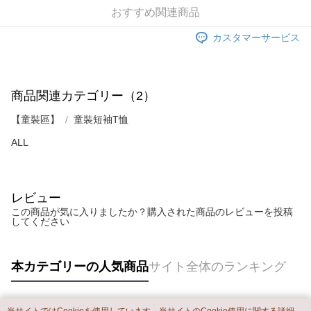
とに計算されます。AFTEEで注文すると、商品を受け取るまで支払い期限
配送毎にNT$60、NT$899以上で送料無料
おすすめ関連商品
【注意事項】
を延長できますが、商品を期限内に受け取れない場合があります（例：予
1. 本サービスは「台湾大哥大株式会社」（以下「当社」といいます）によ
約商品や商品到着日が比較的遅い商品）。そのため、商品到着の有無に関
カスタマーサービス
宅配
って提供され、ユーザーが取引時に本サービスを通じて商品やサービスを
わらず、AFTEEで指定された期限内にお支払いください。
購入できるようにし、店舗が売買／分割払い売買の債権を当社に譲渡した
配送毎にNT$65、NT$899以上で送料無料
後、契約に基づいて当社の請求書で帳款を支払うことになります。
二、支払い限度額
2. 「OP Pay Later」を利用する契約関係の目的から、店舗はあなたの個人
1.初回 AFTEEを ご利用の際に、認証結果及び当社の審査の結果に基づ
情報（名前、電話または住所を含む）を台湾大哥大に提供し、収集、処理
商品関連カテゴリー（2）
き、限度額が設定されます。
および利用するために、当社があなた本人と分割請求書に必要な情報の確
2.決済金額は最低NT$20です。
認、照合および修正を行います。
【童裝區】
3.現在、台湾の会員のみご利用いただけます。
童裝短袖T恤
3. 完全なユーザーサービス規約については、以下のリンクを参照してくだ
さい：
https://oppay.tw/userRule
ALL
三、利用規約「AFTEE代金後払い」（以下当サービスという）はネットプ
ロテクションズ（以下 AFTEE という）が提供し、AFTEEが代金を徴収し
ます。当サービスご利用の際に提供しなければならない個人情報（注文者
の氏名、電話番号、受取人の氏名、電話番号、受取人住所を含むがこれに
限らない）は、AFTEEに渡され当サービスで必要な範囲内で利用されま
レビュー
す。AFTEEの個人情報の収集、処理、利用について、詳細はAFTEE公式ホ
この商品が気に入りましたか？購入された商品のレビューを投稿
ームページの『個人情報の収集、処理及び利用に関する声明』をご参照く
してください
ださい（
https://aftee.tw/privacypolicy/
）。
AFTEEの初回ご利用の際に、審査を通過すれば、最高額がNT$10,000にな
本カテゴリーの人気商品
サイト全体のランキング
ります。支払い期限を過ぎた場合、その金額に基づいて年利20%の遅延滞
納金が加算されます。未成年の利用者は、事前に法定代理人または後見人
の同意を得ればAFTEEをご利用いただけます。