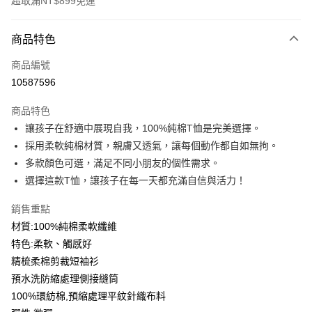
超取滿NT$899免運
付款方式
商品特色
信用卡一次付款
商品編號
信用卡分期付款
10587596
3 期 0 利率 每期
NT$99
21家銀行
商品特色
6 期 0 利率 每期
NT$49
21家銀行
合作金庫商業銀行
第一商業銀行
讓孩子在舒適中展現自我，100%純棉T恤是完美選擇。
華南商業銀行
彰化商業銀行
12 期 0 利率 每期
NT$24
21家銀行
合作金庫商業銀行
第一商業銀行
採用柔軟純棉材質，親膚又透氣，讓每個動作都自如無拘。
上海商業儲蓄銀行
台北富邦商業銀行
華南商業銀行
彰化商業銀行
合作金庫商業銀行
第一商業銀行
超商取貨付款
國泰世華商業銀行
兆豐國際商業銀行
多款顏色可選，滿足不同小朋友的個性需求。
上海商業儲蓄銀行
台北富邦商業銀行
華南商業銀行
彰化商業銀行
臺灣中小企業銀行
台中商業銀行
選擇這款T恤，讓孩子在每一天都充滿自信與活力！
國泰世華商業銀行
兆豐國際商業銀行
LINE Pay
上海商業儲蓄銀行
台北富邦商業銀行
匯豐（台灣）商業銀行
華泰商業銀行
臺灣中小企業銀行
台中商業銀行
國泰世華商業銀行
兆豐國際商業銀行
聯邦商業銀行
遠東國際商業銀行
銷售重點
匯豐（台灣）商業銀行
華泰商業銀行
Apple Pay
臺灣中小企業銀行
台中商業銀行
元大商業銀行
永豐商業銀行
材質:100%純棉柔軟纖維
聯邦商業銀行
遠東國際商業銀行
匯豐（台灣）商業銀行
華泰商業銀行
玉山商業銀行
星展（台灣）商業銀行
街口支付
元大商業銀行
永豐商業銀行
特色:柔軟、觸感好
聯邦商業銀行
遠東國際商業銀行
台新國際商業銀行
中國信託商業銀行
玉山商業銀行
星展（台灣）商業銀行
精梳柔棉剪裁短袖衫
元大商業銀行
永豐商業銀行
台灣樂天信用卡公司
悠遊付
台新國際商業銀行
中國信託商業銀行
玉山商業銀行
星展（台灣）商業銀行
預水洗防縮處理側接縫筒
台灣樂天信用卡公司
台新國際商業銀行
中國信託商業銀行
Google Pay
100%環紡棉,預縮處理平紋針織布料
台灣樂天信用卡公司