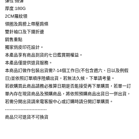
彈性:微彈
全盈+PAY
厚度:180G
大哥付你分期
2CM羅紋領
相關說明
領圈及肩膀上帶壓肩條
【大哥付你分期使用說明】
雙針袖口及下擺折邊
AFTEE先享後付
1.本服務由台灣大哥大提供，台灣大哥大用戶可立即使用無須另外申請。
銷售重點
2.付款方式選擇「大哥付你分期」，訂單成立後會自動跳轉到大哥付的交易
相關說明
流程，驗證手機門號後，選擇欲分期的期數、繳款截止日，確認付款後即完
獨家俏皮印花設計。
【關於「AFTEE先享後付」】
成交易。
ATM付款
AFTEE先享後付是「在收到商品之後才付款」的支付方式。 讓您購物簡單
本產品享有商品到貨的七日鑑賞期權益。
3.實際核准額度、可分期數及費用金額請依後續交易確認頁面所載為準。
便利好安心！
4.訂單成立30分鐘內，如未前往確認交易或遇審核未通過，訂單將自動取
本產品僅提供退貨服務。
１．簡單：不需註冊會員、不需綁卡、不需儲值。
運送方式
消。如遇「轉專審核」未通過狀況，表示未達大哥付你分期系統評分，恕無
２．便利：只要手機號碼，簡訊認證，即可結帳。
本商品訂做作包裝出貨需7-14個工作日(不包含週六、日以及例假
法說明評估內容。
３．安心：先確認商品／服務後，再付款。
全家付款取貨
日)並依照訂單順序陸續出貨，若無法久候，下單請考量。
【繳款方式說明】
1.分期款項不併入電信帳單，「大哥付你分期」於每月結算日後寄送繳費提
每筆NT$65，滿NT$899(含以上)免運費
若欲購買此商品請務必推算日期是否能接受再下單購買，若單一訂
【「AFTEE先享後付」結帳流程】
醒簡訊。
１．於結帳方式選擇「AFTEE先享後付」後，將跳轉至「AFTEE先享後付」
單內存在現貨商品及預購商品，將依照預購商品出貨日一併出貨，
2.透過簡訊連結打開帳單後，可選擇「超商條碼／台灣大直營門市／銀行轉
付款後全家取貨
結帳頁面，進行簡訊認證並確認金額後，即可完成結帳。
帳／街口支付／iPASS MONEY」等通路繳費。
若需分開出貨請來電客服中心或訂購時請分開訂單購買。
２．訂單成立數日內，您將收到繳費通知簡訊。
每筆NT$60，滿NT$899(含以上)免運費
---------------------------
３．收到繳費通知簡訊後14天內，點擊此簡訊中的連結，可透過四大超商／
【注意事項】
ATM／網路銀行／等多元方式進行付款，方視為交易完成。
商品只可退貨不可換貨
7-11付款取貨
1.本服務係由「台灣大哥大股份有限公司」（以下簡稱本公司）所提供，讓
※ 請注意：結帳手續完成當下不需立刻繳費，但若您需要取消訂單，請聯絡
用戶於交易時，得透過本服務購買商品或服務，並由商店將買賣／分期付款
每筆NT$65，滿NT$899(含以上)免運費
購買商品的店家。未經商家同意取消之訂單仍視為有效，需透過AFTEE先享
買賣價金債權讓與本公司後，依約使用本公司帳單繳交帳款。
後付繳納相關費用。
2.基於同意付款使用「大哥付你分期」之契約關係目的，商店將以您的個人
付款後7-11取貨
※ 交易是否成功請以「AFTEE先享後付 」之結帳頁面顯示為準，若有關於