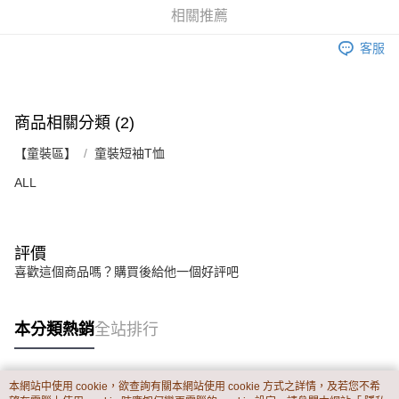
資料（包含姓名、電話或地址）提供予台灣大哥大進項蒐集、處理及利用，
是否繳費成功／繳費後需取消欲退款等相關疑問，請聯繫「AFTEE先享後付
相關推薦
每筆NT$60，滿NT$899(含以上)免運費
由本公司與您本人進行分期帳單所需資料之確認、核對及更正。
客戶支援中心」
https://netprotections.freshdesk.com/support/home
3.完整用戶服務條款，請詳閱以下連結：
https://oppay.tw/userRule
客服
宅配
【注意事項】
１．透過由恩沛科技股份有限公司提供之「AFTEE先享後付」服務完成之交
每筆NT$65，滿NT$899(含以上)免運費
易，需依本服務之必要範圍內提供個人資料，並將交易相關給付款項請求債
權轉讓予恩沛科技股份有限公司。
商品相關分類 (2)
２．關於個人資料處理事宜，請瀏覽以下網址：
https://aftee.tw/terms/#terms3
【童裝區】
童裝短袖T恤
３．未成年的使用者請事先徵得法定代理人或監護人之同意方可使用
「AFTEE先享後付」，若未經同意申辦者引起之損失，本公司不負相關責
ALL
任。
４．使用「AFTEE先享後付」時，將依據個別帳號之用戶狀況，依本公司即
時審查核予不同之上限額度；若仍有額度不足之情形，本公司將視審查結果
請求用戶進行身份認證。
５．嚴禁一人註冊多個帳號或使用他人資訊註冊。若發現惡意使用之情形，
評價
恩沛科技股份有限公司將有權停止該用戶之使用額度並採取法律行動。
喜歡這個商品嗎？購買後給他一個好評吧
本分類熱銷
全站排行
本網站中使用 cookie，欲查詢有關本網站使用 cookie 方式之詳情，及若您不希
熱門標籤