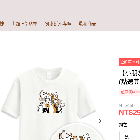
榜
主題IP部落格
優惠折扣專區
最新商品
全館滿 NT$
【小朋
(點選
超取满NT$
NT$450
NT$2
顏色
黑