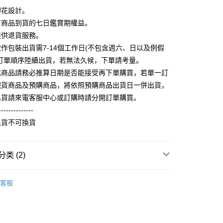
你分期使用说明】
享后付
印花設計。
务由台湾大哥大提供，电信用户可立即使用无须另外申请。（限个
门号，不开放公司户及预付卡使用）
有商品到貨的七日鑑賞期權益。
方式选择 “大哥付你分期”，订单成立后会自动跳转到大哥付的交易
FTEE先享後付
提供退貨服務。
证手机门号后，选择欲分期的期数、缴款截止日，确认付款后即
款方式選擇AFTEE先享後付，將跳出AFTEE先享後付手機驗證視
。
作包裝出貨需7-14個工作日(不包含週六、日以及例假
核准额度、可分期数及费用金额请依后续交易确认页面所载为准。
簡訊驗證之後，即可完成結帳手續。
照訂單順序陸續出貨，若無法久候，下單請考量。
成立30分钟内，如未前往确认交易或遇审核未通过，订单将自动取
確認後不需事先繳費，商品會配送至您的指定地址。
此商品請務必推算日期是否能接受再下單購買，若單一訂
“转专审核”未通过状况，表示未达系统评分，恕无法说明评估内
完成後，您的手機會收到一封繳費通知簡訊，APP會員則會收到
現貨商品及預購商品，將依照預購商品出貨日一併出貨，
APP推播通知。
取貨
式说明】
商品當下無需繳費，確認無誤後，請再利用繳費通知簡訊或AFTEE
出貨請來電客服中心或訂購時請分開訂單購買。
款项不并入电信账单，“大哥付你分期”于每月结算日后寄送缴费提醒
5，满NT$899(含以上)免运费
大便利商店‧ATM/網銀等方式進行付款。
--------------
短信链接打开账单后，可选择 “超商条码／台湾大直营门市／银行转
家取貨
限為 14 天。唯有下載 AFTEE App 成為 AFTEE 會員者方能
退貨不可換貨
／iPASS MONEY”等通路缴费。
45 天內付款之服務。
0，满NT$899(含以上)免运费
项】
為商家向您請款的時間，再加上使用AFTEE可延長的天數所計
取貨
类 (2)
务系由 “台湾大哥大股份有限公司”所提供，让用户于交易时，得通
AFTEE下訂可以延長您收到商品前的繳費天數，但無法保證一
购买商品或服务，并由商店将买卖／分期付款买卖价金债权让与
限內收到商品(例如:預購商品或預計到貨時間較長者)。因此無論
5，满NT$899(含以上)免运费
，依约使用本公司账单缴交账款。
】
童裝短袖T恤
否，仍需要請您在AFTEE規定的時間內完成繳費。
同意付款使用 “大哥付你分期”之契约关系目的，商店将以您的个人
客服
1取貨
含姓名、电话或地址）提供予台湾大哥大进项收集、处理及利
限制
0，满NT$899(含以上)免运费
湾大哥大与本人进行分期账单所需资料之确认、核对及更正。
使用 AFTEE 時，將依認證結果及本公司審查結果，核予每個人不同
用户服务条款，请详阅以下链接：
https://oppay.tw/userRule
度
額須大於NT$30