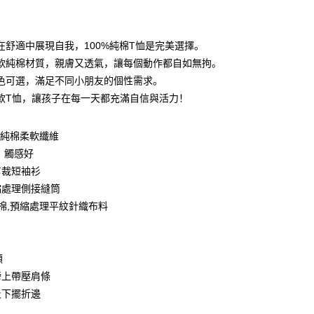
期付款
利率，每期
NT$99
21家银行
在舒適中展現自我，100%純棉T恤是完美選擇。
利率，每期
NT$49
21家银行
库商业银行
第一商业银行
軟純棉材質，親膚又透氣，讓每個動作都自如無拘。
业银行
彰化商业银行
0利率，每期
NT$24
21家银行
色可選，滿足不同小朋友的個性需求。
库商业银行
第一商业银行
业储蓄银行
台北富邦商业银行
业银行
彰化商业银行
款T恤，讓孩子在每一天都充滿自信與活力！
库商业银行
第一商业银行
付款
华商业银行
兆丰国际商业银行
业储蓄银行
台北富邦商业银行
业银行
彰化商业银行
小企业银行
台中商业银行
华商业银行
兆丰国际商业银行
业储蓄银行
台北富邦商业银行
台湾）商业银行
华泰商业银行
0%純棉柔軟纖維
小企业银行
台中商业银行
华商业银行
兆丰国际商业银行
业银行
远东国际商业银行
、觸感好
台湾）商业银行
华泰商业银行
小企业银行
台中商业银行
业银行
永丰商业银行
业银行
远东国际商业银行
剪裁短袖衫
台湾）商业银行
华泰商业银行
业银行
星展（台湾）商业银行
业银行
永丰商业银行
縮處理側接縫筒
业银行
远东国际商业银行
际商业银行
中国信托商业银行
业银行
星展（台湾）商业银行
业银行
永丰商业银行
紡棉,預縮處理平紋針織布料
天信用卡公司
际商业银行
中国信托商业银行
业银行
星展（台湾）商业银行
天信用卡公司
际商业银行
中国信托商业银行
y
天信用卡公司
領
膀上帶壓肩條
分期
及下擺折邊