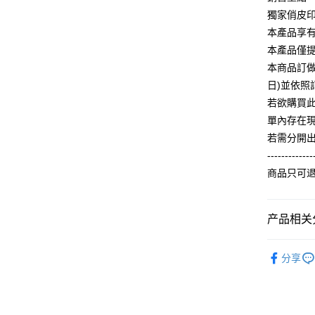
【大哥付
AFTEE先
獨家俏皮
1. 本服
人月租型
相关说明
本產品享
2. 付款
一、關於 A
本產品僅
ATM付款
流程，验
1. 於付
完成交易
本商品訂做
窗。
3. 实际
2. 進行
日)並依
4. 订单
3. 訂單
运送方式
若欲購買
消。如遇 
4. 下訂
容。
單內存在
AFTEE 
全家付款
【缴款方
5. 收到
若需分開
1. 分期
每笔NT$6
APP於四
-------------
短信。
2. 通过
付款後全
請留意繳費期
商品只可
账／街口支付
享有最長 
每笔NT$6
【注意事
繳費期限，
7-11付款
产品相关分
1. 本服
算出。使用
过本服务
定能夠在期
每笔NT$6
本公司后
【童裝區
收到商品與
2. 基于
分享
付款後7-1
ALL
资料（包
二、付款
每笔NT$6
用，由台
1. 初次
3. 完整
之上限額
宅配
2. 結帳金