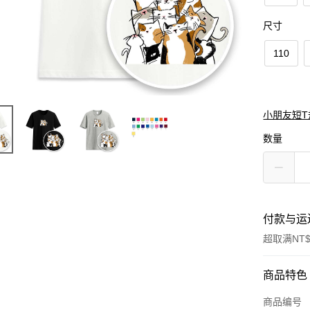
尺寸
110
小朋友短T
数量
付款与运
超取满NT$
付款方式
商品特色
信用卡一
商品编号