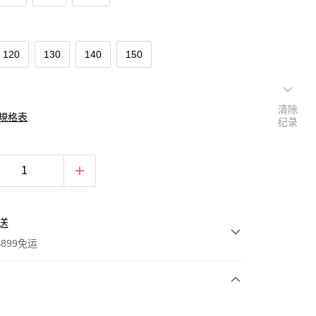
120
130
140
150
清除
規格表
纪录
送
899免运
次付款