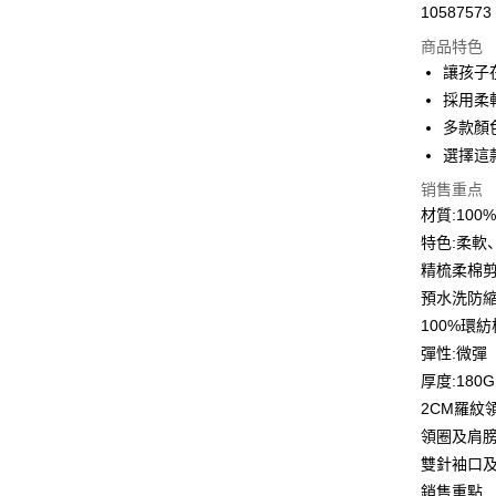
10587573
信用卡分
商品特色
3期 0
讓孩子
6期 0
合作金
採用柔
华南商
12期 
多款顏
合作金
上海商
华南商
選擇這
合作金
超商取货
国泰世
上海商
华南商
销售重点
台湾中
国泰世
LINE Pay
上海商
汇丰（
材質:10
台湾中
国泰世
联邦商
特色:柔軟
汇丰（
Apple Pay
台湾中
元大商
联邦商
精梳柔棉
汇丰（
玉山商
街口支付
元大商
預水洗防
联邦商
台新国
玉山商
元大商
100%環
台湾乐
悠遊付
台新国
玉山商
彈性:微彈
台湾乐
台新国
Google Pa
厚度:180G
台湾乐
2CM羅紋
Plus PAY
領圈及肩
大哥付你
雙針袖口
相关说明
銷售重點