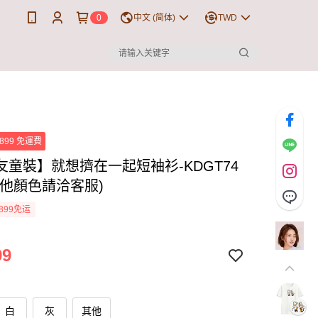
0
中文 (简体)
TWD
899 免運費
友童裝】就想擠在一起短袖衫-KDGT74
其他顏色請洽客服)
899免运
99
白
灰
其他