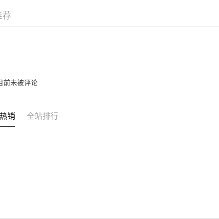
3. 目前
每笔NT$6
推荐
三、聲明
「AFTE
)所提供，
(包含但不
予 AFT
集、處理、
明』（
http
目前未被评论
若款項超過
未成年的
AFTEE。
热销
全站排行
若您對於
聯繫恩沛
同必要之購
人資料，