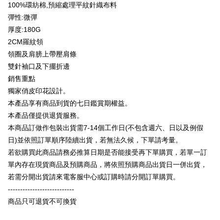
Taiwan Business Bank
Taichung Commercial
Union Bank of Taiwan
Far Eastern International
100%環紡棉,預縮處理平紋針織布料
Bank Komersial E.SUN
DBS Bank
Bank
Google Pay
Bank
彈性:微彈
Bank Antarabangsa Taishin
Bank CTBC
HSBC Bank (Taiwan)
Hwatai Bank
Yuanta Commercial Bank
Bank SinoPac
Syarikat Kad Kredit Rakuten
厚度:180G
Plus PAY
Limited
Bank Komersial E.SUN
DBS Bank
Taiwan
2CM羅紋領
Union Bank of Taiwan
Far Eastern International
Bank Antarabangsa
Bank CTBC
OP Pay Later
Bank
Taishin
領圈及肩膀上帶壓肩條
Deskripsi
Yuanta Commercial Bank
Bank SinoPac
Syarikat Kad Kredit
雙針袖口及下擺折邊
[Terma Penggunaan untuk OP Pay Later]
Bank Komersial E.SUN
DBS Bank
Rakuten Taiwan
AFTEE
銷售重點
Bank Antarabangsa
Bank CTBC
Perkhidmatan ini disediakan oleh Taiwan Mobile dan tersedia untuk
Deskripsi
獨家俏皮印花設計。
Taishin
pengguna Taiwan Mobile tanpa memerlukan permohonan tambahan.
Pertama, Mengenai Perkhidmatan AFTEE Beli Sekarang Bayar Kemudian
本產品享有商品到貨的七日鑑賞期權益。
Syarikat Kad Kredit
Pemindahan ATM
1. Dengan memilih AFTEE sebagai kaedah pembayaran, mesej
Rakuten Taiwan
本產品僅提供退貨服務。
Jika anda memilih OP Pay Later sebagai kaedah pembayaran, sistem
pengesahan AFTEE akan muncul.
akan mengarahkan anda secara automatik ke proses transaksi OP Pay
本商品訂做作包裝出貨需7-14個工作日(不包含週六、日以及例假
2. Anda boleh meneruskan pembayaran selepas pengesahan SMS.
Pilihan Penghantaran
Later selepas pesanan dibuat. Anda perlu mengesahkan nombor telefon
3. Tiada bayaran diperlukan apabila pesanan disahkan. Produk akan
日)並依照訂單順序陸續出貨，若無法久候，下單請考量。
mudah alih anda, memilih bilangan ansuran, dan menetapkan tarikh
dihantar ke alamat yang ditetapkan.
全家付款取貨
akhir pembayaran. Transaksi akan dianggap selesai setelah pembayaran
若欲購買此商品請務必推算日期是否能接受再下單購買，若單一訂
4. Setelah pesanan disahkan, anda akan menerima SMS pembayaran
disahkan.
NT$65/pesanan | Penghantaran percuma untuk pesanan
manakala ahli aplikasi akan menerima pemberitahuan tolak aplikasi
單內存在現貨商品及預購商品，將依照預購商品出貨日一併出貨，
NT$899 atau lebih
AFTEE.
若需分開出貨請來電客服中心或訂購時請分開訂單購買。
Had kredit yang diluluskan, tempoh ansuran yang tersedia, dan yuran
5. Tiada bayaran diperlukan apabila anda menerima produk. Sila buat
yang dikenakan adalah tertakluk kepada maklumat yang dinyatakan
---------------------------
pembayaran di empat kedai serbaneka utama, ATM atau perbankan
付款後全家取貨
pada halaman pengesahan transaksi seterusnya.
dalam talian dengan SMS pembayaran atau pemberitahuan tolak aplikasi
商品只可退貨不可換貨
NT$60/pesanan | Penghantaran percuma untuk pesanan
AFTEE.
Jika transaksi tidak disahkan dalam masa 30 minit selepas pesanan
NT$899 atau lebih