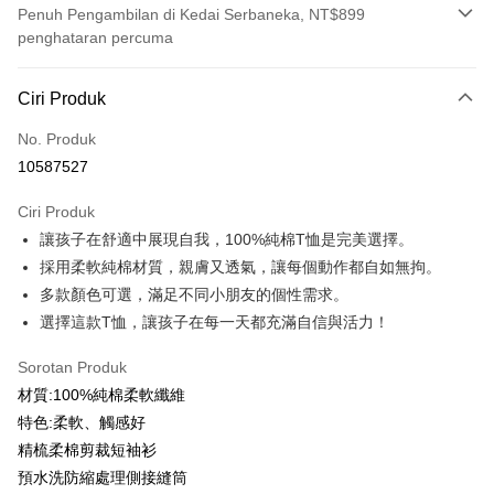
Penuh Pengambilan di Kedai Serbaneka, NT$899
penghataran percuma
Kaedah Pembayaran
Ciri Produk
Kad Kredit (Bayaran Penuh)
No. Produk
Ansuran Kad Kredit
10587527
3 ansuran pada kadar faedah 0,
NT$99
setiap ansuran
Ciri Produk
21 Bank
6 ansuran pada kadar faedah 0,
NT$49
setiap
Taiwan Cooperative Bank
Bank Komersial Pertama
讓孩子在舒適中展現自我，100%純棉T恤是完美選擇。
Hua Nan Commercial
Chang Hwa Commercial
ansuran
21 Bank
Bank
Bank
採用柔軟純棉材質，親膚又透氣，讓每個動作都自如無拘。
12 ansuran pada kadar faedah 0,
NT$24
setiap ansuran
Taiwan Cooperative Bank
Bank Komersial Pertama
The Shanghai
Bank Komersial Taipei
多款顏色可選，滿足不同小朋友的個性需求。
Hua Nan Commercial Bank
Chang Hwa Commercial Bank
21 Bank
Taiwan Cooperative Bank
Bank Komersial Pertama
Commercial & Savings
Fubon
Pengambilan di Kedai Serbaneka
選擇這款T恤，讓孩子在每一天都充滿自信與活力！
The Shanghai Commercial &
Bank Komersial Taipei Fubon
Hua Nan Commercial
Chang Hwa Commercial
Bank
Savings Bank
LINE Pay
Bank
Bank
Bank Cathay United
Mega International
Sorotan Produk
Bank Cathay United
Mega International Commercial
The Shanghai
Bank Komersial Taipei
Commercial Bank
材質:100%純棉柔軟纖維
Bank
Apple Pay
Commercial & Savings
Fubon
Taiwan Business Bank
Taichung Commercial
Taiwan Business Bank
Taichung Commercial Bank
特色:柔軟、觸感好
Bank
Bank
JKOPAY
HSBC Bank (Taiwan) Limited
Hwatai Bank
精梳柔棉剪裁短袖衫
Bank Cathay United
Mega International
HSBC Bank (Taiwan)
Hwatai Bank
Union Bank of Taiwan
Far Eastern International Bank
Commercial Bank
Limited
預水洗防縮處理側接縫筒
Easy Wallet
Yuanta Commercial Bank
Bank SinoPac