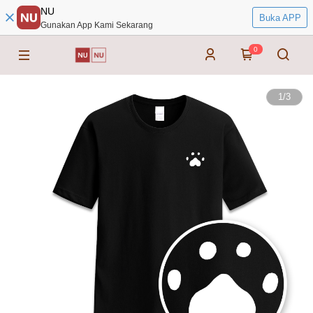
NU
Buka APP
Gunakan App Kami Sekarang
0
1
/
3