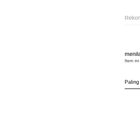
Reko
menila
Item ini
Paling