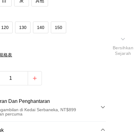
白
灰
其他
120
130
140
150
Bersihkan
Sejarah
規格表
ran Dan Penghantaran
gambilan di Kedai Serbaneka, NT$899
an percuma
Pembayaran
uk