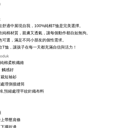
t (Bayaran Penuh)
k
ad Kredit
k
ran pada kadar faedah 0,
NT$99
setiap ansuran
在舒適中展現自我，100%純棉T恤是完美選擇。
21 Bank
ran pada kadar faedah 0,
NT$49
setiap
an Cooperative Bank
Bank Komersial Pertama
軟純棉材質，親膚又透氣，讓每個動作都自如無拘。
Nan Commercial
Chang Hwa Commercial
n
21 Bank
色可選，滿足不同小朋友的個性需求。
k
Bank
uran pada kadar faedah 0,
NT$24
setiap ansuran
Cooperative Bank
Bank Komersial Pertama
款T恤，讓孩子在每一天都充滿自信與活力！
Shanghai
Bank Komersial Taipei
n Commercial Bank
Chang Hwa Commercial Bank
21 Bank
an Cooperative Bank
Bank Komersial Pertama
ercial & Savings
Fubon
an di Kedai Serbaneka
roduk
anghai Commercial &
Bank Komersial Taipei Fubon
Nan Commercial
Chang Hwa Commercial
k
0%純棉柔軟纖維
s Bank
k
Bank
 Cathay United
Mega International
、觸感好
thay United
Mega International Commercial
Shanghai
Bank Komersial Taipei
Commercial Bank
Bank
剪裁短袖衫
ercial & Savings
Fubon
an Business Bank
Taichung Commercial
Business Bank
Taichung Commercial Bank
縮處理側接縫筒
k
Bank
nk (Taiwan) Limited
Hwatai Bank
 Cathay United
Mega International
 Bank (Taiwan)
Hwatai Bank
紡棉,預縮處理平紋針織布料
ank of Taiwan
Far Eastern International Bank
Commercial Bank
ted
t
 Commercial Bank
Bank SinoPac
an Business Bank
Taichung Commercial
n Bank of Taiwan
Far Eastern International
omersial E.SUN
DBS Bank
Bank
y
Bank
tarabangsa Taishin
Bank CTBC
領
 Bank (Taiwan)
Hwatai Bank
ta Commercial Bank
Bank SinoPac
t Kad Kredit Rakuten
膀上帶壓肩條
ted
 Komersial E.SUN
DBS Bank
n Bank of Taiwan
Far Eastern International
及下擺折邊
 Antarabangsa
Bank CTBC