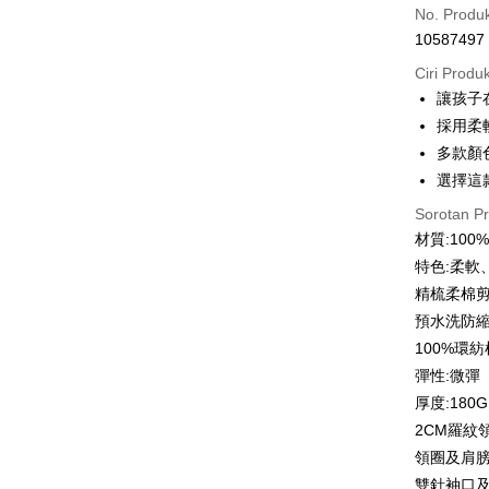
Kad Kredi
No. Produ
10587497
Ansuran K
Ciri Produ
3 ansu
讓孩子
6 ansu
Taiw
採用柔
Hua 
ansura
多款顏
Ban
12 ans
Taiwan 
選擇這
The 
Hua Na
Taiw
Comm
Pengambil
Sorotan P
The Sh
Hua 
Ban
材質:10
Saving
LINE Pay
Ban
Bank
特色:柔軟
Bank Ca
The 
精梳柔棉
Apple Pay
Comm
Taiw
Taiwan 
預水洗防
Ban
JKOPAY
HSBC Ba
Bank
HSBC
100%環
Union B
Limi
Easy Walle
彈性:微彈
Yuanta
Taiw
Unio
厚度:180G
Bank K
Google Pa
Bank An
2CM羅紋
HSBC
Yuan
Syarika
Plus PAY
領圈及肩
Limi
Bank
Taiwan
Unio
雙針袖口
Bank