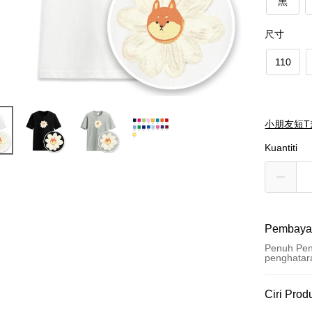
黑
尺寸
110
小朋友短T
Kuantiti
Pembaya
Penuh Pen
penghatar
Kaedah 
Ciri Prod