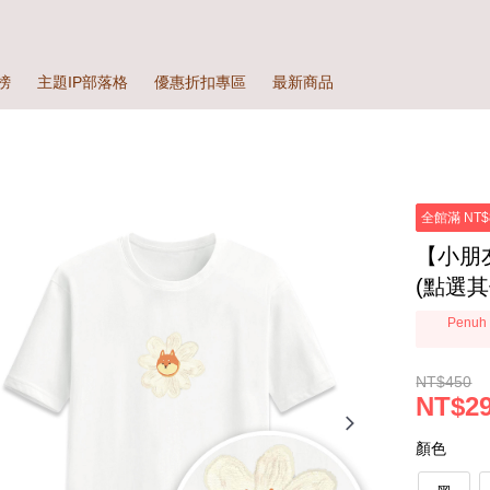
榜
主題IP部落格
優惠折扣專區
最新商品
全館滿 NT$
【小朋
(點選
Penuh 
NT$450
NT$2
顏色