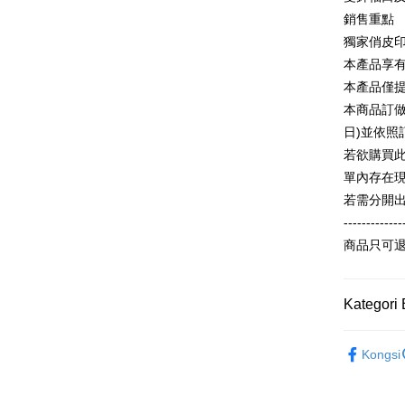
OP Pay La
Tais
銷售重點
Deskripsi
Yuan
Syari
獨家俏皮
[Terma Pe
Bank
Raku
AFTEE
本產品享
Bank
Perkhidmat
Deskripsi
本產品僅
Tais
pengguna 
Pertama, 
本商品訂做
Syari
Pemindah
Kemudian
Jika anda 
Raku
1. Dengan
日)並依
akan menga
pengesaha
若欲購買
Later sele
2. Anda b
Pilihan 
mudah alih
單內存在
3. Tiada b
akhir pemb
dihantar k
全家付款
若需分開
pembayara
4. Setela
-------------
NT$65/pes
manakala a
Had kredit
商品只可
AFTEE.
NT$899 at
yang diken
5. Tiada b
pada hala
pembayara
付款後全
dalam tal
Kategori 
NT$60/pes
Jika trans
aplikasi A
dibuat, at
NT$899 at
【童裝區
akan dibat
Sila ambil
Kongsi
peringkat 
bagaimanap
7-11付款
ALL
tidak dipe
dan mendaf
NT$65/pes
pembayara
[Arahan P