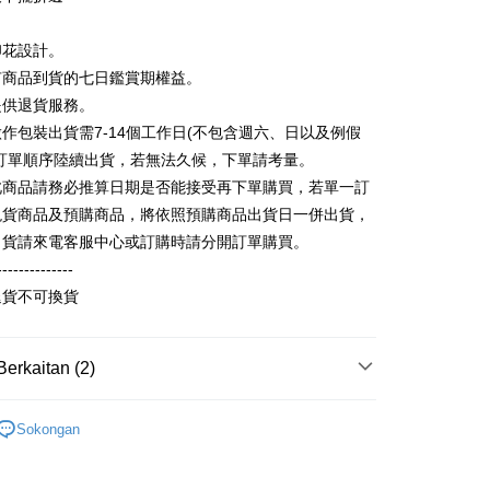
ter
Bank
hin
ta Commercial Bank
Bank SinoPac
kat Kad Kredit
印花設計。
nggunaan untuk OP Pay Later]
 Komersial E.SUN
DBS Bank
ten Taiwan
有商品到貨的七日鑑賞期權益。
 Antarabangsa
Bank CTBC
an ini disediakan oleh Taiwan Mobile dan tersedia untuk
提供退貨服務。
hin
Taiwan Mobile tanpa memerlukan permohonan tambahan.
Mengenai Perkhidmatan AFTEE Beli Sekarang Bayar
作包裝出貨需7-14個工作日(不包含週六、日以及例假
kat Kad Kredit
an ATM
memilih OP Pay Later sebagai kaedah pembayaran, sistem
ten Taiwan
 memilih AFTEE sebagai kaedah pembayaran, mesej
照訂單順序陸續出貨，若無法久候，下單請考量。
rahkan anda secara automatik ke proses transaksi OP Pay
n AFTEE akan muncul.
此商品請務必推算日期是否能接受再下單購買，若單一訂
pas pesanan dibuat. Anda perlu mengesahkan nombor telefon
oleh meneruskan pembayaran selepas pengesahan SMS.
Penghantaran
 anda, memilih bilangan ansuran, dan menetapkan tarikh
現貨商品及預購商品，將依照預購商品出貨日一併出貨，
ayaran diperlukan apabila pesanan disahkan. Produk akan
ayaran. Transaksi akan dianggap selesai setelah
e alamat yang ditetapkan.
取貨
出貨請來電客服中心或訂購時請分開訂單購買。
n disahkan.
h pesanan disahkan, anda akan menerima SMS pembayaran
--------------
anan | Penghantaran percuma untuk pesanan
hli aplikasi akan menerima pemberitahuan tolak aplikasi
 yang diluluskan, tempoh ansuran yang tersedia, dan yuran
退貨不可換貨
au lebih
akan adalah tertakluk kepada maklumat yang dinyatakan
ayaran diperlukan apabila anda menerima produk. Sila buat
man pengesahan transaksi seterusnya.
n di empat kedai serbaneka utama, ATM atau perbankan
家取貨
ian dengan SMS pembayaran atau pemberitahuan tolak
Berkaitan (2)
anan | Penghantaran percuma untuk pesanan
aksi tidak disahkan dalam masa 30 minit selepas pesanan
FTEE.
au jika permohonan gagal dalam proses semakan, pesanan
au lebih
】
alkan secara automatik. Jika permohonan gagal pada
童裝短袖T恤
 perhatian bahawa tempoh pembayaran adalah 14 hari. Walau
Sokongan
"semakan manual", ini bermakna kriteria pemarkahan sistem
un, bagi mereka yang telah memuat turun Aplikasi AFTEE
取貨
nuhi; butiran penilaian khusus tidak akan didedahkan.
tar sebagai ahli AFTEE boleh menikmati tempoh
anan | Penghantaran percuma untuk pesanan
n sehingga 45 hari.
embayaran]