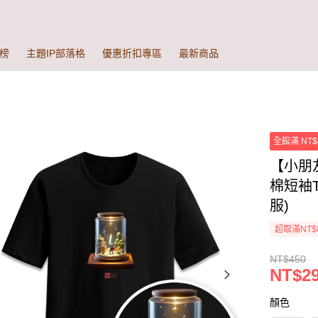
榜
主題IP部落格
優惠折扣專區
最新商品
全館滿 NT$
【小朋
棉短袖T
服)
超取滿NT$
NT$450
NT$2
顏色