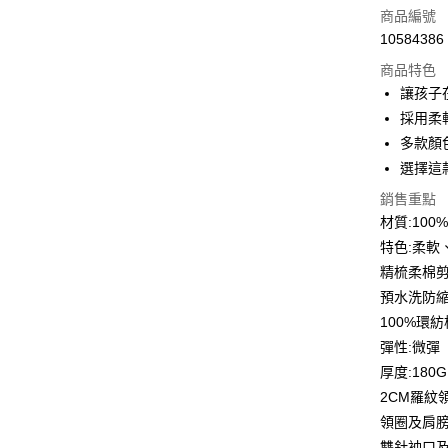
信用卡一
商品編號
10584386
信用卡分
商品特色
3 期 
讓孩子
6 期 
合作金
採用柔
華南商
12 期
多款顏
合作金
上海商
華南商
選擇這
合作金
超商取貨
國泰世
上海商
華南商
銷售重點
臺灣中
國泰世
LINE Pay
上海商
匯豐（
材質:10
臺灣中
國泰世
聯邦商
特色:柔軟
匯豐（
Apple Pay
臺灣中
元大商
聯邦商
精梳柔棉
匯豐（
玉山商
街口支付
元大商
預水洗防
聯邦商
台新國
玉山商
元大商
100%環
台灣樂
悠遊付
台新國
玉山商
彈性:微彈
台灣樂
台新國
Google Pa
厚度:180G
台灣樂
2CM羅紋
全盈+PAY
領圈及肩
大哥付你
雙針袖口