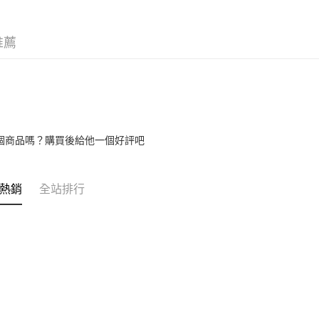
【注意事
宅配
１．透過由
交易，需
每筆NT$6
求債權轉
推薦
２．關於
https://aft
３．未成
「AFTE
任。
４．使用「
即時審查
個商品嗎？購買後給他一個好評吧
結果請求
５．嚴禁
形，恩沛
動。
熱銷
全站排行