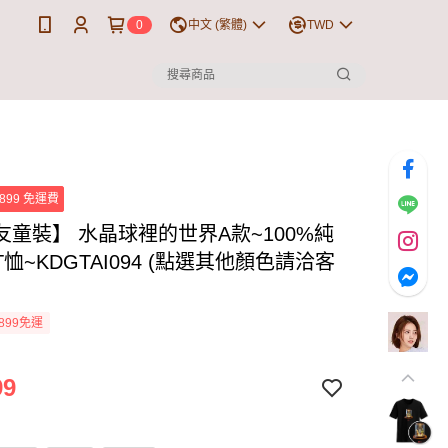
0
中文 (繁體)
TWD
899 免運費
友童裝】 水晶球裡的世界A款~100%純
恤~KDGTAI094 (點選其他顏色請洽客
899免運
99