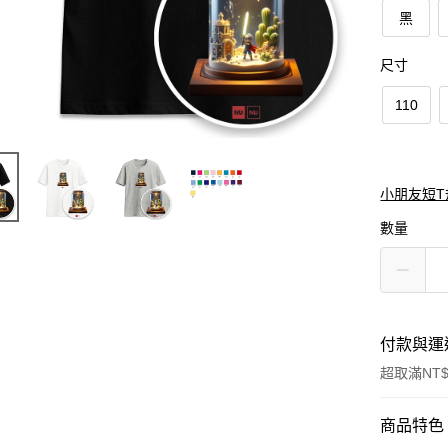
黑
尺寸
110
小朋友短T
數量
付款與運
超取滿NT$
付款方式
商品特色