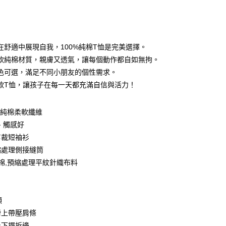
次付款
期付款
0 利率 每期
NT$99
21家銀行
在舒適中展現自我，100%純棉T恤是完美選擇。
0 利率 每期
NT$49
21家銀行
庫商業銀行
第一商業銀行
軟純棉材質，親膚又透氣，讓每個動作都自如無拘。
業銀行
彰化商業銀行
 0 利率 每期
NT$24
21家銀行
色可選，滿足不同小朋友的個性需求。
庫商業銀行
第一商業銀行
業儲蓄銀行
台北富邦商業銀行
業銀行
彰化商業銀行
款T恤，讓孩子在每一天都充滿自信與活力！
庫商業銀行
第一商業銀行
付款
華商業銀行
兆豐國際商業銀行
業儲蓄銀行
台北富邦商業銀行
業銀行
彰化商業銀行
小企業銀行
台中商業銀行
華商業銀行
兆豐國際商業銀行
業儲蓄銀行
台北富邦商業銀行
台灣）商業銀行
華泰商業銀行
0%純棉柔軟纖維
小企業銀行
台中商業銀行
華商業銀行
兆豐國際商業銀行
業銀行
遠東國際商業銀行
、觸感好
台灣）商業銀行
華泰商業銀行
小企業銀行
台中商業銀行
業銀行
永豐商業銀行
業銀行
遠東國際商業銀行
剪裁短袖衫
台灣）商業銀行
華泰商業銀行
業銀行
星展（台灣）商業銀行
業銀行
永豐商業銀行
縮處理側接縫筒
業銀行
遠東國際商業銀行
際商業銀行
中國信託商業銀行
業銀行
星展（台灣）商業銀行
業銀行
永豐商業銀行
紡棉,預縮處理平紋針織布料
天信用卡公司
際商業銀行
中國信託商業銀行
業銀行
星展（台灣）商業銀行
天信用卡公司
際商業銀行
中國信託商業銀行
y
天信用卡公司
領
膀上帶壓肩條
分期
及下擺折邊