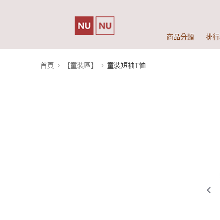
商品分類
排行
首頁
【童裝區】
童裝短袖T恤