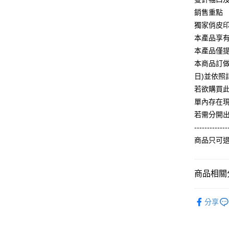
相關說明
銷售重點
【大哥付
AFTEE先
獨家俏皮
1.本服務
2.付款方
相關說明
本產品享
流程，驗
【關於「A
本產品僅
ATM付款
完成交易
AFTEE
3.實際核
本商品訂做
便利好安
4.訂單成
１．簡單
日)並依
消。如遇
２．便利
運送方式
若欲購買
無法說明
３．安心
【繳款方
單內存在
全家付款
1.分期款
【「AFT
若需分開
醒簡訊。
每筆NT$6
１．於結帳
-------------
2.透過簡
付」結帳
帳／街口支
付款後全
２．訂單
商品只可
３．收到繳
每筆NT$6
【注意事
／ATM／
1.本服務
※ 請注意
7-11付款
商品相關分
用戶於交
絡購買商品
款買賣價
先享後付
每筆NT$6
2.基於同
【童裝區
※ 交易是
資料（包
分享
是否繳費成
付款後7-1
ALL
用，由本
付客戶支
每筆NT$6
3.完整用