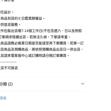
你分期使用說明】
享後付
印花設計。
由台灣大哥大提供，台灣大哥大用戶可立即使用無須另外申請。
式選擇「大哥付你分期」，訂單成立後會自動跳轉到大哥付的交易
有商品到貨的七日鑑賞期權益。
證手機門號後，選擇欲分期的期數、繳款截止日，確認付款後即
FTEE先享後付」】
提供退貨服務。
。
先享後付是「在收到商品之後才付款」的支付方式。 讓您購物簡單
准額度、可分期數及費用金額請依後續交易確認頁面所載為準。
作包裝出貨需7-14個工作日(不包含週六、日以及例假
心！
立30分鐘內，如未前往確認交易或遇審核未通過，訂單將自動取
：不需註冊會員、不需綁卡、不需儲值。
照訂單順序陸續出貨，若無法久候，下單請考量。
「轉專審核」未通過狀況，表示未達大哥付你分期系統評分，恕
：只要手機號碼，簡訊認證，即可結帳。
此商品請務必推算日期是否能接受再下單購買，若單一訂
評估內容。
：先確認商品／服務後，再付款。
式說明】
現貨商品及預購商品，將依照預購商品出貨日一併出貨，
取貨
項不併入電信帳單，「大哥付你分期」於每月結算日後寄送繳費提
EE先享後付」結帳流程】
出貨請來電客服中心或訂購時請分開訂單購買。
5，滿NT$899(含以上)免運費
方式選擇「AFTEE先享後付」後，將跳轉至「AFTEE先享後
--------------
訊連結打開帳單後，可選擇「超商條碼／台灣大直營門市／銀行轉
頁面，進行簡訊認證並確認金額後，即可完成結帳。
付／iPASS MONEY」等通路繳費。
家取貨
成立數日內，您將收到繳費通知簡訊。
退貨不可換貨
費通知簡訊後14天內，點擊此簡訊中的連結，可透過四大超商
0，滿NT$899(含以上)免運費
項】
網路銀行／等多元方式進行付款，方視為交易完成。
係由「台灣大哥大股份有限公司」（以下簡稱本公司）所提供，讓
：結帳手續完成當下不需立刻繳費，但若您需要取消訂單，請聯
取貨
類 (2)
易時，得透過本服務購買商品或服務，並由商店將買賣／分期付
的店家。未經商家同意取消之訂單仍視為有效，需透過AFTEE
金債權讓與本公司後，依約使用本公司帳單繳交帳款。
繳納相關費用。
5，滿NT$899(含以上)免運費
意付款使用「大哥付你分期」之契約關係目的，商店將以您的個人
】
童裝短袖T恤
否成功請以「AFTEE先享後付 」之結帳頁面顯示為準，若有關於
含姓名、電話或地址）提供予台灣大哥大進項蒐集、處理及利
客服
功／繳費後需取消欲退款等相關疑問，請聯繫「AFTEE先享後
1取貨
公司與您本人進行分期帳單所需資料之確認、核對及更正。
援中心」
https://netprotections.freshdesk.com/support/home
0，滿NT$899(含以上)免運費
戶服務條款，請詳閱以下連結：
https://oppay.tw/userRule