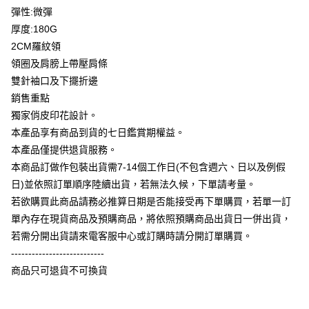
大哥付你分期
彈性:微彈
相關說明
厚度:180G
【大哥付你分期使用說明】
2CM羅紋領
AFTEE先享後付
1.本服務由台灣大哥大提供，台灣大哥大用戶可立即使用無須另外申請。
領圈及肩膀上帶壓肩條
2.付款方式選擇「大哥付你分期」，訂單成立後會自動跳轉到大哥付的交易
相關說明
流程，驗證手機門號後，選擇欲分期的期數、繳款截止日，確認付款後即完
雙針袖口及下擺折邊
【關於「AFTEE先享後付」】
成交易。
ATM付款
AFTEE先享後付是「在收到商品之後才付款」的支付方式。 讓您購物簡單
銷售重點
3.實際核准額度、可分期數及費用金額請依後續交易確認頁面所載為準。
便利好安心！
4.訂單成立30分鐘內，如未前往確認交易或遇審核未通過，訂單將自動取
獨家俏皮印花設計。
１．簡單：不需註冊會員、不需綁卡、不需儲值。
運送方式
消。如遇「轉專審核」未通過狀況，表示未達大哥付你分期系統評分，恕無
２．便利：只要手機號碼，簡訊認證，即可結帳。
本產品享有商品到貨的七日鑑賞期權益。
法說明評估內容。
３．安心：先確認商品／服務後，再付款。
全家付款取貨
本產品僅提供退貨服務。
【繳款方式說明】
1.分期款項不併入電信帳單，「大哥付你分期」於每月結算日後寄送繳費提
每筆NT$65，滿NT$899(含以上)免運費
本商品訂做作包裝出貨需7-14個工作日(不包含週六、日以及例假
【「AFTEE先享後付」結帳流程】
醒簡訊。
１．於結帳方式選擇「AFTEE先享後付」後，將跳轉至「AFTEE先享後付」
日)並依照訂單順序陸續出貨，若無法久候，下單請考量。
2.透過簡訊連結打開帳單後，可選擇「超商條碼／台灣大直營門市／銀行轉
付款後全家取貨
結帳頁面，進行簡訊認證並確認金額後，即可完成結帳。
帳／街口支付／iPASS MONEY」等通路繳費。
若欲購買此商品請務必推算日期是否能接受再下單購買，若單一訂
２．訂單成立數日內，您將收到繳費通知簡訊。
每筆NT$60，滿NT$899(含以上)免運費
單內存在現貨商品及預購商品，將依照預購商品出貨日一併出貨，
３．收到繳費通知簡訊後14天內，點擊此簡訊中的連結，可透過四大超商／
【注意事項】
ATM／網路銀行／等多元方式進行付款，方視為交易完成。
若需分開出貨請來電客服中心或訂購時請分開訂單購買。
7-11付款取貨
1.本服務係由「台灣大哥大股份有限公司」（以下簡稱本公司）所提供，讓
※ 請注意：結帳手續完成當下不需立刻繳費，但若您需要取消訂單，請聯絡
用戶於交易時，得透過本服務購買商品或服務，並由商店將買賣／分期付款
---------------------------
每筆NT$65，滿NT$899(含以上)免運費
購買商品的店家。未經商家同意取消之訂單仍視為有效，需透過AFTEE先享
買賣價金債權讓與本公司後，依約使用本公司帳單繳交帳款。
後付繳納相關費用。
商品只可退貨不可換貨
2.基於同意付款使用「大哥付你分期」之契約關係目的，商店將以您的個人
付款後7-11取貨
※ 交易是否成功請以「AFTEE先享後付 」之結帳頁面顯示為準，若有關於
資料（包含姓名、電話或地址）提供予台灣大哥大進項蒐集、處理及利用，
是否繳費成功／繳費後需取消欲退款等相關疑問，請聯繫「AFTEE先享後付
每筆NT$60，滿NT$899(含以上)免運費
由本公司與您本人進行分期帳單所需資料之確認、核對及更正。
客戶支援中心」
https://netprotections.freshdesk.com/support/home