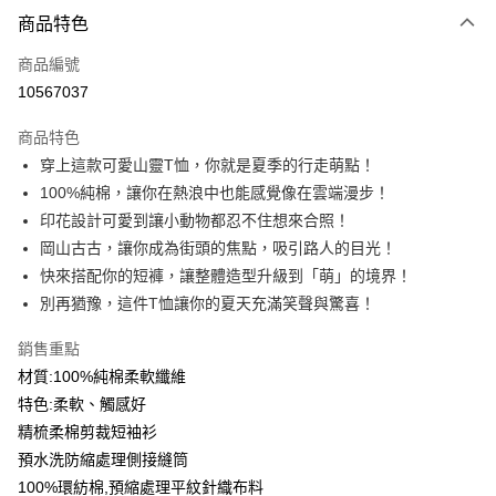
付款方式
商品特色
信用卡一次付款
商品編號
信用卡分期付款
10567037
3 期 0 利率 每期
NT$99
21家銀行
商品特色
6 期 0 利率 每期
NT$49
21家銀行
合作金庫商業銀行
第一商業銀行
穿上這款可愛山靈T恤，你就是夏季的行走萌點！
華南商業銀行
彰化商業銀行
12 期 0 利率 每期
NT$24
21家銀行
合作金庫商業銀行
第一商業銀行
100%純棉，讓你在熱浪中也能感覺像在雲端漫步！
上海商業儲蓄銀行
台北富邦商業銀行
華南商業銀行
彰化商業銀行
合作金庫商業銀行
第一商業銀行
超商取貨付款
國泰世華商業銀行
兆豐國際商業銀行
印花設計可愛到讓小動物都忍不住想來合照！
上海商業儲蓄銀行
台北富邦商業銀行
華南商業銀行
彰化商業銀行
臺灣中小企業銀行
台中商業銀行
岡山古古，讓你成為街頭的焦點，吸引路人的目光！
國泰世華商業銀行
兆豐國際商業銀行
LINE Pay
上海商業儲蓄銀行
台北富邦商業銀行
匯豐（台灣）商業銀行
華泰商業銀行
臺灣中小企業銀行
台中商業銀行
快來搭配你的短褲，讓整體造型升級到「萌」的境界！
國泰世華商業銀行
兆豐國際商業銀行
聯邦商業銀行
遠東國際商業銀行
匯豐（台灣）商業銀行
華泰商業銀行
Apple Pay
別再猶豫，這件T恤讓你的夏天充滿笑聲與驚喜！
臺灣中小企業銀行
台中商業銀行
元大商業銀行
永豐商業銀行
聯邦商業銀行
遠東國際商業銀行
匯豐（台灣）商業銀行
華泰商業銀行
玉山商業銀行
星展（台灣）商業銀行
街口支付
元大商業銀行
永豐商業銀行
銷售重點
聯邦商業銀行
遠東國際商業銀行
台新國際商業銀行
中國信託商業銀行
玉山商業銀行
星展（台灣）商業銀行
材質:100%純棉柔軟纖維
元大商業銀行
永豐商業銀行
台灣樂天信用卡公司
悠遊付
台新國際商業銀行
中國信託商業銀行
玉山商業銀行
星展（台灣）商業銀行
特色:柔軟、觸感好
台灣樂天信用卡公司
台新國際商業銀行
中國信託商業銀行
Google Pay
精梳柔棉剪裁短袖衫
台灣樂天信用卡公司
預水洗防縮處理側接縫筒
全盈+PAY
100%環紡棉,預縮處理平紋針織布料