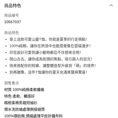
付款方式
商品特色
信用卡一次付款
商品编号
信用卡分期付款
10567037
3期 0利率，每期
NT$99
21家银行
商品特色
6期 0利率，每期
NT$49
21家银行
合作金库商业银行
第一商业银行
穿上這款可愛山靈T恤，你就是夏季的行走萌點！
华南商业银行
彰化商业银行
12期 0利率，每期
NT$24
21家银行
合作金库商业银行
第一商业银行
100%純棉，讓你在熱浪中也能感覺像在雲端漫步！
上海商业储蓄银行
台北富邦商业银行
华南商业银行
彰化商业银行
合作金库商业银行
第一商业银行
超商取货付款
国泰世华商业银行
兆丰国际商业银行
印花設計可愛到讓小動物都忍不住想來合照！
上海商业储蓄银行
台北富邦商业银行
华南商业银行
彰化商业银行
台湾中小企业银行
台中商业银行
岡山古古，讓你成為街頭的焦點，吸引路人的目光！
国泰世华商业银行
兆丰国际商业银行
LINE Pay
上海商业储蓄银行
台北富邦商业银行
汇丰（台湾）商业银行
华泰商业银行
台湾中小企业银行
台中商业银行
快來搭配你的短褲，讓整體造型升級到「萌」的境界！
国泰世华商业银行
兆丰国际商业银行
联邦商业银行
远东国际商业银行
汇丰（台湾）商业银行
华泰商业银行
Apple Pay
別再猶豫，這件T恤讓你的夏天充滿笑聲與驚喜！
台湾中小企业银行
台中商业银行
元大商业银行
永丰商业银行
联邦商业银行
远东国际商业银行
汇丰（台湾）商业银行
华泰商业银行
玉山商业银行
星展（台湾）商业银行
街口支付
元大商业银行
永丰商业银行
销售重点
联邦商业银行
远东国际商业银行
台新国际商业银行
中国信托商业银行
玉山商业银行
星展（台湾）商业银行
材質:100%純棉柔軟纖維
元大商业银行
永丰商业银行
台湾乐天信用卡公司
悠遊付
台新国际商业银行
中国信托商业银行
玉山商业银行
星展（台湾）商业银行
特色:柔軟、觸感好
台湾乐天信用卡公司
台新国际商业银行
中国信托商业银行
Google Pay
精梳柔棉剪裁短袖衫
台湾乐天信用卡公司
預水洗防縮處理側接縫筒
Plus PAY
100%環紡棉,預縮處理平紋針織布料