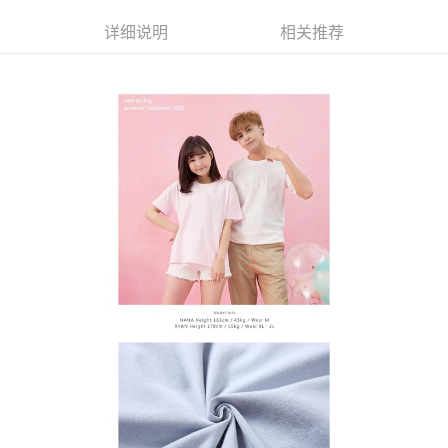
台湾大哥大与本人进行分期账单所需资料之确认、核对及更正。
1. 初次使用 AFTEE 時，將依認證結果及本公司審查結果，核予每個人不同
宅配
3. 完整用户服务条款，请详阅以下链接：
https://oppay.tw/userRule
之上限額度
详细说明
相关推荐
2. 結帳金額須大於NT$30
每笔NT$65，满NT$899(含以上)免运费
3. 目前僅支援台灣會員
三、聲明條款
「AFTEE先享後付」(下稱本服務)乃由恩沛科技股份有限公司(下稱 AFTEE )
所提供，並由 AFTEE 向您收取款項。因使用本服務所須提供之個人資料(包
含但不限於訂購人姓名、電話，收件人姓名、電話、收件地址)，將交付予
AFTEE 於本服務必要服務範圍內運用。關於 AFTEE 對於個人資料之蒐集、
處理、利用，詳參 AFTEE 官網之『個人資料蒐集、處理及利用告知聲明』
（
https://aftee.tw/privacypolicy/
）。
若款項超過繳費期限，將根據當次的金額加收年利率 16% 的逾期滯納金。
未成年的使用者，請事先徵得法定代理人或監護人之同意方可使用
AFTEE。
若您對於個人資料之處理、利用有任何疑問，或欲行使相關法律權利，請聯
繫恩沛科技股份有限公司。若您不同意我們將上開所示之個人資料，連同必
要之購買訂單資訊提供予 AFTEE ，或讓 AFTEE 蒐集處理利用您的個人資
料，請勿選用本服務。