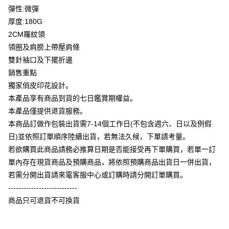
大哥付你分期
彈性:微彈
相关说明
厚度:180G
【大哥付你分期使用说明】
2CM羅紋領
AFTEE先享后付
1. 本服务由台湾大哥大提供，电信用户可立即使用无须另外申请。（限个人
領圈及肩膀上帶壓肩條
月租型门号，不开放公司户及预付卡使用）
相关说明
2. 付款方式选择 “大哥付你分期”，订单成立后会自动跳转到大哥付的交易流
雙針袖口及下擺折邊
一、關於 AFTEE先享後付
程，验证手机门号后，选择欲分期的期数、缴款截止日，确认付款后即完成
ATM付款
1. 於付款方式選擇AFTEE先享後付，將跳出AFTEE先享後付手機驗證視
銷售重點
交易。
窗。
3. 实际核准额度、可分期数及费用金额请依后续交易确认页面所载为准。
獨家俏皮印花設計。
2. 進行簡訊驗證之後，即可完成結帳手續。
运送方式
4. 订单成立30分钟内，如未前往确认交易或遇审核未通过，订单将自动取
3. 訂單確認後不需事先繳費，商品會配送至您的指定地址。
本產品享有商品到貨的七日鑑賞期權益。
消。如遇 “转专审核”未通过状况，表示未达系统评分，恕无法说明评估内
4. 下訂完成後，您的手機會收到一封繳費通知簡訊，APP會員則會收到
全家付款取貨
本產品僅提供退貨服務。
容。
AFTEE APP推播通知。
【缴款方式说明】
每笔NT$65，满NT$899(含以上)免运费
本商品訂做作包裝出貨需7-14個工作日(不包含週六、日以及例假
5. 收到商品當下無需繳費，確認無誤後，請再利用繳費通知簡訊或AFTEE
1. 分期款项不并入电信账单，“大哥付你分期”于每月结算日后寄送缴费提醒
APP於四大便利商店‧ATM/網銀等方式進行付款。
日)並依照訂單順序陸續出貨，若無法久候，下單請考量。
短信。
付款後全家取貨
2. 通过短信链接打开账单后，可选择 “超商条码／台湾大直营门市／银行转
若欲購買此商品請務必推算日期是否能接受再下單購買，若單一訂
請留意繳費期限為 14 天。唯有下載 AFTEE App 成為 AFTEE 會員者方能享
每笔NT$60，满NT$899(含以上)免运费
账／街口支付／iPASS MONEY”等通路缴费。
單內存在現貨商品及預購商品，將依照預購商品出貨日一併出貨，
有最長 45 天內付款之服務。
若需分開出貨請來電客服中心或訂購時請分開訂單購買。
7-11付款取貨
【注意事项】
繳費期限，為商家向您請款的時間，再加上使用AFTEE可延長的天數所計算
1. 本服务系由 “台湾大哥大股份有限公司”所提供，让用户于交易时，得通过
---------------------------
每笔NT$65，满NT$899(含以上)免运费
出。使用AFTEE下訂可以延長您收到商品前的繳費天數，但無法保證一定能
本服务购买商品或服务，并由商店将买卖／分期付款买卖价金债权让与本公
夠在期限內收到商品(例如:預購商品或預計到貨時間較長者)。因此無論收到
商品只可退貨不可換貨
司后，依约使用本公司账单缴交账款。
付款後7-11取貨
商品與否，仍需要請您在AFTEE規定的時間內完成繳費。
2. 基于同意付款使用 “大哥付你分期”之契约关系目的，商店将以您的个人资
每笔NT$60，满NT$899(含以上)免运费
料（包含姓名、电话或地址）提供予台湾大哥大进项收集、处理及利用，由
二、付款限制