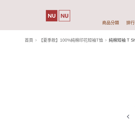
商品分類
排行
首頁
【夏季款】100%純棉印花短袖T恤
純棉短袖 T Shi