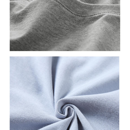
宅配
【注意事項】
１．透過由恩沛科技股份有限公司提供之「AFTEE先享後付」服務完成之交
每筆NT$65，滿NT$899(含以上)免運費
易，需依本服務之必要範圍內提供個人資料，並將交易相關給付款項請求債
權轉讓予恩沛科技股份有限公司。
２．關於個人資料處理事宜，請瀏覽以下網址：
https://aftee.tw/terms/#terms3
３．未成年的使用者請事先徵得法定代理人或監護人之同意方可使用
「AFTEE先享後付」，若未經同意申辦者引起之損失，本公司不負相關責
任。
４．使用「AFTEE先享後付」時，將依據個別帳號之用戶狀況，依本公司即
時審查核予不同之上限額度；若仍有額度不足之情形，本公司將視審查結果
請求用戶進行身份認證。
５．嚴禁一人註冊多個帳號或使用他人資訊註冊。若發現惡意使用之情形，
恩沛科技股份有限公司將有權停止該用戶之使用額度並採取法律行動。