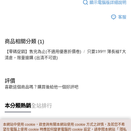
顯示電腦版詳細說明
客服
商品相關分類 (1)
【零碼促銷】售完為止(不適用優惠折價卷)
只要199!!! 薄長袖T大
清倉，限量搶購 (出清不可退)
評價
喜歡這個商品嗎？購買後給他一個好評吧
本分類熱銷
全站排行
本網站中使用 cookie，欲查詢有關本網站使用 cookie 方式之詳情，及若您不希
熱門標籤
望在電腦上使用 cookie 時應如何變更電腦的 cookie 設定，請參閱本網站「
隱私