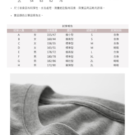
相關說明
【大哥付你分期使用說明】
AFTEE先享後付
1.本服務由台灣大哥大提供，台灣大哥大用戶可立即使用無須另外申請。
2.付款方式選擇「大哥付你分期」，訂單成立後會自動跳轉到大哥付的交易
相關說明
流程，驗證手機門號後，選擇欲分期的期數、繳款截止日，確認付款後即完
【關於「AFTEE先享後付」】
成交易。
ATM付款
AFTEE先享後付是「在收到商品之後才付款」的支付方式。 讓您購物簡單
3.實際核准額度、可分期數及費用金額請依後續交易確認頁面所載為準。
便利好安心！
4.訂單成立30分鐘內，如未前往確認交易或遇審核未通過，訂單將自動取
１．簡單：不需註冊會員、不需綁卡、不需儲值。
運送方式
消。如遇「轉專審核」未通過狀況，表示未達大哥付你分期系統評分，恕無
２．便利：只要手機號碼，簡訊認證，即可結帳。
法說明評估內容。
３．安心：先確認商品／服務後，再付款。
全家付款取貨
【繳款方式說明】
1.分期款項不併入電信帳單，「大哥付你分期」於每月結算日後寄送繳費提
每筆NT$65，滿NT$899(含以上)免運費
【「AFTEE先享後付」結帳流程】
醒簡訊。
１．於結帳方式選擇「AFTEE先享後付」後，將跳轉至「AFTEE先享後付」
2.透過簡訊連結打開帳單後，可選擇「超商條碼／台灣大直營門市／銀行轉
付款後全家取貨
結帳頁面，進行簡訊認證並確認金額後，即可完成結帳。
帳／街口支付／iPASS MONEY」等通路繳費。
２．訂單成立數日內，您將收到繳費通知簡訊。
每筆NT$60，滿NT$899(含以上)免運費
３．收到繳費通知簡訊後14天內，點擊此簡訊中的連結，可透過四大超商／
【注意事項】
ATM／網路銀行／等多元方式進行付款，方視為交易完成。
7-11付款取貨
1.本服務係由「台灣大哥大股份有限公司」（以下簡稱本公司）所提供，讓
※ 請注意：結帳手續完成當下不需立刻繳費，但若您需要取消訂單，請聯絡
用戶於交易時，得透過本服務購買商品或服務，並由商店將買賣／分期付款
每筆NT$65，滿NT$899(含以上)免運費
購買商品的店家。未經商家同意取消之訂單仍視為有效，需透過AFTEE先享
買賣價金債權讓與本公司後，依約使用本公司帳單繳交帳款。
後付繳納相關費用。
2.基於同意付款使用「大哥付你分期」之契約關係目的，商店將以您的個人
付款後7-11取貨
※ 交易是否成功請以「AFTEE先享後付 」之結帳頁面顯示為準，若有關於
資料（包含姓名、電話或地址）提供予台灣大哥大進項蒐集、處理及利用，
是否繳費成功／繳費後需取消欲退款等相關疑問，請聯繫「AFTEE先享後付
每筆NT$60，滿NT$899(含以上)免運費
由本公司與您本人進行分期帳單所需資料之確認、核對及更正。
客戶支援中心」
https://netprotections.freshdesk.com/support/home
3.完整用戶服務條款，請詳閱以下連結：
https://oppay.tw/userRule