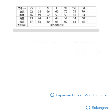
tujuan pengumpulan, pemprosesan dan penggunaan data yang
(https://aftee.tw/privacypolicy/
) untuk maklumat lanjut.
diperlukan untuk pengebilan ansuran, termasuk pengesahan,
pengesahan semula dan pembetulan.
Jumlah yang diperakui untuk pengguna kali pertama yang lulus
kelulusan boleh sehingga NT$10,000. Jika pengguna tidak membuat
Untuk terma perkhidmatan penuh, sila rujuk pautan berikut:
pembayaran dalam tempoh tersebut, yuran pembayaran lewat sebanyak
https://oppay.tw/userRule
" target="_blank" class="link revert-
20% setahun akan dikenakan. Pengguna bawah umur dikehendaki
style">https://oppay.tw/userRule
mendapatkan kebenaran daripada ibu bapa atau penjaga yang sah
untuk menggunakan AFTEE.
【Panduan Penggunaan Pembayaran Ansuran Gogo】
1. Perkhidmatan ini disediakan oleh Taiwan Mobile, pengguna telefon
Sila hubungi NP Taiwan Inc. di
cs_tw@netprotections.co.jp
jika anda
mudah alih boleh segera menggunakan tanpa perlu memohon lagi.
mempunyai sebarang kebimbangan mengenai pemprosesan dan
(Hanya untuk nombor langganan peribadi, tidak terbuka untuk syarikat
penggunaan pada data peribadi. Jika anda tidak bersetuju dengan data
dan kad prabayar)
peribadi yang disenaraikan seperti di atas akan dikumpul dan digunakan
2. Pilihan kaedah pembayaran "Pembayaran Ansuran Gogo", selepas
oleh AFTEE, sila jangan gunakan perkhidmatan ini.
pesanan ditubuhkan, akan secara automatik dialihkan ke proses
transaksi Gogo, selepas pengesahan nombor telefon, pilih bilangan
ansuran yang diingini, tarikh akhir pembayaran, dan setelah
mengesahkan pembayaran, transaksi akan selesai.
3. Jumlah kelulusan sebenar, bilangan ansuran dan jumlah bayaran
adalah berdasarkan halaman pengesahan transaksi seterusnya.
4. Dalam masa 30 minit selepas pesanan ditubuhkan, jika tidak pergi
Paparkan Butiran Mod Komputer
untuk mengesahkan transaksi atau jika tidak lulus semakan, pesanan
akan dibatalkan secara automatik. Jika terdapat situasi "pindah untuk
semakan khusus" yang tidak lulus, ini menunjukkan bahawa sistem
Sokongan
penilaian tidak mencukupi, tiada penjelasan mengenai kandungan