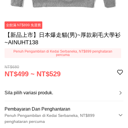
全館滿 NT$899 免運費
【新品上市】日本爆走貓(男)~厚款刷毛大學衫
~AINUHT138
Penuh Pengambilan di Kedai Serbaneka, NT$899 penghataran
percuma
NT$680
NT$499 ~ NT$529
Sila pilih variasi produk.
Pembayaran Dan Penghantaran
Penuh Pengambilan di Kedai Serbaneka, NT$899
penghataran percuma