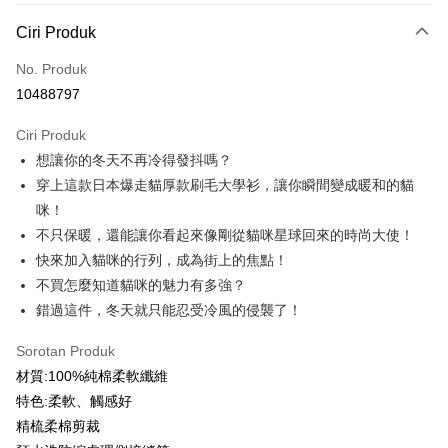
Kaedah Pembayaran
Ciri Produk
Kad Kredit (Bayaran Penuh)
No. Produk
Ansuran Kad Kredit
10488797
3 ansuran pada kadar faedah 0,
NT$166
setiap ansuran
Ciri Produk
21 Bank
6 ansuran pada kadar faedah 0,
NT$83
setiap
Taiwan Cooperative Bank
Bank Komersial Pertama
想讓你的冬天不再冷得發抖嗎？
Hua Nan Commercial
Chang Hwa Commercial
ansuran
21 Bank
Bank
Bank
穿上這款日本爆走貓厚款刷毛大學衫，讓你瞬間變成暖和的貓
12 ansuran pada kadar faedah 0,
NT$41
setiap ansuran
Taiwan Cooperative Bank
Bank Komersial Pertama
The Shanghai
Bank Komersial Taipei
咪！
Hua Nan Commercial Bank
Chang Hwa Commercial Bank
21 Bank
Taiwan Cooperative Bank
Bank Komersial Pertama
Commercial & Savings
Fubon
Pengambilan di Kedai Serbaneka
不只保暖，還能讓你看起來像剛從貓咪星球回來的時尚大使！
The Shanghai Commercial &
Bank Komersial Taipei Fubon
Hua Nan Commercial
Chang Hwa Commercial
Bank
Savings Bank
快來加入貓咪的行列，成為街上的焦點！
LINE Pay
Bank
Bank
Bank Cathay United
Mega International
Bank Cathay United
Mega International Commercial
不買怎麼知道貓咪的魅力有多強？
The Shanghai
Bank Komersial Taipei
Commercial Bank
Bank
Apple Pay
Commercial & Savings
Fubon
錯過這件，冬天就只能忍受冷風的侵襲了！
Taiwan Business Bank
Taichung Commercial
Taiwan Business Bank
Taichung Commercial Bank
Bank
Bank
JKOPAY
HSBC Bank (Taiwan) Limited
Hwatai Bank
Sorotan Produk
Bank Cathay United
Mega International
HSBC Bank (Taiwan)
Hwatai Bank
Union Bank of Taiwan
Far Eastern International Bank
Commercial Bank
Limited
材質:100%純棉柔軟纖維
Easy Wallet
Yuanta Commercial Bank
Bank SinoPac
Taiwan Business Bank
Taichung Commercial
Union Bank of Taiwan
Far Eastern International
特色:柔軟、觸感好
Bank Komersial E.SUN
DBS Bank
Bank
Google Pay
Bank
精梳柔棉剪裁
Bank Antarabangsa Taishin
Bank CTBC
HSBC Bank (Taiwan)
Hwatai Bank
Yuanta Commercial Bank
Bank SinoPac
Syarikat Kad Kredit Rakuten