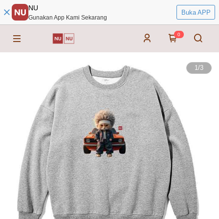
NU
Buka APP
Gunakan App Kami Sekarang
0
1
/
3