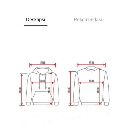
NT$65/pesanan | Penghantaran percuma untuk pesanan
tidak dipenuhi; butiran penilaian khusus tidak akan didedahkan.
sehingga 45 hari.
NT$899 atau lebih
[Arahan Pembayaran]
Tempoh pembayaran dikira dari masa kedai meminta pembayaran anda,
付款後7-11取貨
ditambah dengan bilangan hari yang boleh dilanjutkan oleh AFTEE. Anda
Deskripsi
Rekomendasi
Pembayaran ansuran melalui OP Pay Later akan dibilkan secara
boleh melanjutkan tempoh pembayaran anda sebelum anda menerima
NT$60/pesanan | Penghantaran percuma untuk pesanan
berasingan dan tidak termasuk dalam bil telekom anda. SMS peringatan
pesanan. Walau bagaimanapun, tiada jaminan bahawa anda boleh
pembayaran akan dihantar selepas kitaran bil bulanan.
NT$899 atau lebih
menerima pesanan anda semasa tempoh pembayaran (cth.: produk
prapesanan atau produk yang mungkin mengambil masa yang lebih
Selepas mengakses bil melalui pautan dalam SMS, anda boleh
宅配
lama untuk dihantar). Oleh itu, anda dikehendaki membuat pembayaran
menyelesaikan pembayaran anda melalui salah satu saluran berikut: kod
kepada AFTEE dalam tempoh sama ada anda menerima pesanan.
NT$65/pesanan | Penghantaran percuma untuk pesanan
bar kedai serbaneka, kedai runcit Taiwan Mobile, pemindahan bank,
JKOPay, atau iPASS MONEY.
NT$899 atau lebih
Kedua, Sekatan Pembayaran
1. Jumlah yang diperakui untuk pengguna kali pertama boleh sehingga
[Nota Penting]
NT$10,000. Amaun diperakui sebenar yang diluluskan akan berdasarkan
keputusan pensijilan dan semakan oleh AFTEE.
Perkhidmatan ini disediakan oleh Taiwan Mobile Co., Ltd. (“Syarikat”),
2. Amaun perbelanjaan minimum mestilah lebih besar daripada NT$20.
yang membolehkan pelanggan membeli barangan atau perkhidmatan
3. Pada masa ini hanya tersedia untuk ahli Taiwan.
melalui perkhidmatan ini pada masa transaksi. Hasil daripada pembelian
atau pembayaran ansuran akan dipindahkan oleh peniaga kepada
Ketiga, Syarat Perkhidmatan
Syarikat, dan pelanggan hendaklah membuat pembayaran mengikut
Perkhidmatan AFTEE Beli Sekarang Bayar Kemudian disediakan oleh NP
perjanjian menggunakan sistem bil Syarikat.
Taiwan, Inc. dan AFTEE akan membuat bil kepada pengguna. AFTEE
akan menggunakan data peribadi yang dikumpul (termasuk nama
Untuk memenuhi hubungan kontrak yang terjalin melalui persetujuan
pembeli, no. telefon, nama penerima, no. telefon, alamat penerima) untuk
penggunaan OP Pay Later, peniaga akan memberikan maklumat peribadi
penggunaan perkhidmatan. Sila rujuk kepada "Penyata Pengumpulan
anda (termasuk nama, nombor telefon, atau alamat) kepada Syarikat bagi
Data Peribadi, Pemprosesan, Penggunaan"