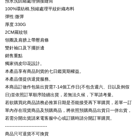
預水洗防縮處理側接縫筒
Plus PAY
Limited
Bank Komersial E.SUN
DBS Bank
Taiwan
100%環紡棉,預縮處理平紋針織布料
Union Bank of Taiwan
Far Eastern International
Bank Antarabangsa
Bank CTBC
OP Pay Later
Bank
Taishin
彈性:微彈
Deskripsi
Yuanta Commercial Bank
Bank SinoPac
Syarikat Kad Kredit
厚度:330G
[Terma Penggunaan untuk OP Pay Later]
Bank Komersial E.SUN
DBS Bank
Rakuten Taiwan
AFTEE
2CM羅紋領
Bank Antarabangsa
Bank CTBC
Perkhidmatan ini disediakan oleh Taiwan Mobile dan tersedia untuk
Deskripsi
領圈及肩膀上帶壓肩條
Taishin
pengguna Taiwan Mobile tanpa memerlukan permohonan tambahan.
Pertama, Mengenai Perkhidmatan AFTEE Beli Sekarang Bayar Kemudian
雙針袖口及下擺折邊
Syarikat Kad Kredit
Pemindahan ATM
1. Dengan memilih AFTEE sebagai kaedah pembayaran, mesej
Rakuten Taiwan
銷售重點
Jika anda memilih OP Pay Later sebagai kaedah pembayaran, sistem
pengesahan AFTEE akan muncul.
akan mengarahkan anda secara automatik ke proses transaksi OP Pay
獨家俏皮印花設計。
2. Anda boleh meneruskan pembayaran selepas pengesahan SMS.
Pilihan Penghantaran
Later selepas pesanan dibuat. Anda perlu mengesahkan nombor telefon
3. Tiada bayaran diperlukan apabila pesanan disahkan. Produk akan
本產品享有商品到貨的七日鑑賞期權益。
mudah alih anda, memilih bilangan ansuran, dan menetapkan tarikh
dihantar ke alamat yang ditetapkan.
全家付款取貨
akhir pembayaran. Transaksi akan dianggap selesai setelah pembayaran
本產品僅提供退貨服務。
4. Setelah pesanan disahkan, anda akan menerima SMS pembayaran
disahkan.
NT$65/pesanan | Penghantaran percuma untuk pesanan
manakala ahli aplikasi akan menerima pemberitahuan tolak aplikasi
本商品訂做作包裝出貨需7-14個工作日(不包含週六、日以及例假
NT$899 atau lebih
AFTEE.
日)並依照訂單順序陸續出貨，若無法久候，下單請考量。
Had kredit yang diluluskan, tempoh ansuran yang tersedia, dan yuran
5. Tiada bayaran diperlukan apabila anda menerima produk. Sila buat
yang dikenakan adalah tertakluk kepada maklumat yang dinyatakan
若欲購買此商品請務必推算日期是否能接受再下單購買，若單一訂
pembayaran di empat kedai serbaneka utama, ATM atau perbankan
付款後全家取貨
pada halaman pengesahan transaksi seterusnya.
dalam talian dengan SMS pembayaran atau pemberitahuan tolak aplikasi
單內存在現貨商品及預購商品，將依照預購商品出貨日一併出貨，
NT$60/pesanan | Penghantaran percuma untuk pesanan
AFTEE.
Jika transaksi tidak disahkan dalam masa 30 minit selepas pesanan
若需分開出貨請來電客服中心或訂購時請分開訂單購買。
NT$899 atau lebih
dibuat, atau jika permohonan gagal dalam proses semakan, pesanan
---------------------------
Sila ambil perhatian bahawa tempoh pembayaran adalah 14 hari. Walau
akan dibatalkan secara automatik. Jika permohonan gagal pada
7-11付款取貨
bagaimanapun, bagi mereka yang telah memuat turun Aplikasi AFTEE
商品只可退貨不可換貨
peringkat "semakan manual", ini bermakna kriteria pemarkahan sistem
dan mendaftar sebagai ahli AFTEE boleh menikmati tempoh pembayaran