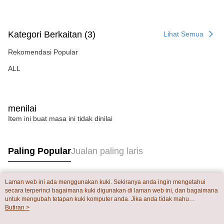
penilaian boleh diberikan.
【Penerangan Kaedah Pembayaran】
1. Pembayaran ansuran tidak digabungkan dalam bil telekomunikasi,
Kategori Berkaitan (3)
Lihat Semua
"Pembayaran Ansuran Gogo" akan menghantar SMS peringatan
pembayaran selepas tarikh penyelesaian bulanan.
Rekomendasi Popular
2. Melalui pautan SMS untuk membuka bil, anda boleh memilih untuk
membayar melalui "Kod bar kedai serbaneka / Kedai rasmi Taiwan
ALL
Mobile / Pemindahan bank / Pembayaran J街口 / iPASS MONEY" dan
saluran lain.
【Nota Penting】
menilai
1. Perkhidmatan ini disediakan oleh "Taiwan Mobile Co., Ltd." untuk
Item ini buat masa ini tidak dinilai
membolehkan pengguna membeli produk atau perkhidmatan melalui
perkhidmatan ini semasa transaksi, dan kedai akan menyerahkan hak
tuntutan harga jual/beli ansuran kepada syarikat ini untuk membayar bil
menggunakan bil syarikat ini.
Paling Popular
Jualan paling laris
2. Berdasarkan tujuan kontrak persetujuan pembayaran menggunakan
"Pembayaran Ansuran Gogo", kedai akan memberikan maklumat peribadi
anda (termasuk nama, telefon atau alamat) kepada Taiwan Mobile untuk
Laman web ini ada menggunakan kuki. Sekiranya anda ingin mengetahui
pengumpulan, pemprosesan dan penggunaan, untuk pengesahan,
Tag Popular
secara terperinci bagaimana kuki digunakan di laman web ini, dan bagaimana
semakan dan pembetulan data yang diperlukan untuk bil ansuran oleh
untuk mengubah tetapan kuki komputer anda. Jika anda tidak mahu
Taiwan Mobile.
menggunakan kuki di komputer anda, sila rujuk penerangan mengenai kuki.
Butiran >
3. Sila baca syarat perkhidmatan pengguna secara lengkap melalui
Dasar Privasi
Laman web ini ada menggunakan kuki. Sekiranya anda ingin
pautan berikut: https://oppay.tw/userRule