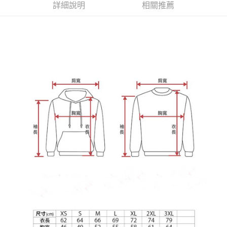
宅配
【注意事項】
詳細說明
相關推薦
１．透過由恩沛科技股份有限公司提供之「AFTEE先享後付」服務完成之交
每筆NT$65，滿NT$899(含以上)免運費
易，需依本服務之必要範圍內提供個人資料，並將交易相關給付款項請求債
權轉讓予恩沛科技股份有限公司。
２．關於個人資料處理事宜，請瀏覽以下網址：
https://aftee.tw/terms/#terms3
３．未成年的使用者請事先徵得法定代理人或監護人之同意方可使用
「AFTEE先享後付」，若未經同意申辦者引起之損失，本公司不負相關責
任。
４．使用「AFTEE先享後付」時，將依據個別帳號之用戶狀況，依本公司即
時審查核予不同之上限額度；若仍有額度不足之情形，本公司將視審查結果
請求用戶進行身份認證。
５．嚴禁一人註冊多個帳號或使用他人資訊註冊。若發現惡意使用之情形，
恩沛科技股份有限公司將有權停止該用戶之使用額度並採取法律行動。