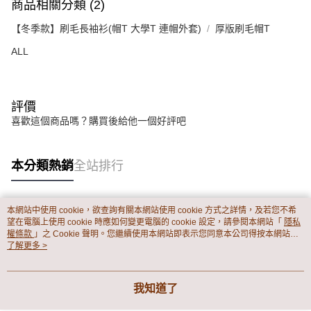
商品相關分類 (2)
【冬季款】刷毛長袖衫(帽T 大學T 連帽外套)
厚版刷毛帽T
ALL
評價
喜歡這個商品嗎？購買後給他一個好評吧
本分類熱銷
全站排行
本網站中使用 cookie，欲查詢有關本網站使用 cookie 方式之詳情，及若您不希
熱門標籤
望在電腦上使用 cookie 時應如何變更電腦的 cookie 設定，請參閱本網站「
隱私
權條款
」之 Cookie 聲明。您繼續使用本網站即表示您同意本公司得按本網站使
用條款之 Cookie 聲明使用 cookie。
了解更多 >
我知道了