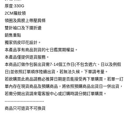
相關說明
厚度:330G
【大哥付你分期使用說明】
2CM羅紋領
AFTEE先享後付
1.本服務由台灣大哥大提供，台灣大哥大用戶可立即使用無須另外申請。
領圈及肩膀上帶壓肩條
2.付款方式選擇「大哥付你分期」，訂單成立後會自動跳轉到大哥付的交易
相關說明
流程，驗證手機門號後，選擇欲分期的期數、繳款截止日，確認付款後即完
雙針袖口及下擺折邊
【關於「AFTEE先享後付」】
成交易。
ATM付款
AFTEE先享後付是「在收到商品之後才付款」的支付方式。 讓您購物簡單
銷售重點
3.實際核准額度、可分期數及費用金額請依後續交易確認頁面所載為準。
便利好安心！
4.訂單成立30分鐘內，如未前往確認交易或遇審核未通過，訂單將自動取
獨家俏皮印花設計。
１．簡單：不需註冊會員、不需綁卡、不需儲值。
運送方式
消。如遇「轉專審核」未通過狀況，表示未達大哥付你分期系統評分，恕無
２．便利：只要手機號碼，簡訊認證，即可結帳。
本產品享有商品到貨的七日鑑賞期權益。
法說明評估內容。
３．安心：先確認商品／服務後，再付款。
全家付款取貨
本產品僅提供退貨服務。
【繳款方式說明】
1.分期款項不併入電信帳單，「大哥付你分期」於每月結算日後寄送繳費提
每筆NT$65，滿NT$899(含以上)免運費
本商品訂做作包裝出貨需7-14個工作日(不包含週六、日以及例假
【「AFTEE先享後付」結帳流程】
醒簡訊。
１．於結帳方式選擇「AFTEE先享後付」後，將跳轉至「AFTEE先享後付」
日)並依照訂單順序陸續出貨，若無法久候，下單請考量。
2.透過簡訊連結打開帳單後，可選擇「超商條碼／台灣大直營門市／銀行轉
付款後全家取貨
結帳頁面，進行簡訊認證並確認金額後，即可完成結帳。
帳／街口支付／iPASS MONEY」等通路繳費。
若欲購買此商品請務必推算日期是否能接受再下單購買，若單一訂
２．訂單成立數日內，您將收到繳費通知簡訊。
每筆NT$60，滿NT$899(含以上)免運費
單內存在現貨商品及預購商品，將依照預購商品出貨日一併出貨，
３．收到繳費通知簡訊後14天內，點擊此簡訊中的連結，可透過四大超商／
【注意事項】
ATM／網路銀行／等多元方式進行付款，方視為交易完成。
若需分開出貨請來電客服中心或訂購時請分開訂單購買。
7-11付款取貨
1.本服務係由「台灣大哥大股份有限公司」（以下簡稱本公司）所提供，讓
※ 請注意：結帳手續完成當下不需立刻繳費，但若您需要取消訂單，請聯絡
用戶於交易時，得透過本服務購買商品或服務，並由商店將買賣／分期付款
---------------------------
每筆NT$65，滿NT$899(含以上)免運費
購買商品的店家。未經商家同意取消之訂單仍視為有效，需透過AFTEE先享
買賣價金債權讓與本公司後，依約使用本公司帳單繳交帳款。
後付繳納相關費用。
商品只可退貨不可換貨
2.基於同意付款使用「大哥付你分期」之契約關係目的，商店將以您的個人
付款後7-11取貨
※ 交易是否成功請以「AFTEE先享後付 」之結帳頁面顯示為準，若有關於
資料（包含姓名、電話或地址）提供予台灣大哥大進項蒐集、處理及利用，
是否繳費成功／繳費後需取消欲退款等相關疑問，請聯繫「AFTEE先享後付
每筆NT$60，滿NT$899(含以上)免運費
由本公司與您本人進行分期帳單所需資料之確認、核對及更正。
客戶支援中心」
https://netprotections.freshdesk.com/support/home
3.完整用戶服務條款，請詳閱以下連結：
https://oppay.tw/userRule