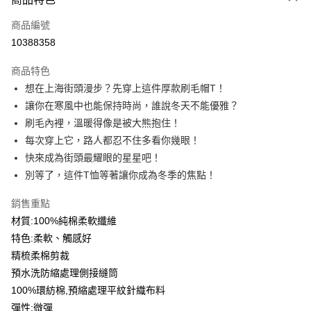
信用卡一次付款
商品編號
信用卡分期付款
10388358
3 期 0 利率 每期
NT$199
21家銀行
商品特色
6 期 0 利率 每期
NT$99
21家銀行
合作金庫商業銀行
第一商業銀行
想在上海街頭漫步？先穿上這件厚款刷毛帽T！
華南商業銀行
彰化商業銀行
12 期 0 利率 每期
NT$49
21家銀行
合作金庫商業銀行
第一商業銀行
讓你在寒風中也能保持時尚，誰說冬天不能優雅？
上海商業儲蓄銀行
台北富邦商業銀行
華南商業銀行
彰化商業銀行
合作金庫商業銀行
第一商業銀行
超商取貨付款
國泰世華商業銀行
兆豐國際商業銀行
刷毛內裡，溫暖得像是被大熊抱住！
上海商業儲蓄銀行
台北富邦商業銀行
華南商業銀行
彰化商業銀行
臺灣中小企業銀行
台中商業銀行
每次穿上它，路人都忍不住多看你幾眼！
國泰世華商業銀行
兆豐國際商業銀行
LINE Pay
上海商業儲蓄銀行
台北富邦商業銀行
匯豐（台灣）商業銀行
華泰商業銀行
臺灣中小企業銀行
台中商業銀行
快來成為街頭最耀眼的星星吧！
國泰世華商業銀行
兆豐國際商業銀行
聯邦商業銀行
遠東國際商業銀行
匯豐（台灣）商業銀行
華泰商業銀行
Apple Pay
別等了，這件T恤等著讓你成為冬季的焦點！
臺灣中小企業銀行
台中商業銀行
元大商業銀行
永豐商業銀行
聯邦商業銀行
遠東國際商業銀行
匯豐（台灣）商業銀行
華泰商業銀行
玉山商業銀行
星展（台灣）商業銀行
街口支付
元大商業銀行
永豐商業銀行
銷售重點
聯邦商業銀行
遠東國際商業銀行
台新國際商業銀行
中國信託商業銀行
玉山商業銀行
星展（台灣）商業銀行
材質:100%純棉柔軟纖維
元大商業銀行
永豐商業銀行
台灣樂天信用卡公司
悠遊付
台新國際商業銀行
中國信託商業銀行
玉山商業銀行
星展（台灣）商業銀行
特色:柔軟、觸感好
台灣樂天信用卡公司
台新國際商業銀行
中國信託商業銀行
Google Pay
精梳柔棉剪裁
台灣樂天信用卡公司
預水洗防縮處理側接縫筒
全盈+PAY
100%環紡棉,預縮處理平紋針織布料
大哥付你分期
彈性:微彈