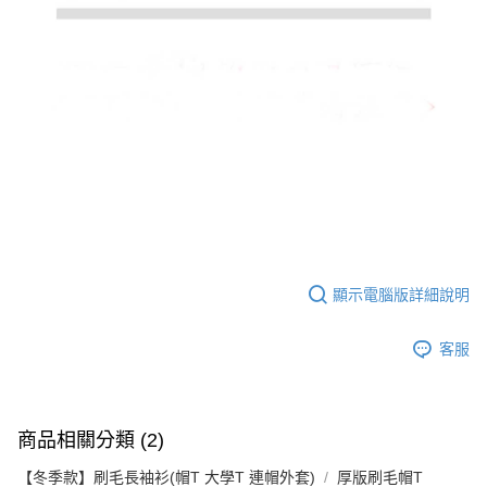
顯示電腦版詳細說明
客服
商品相關分類 (2)
【冬季款】刷毛長袖衫(帽T 大學T 連帽外套)
厚版刷毛帽T