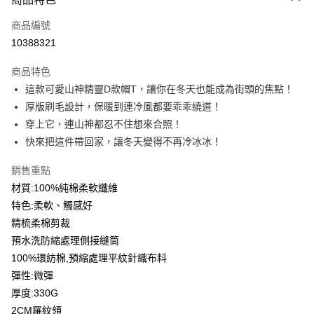
信用卡一次付款
商品編號
信用卡分期付款
10388321
3 期 0 利率 每期
NT$199
21家銀行
商品特色
6 期 0 利率 每期
NT$99
21家銀行
合作金庫商業銀行
第一商業銀行
這款可愛山神精靈D款帽T，讓你在冬天也能成為街頭的焦點！
華南商業銀行
彰化商業銀行
12 期 0 利率 每期
NT$49
21家銀行
合作金庫商業銀行
第一商業銀行
厚版刷毛設計，保暖到連冷風都要乖乖繞道！
上海商業儲蓄銀行
台北富邦商業銀行
華南商業銀行
彰化商業銀行
合作金庫商業銀行
第一商業銀行
超商取貨付款
國泰世華商業銀行
兆豐國際商業銀行
穿上它，連山神都忍不住想來合照！
上海商業儲蓄銀行
台北富邦商業銀行
華南商業銀行
彰化商業銀行
臺灣中小企業銀行
台中商業銀行
快來把這件帶回家，讓冬天變得不再冷冰冰！
國泰世華商業銀行
兆豐國際商業銀行
LINE Pay
上海商業儲蓄銀行
台北富邦商業銀行
匯豐（台灣）商業銀行
華泰商業銀行
臺灣中小企業銀行
台中商業銀行
國泰世華商業銀行
兆豐國際商業銀行
聯邦商業銀行
遠東國際商業銀行
銷售重點
匯豐（台灣）商業銀行
華泰商業銀行
Apple Pay
臺灣中小企業銀行
台中商業銀行
元大商業銀行
永豐商業銀行
材質:100%純棉柔軟纖維
聯邦商業銀行
遠東國際商業銀行
匯豐（台灣）商業銀行
華泰商業銀行
玉山商業銀行
星展（台灣）商業銀行
街口支付
元大商業銀行
永豐商業銀行
特色:柔軟、觸感好
聯邦商業銀行
遠東國際商業銀行
台新國際商業銀行
中國信託商業銀行
玉山商業銀行
星展（台灣）商業銀行
精梳柔棉剪裁
元大商業銀行
永豐商業銀行
台灣樂天信用卡公司
悠遊付
台新國際商業銀行
中國信託商業銀行
玉山商業銀行
星展（台灣）商業銀行
預水洗防縮處理側接縫筒
台灣樂天信用卡公司
台新國際商業銀行
中國信託商業銀行
Google Pay
100%環紡棉,預縮處理平紋針織布料
台灣樂天信用卡公司
彈性:微彈
全盈+PAY
厚度:330G
大哥付你分期
2CM羅紋領