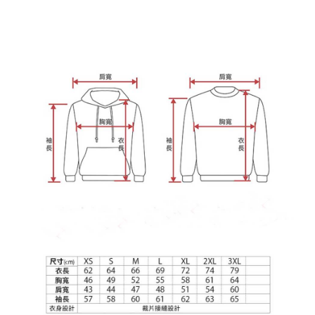
宅配
【注意事項】
１．透過由恩沛科技股份有限公司提供之「AFTEE先享後付」服務完成之交
每筆NT$65，滿NT$899(含以上)免運費
易，需依本服務之必要範圍內提供個人資料，並將交易相關給付款項請求債
權轉讓予恩沛科技股份有限公司。
２．關於個人資料處理事宜，請瀏覽以下網址：
https://aftee.tw/terms/#terms3
３．未成年的使用者請事先徵得法定代理人或監護人之同意方可使用
「AFTEE先享後付」，若未經同意申辦者引起之損失，本公司不負相關責
任。
４．使用「AFTEE先享後付」時，將依據個別帳號之用戶狀況，依本公司即
時審查核予不同之上限額度；若仍有額度不足之情形，本公司將視審查結果
請求用戶進行身份認證。
５．嚴禁一人註冊多個帳號或使用他人資訊註冊。若發現惡意使用之情形，
恩沛科技股份有限公司將有權停止該用戶之使用額度並採取法律行動。