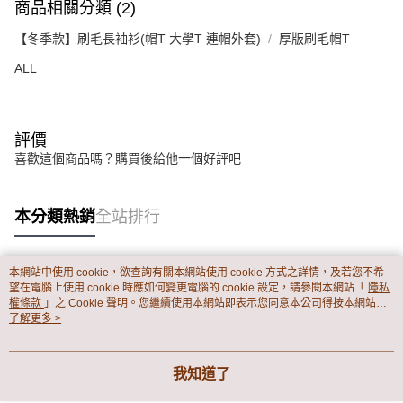
商品相關分類 (2)
【冬季款】刷毛長袖衫(帽T 大學T 連帽外套)
厚版刷毛帽T
ALL
評價
喜歡這個商品嗎？購買後給他一個好評吧
本分類熱銷
全站排行
本網站中使用 cookie，欲查詢有關本網站使用 cookie 方式之詳情，及若您不希
熱門標籤
望在電腦上使用 cookie 時應如何變更電腦的 cookie 設定，請參閱本網站「
隱私
權條款
」之 Cookie 聲明。您繼續使用本網站即表示您同意本公司得按本網站使
用條款之 Cookie 聲明使用 cookie。
了解更多 >
我知道了