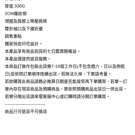
相關說明
厚度:330G
【大哥付你分期使用說明】
2CM羅紋領
AFTEE先享後付
1.本服務由台灣大哥大提供，台灣大哥大用戶可立即使用無須另外申請。
領圈及肩膀上帶壓肩條
2.付款方式選擇「大哥付你分期」，訂單成立後會自動跳轉到大哥付的交易
相關說明
流程，驗證手機門號後，選擇欲分期的期數、繳款截止日，確認付款後即完
雙針袖口及下擺折邊
【關於「AFTEE先享後付」】
成交易。
ATM付款
AFTEE先享後付是「在收到商品之後才付款」的支付方式。 讓您購物簡單
銷售重點
3.實際核准額度、可分期數及費用金額請依後續交易確認頁面所載為準。
便利好安心！
4.訂單成立30分鐘內，如未前往確認交易或遇審核未通過，訂單將自動取
獨家俏皮印花設計。
１．簡單：不需註冊會員、不需綁卡、不需儲值。
運送方式
消。如遇「轉專審核」未通過狀況，表示未達大哥付你分期系統評分，恕無
２．便利：只要手機號碼，簡訊認證，即可結帳。
本產品享有商品到貨的七日鑑賞期權益。
法說明評估內容。
３．安心：先確認商品／服務後，再付款。
全家付款取貨
本產品僅提供退貨服務。
【繳款方式說明】
1.分期款項不併入電信帳單，「大哥付你分期」於每月結算日後寄送繳費提
每筆NT$65，滿NT$899(含以上)免運費
本商品訂做作包裝出貨需7-14個工作日(不包含週六、日以及例假
【「AFTEE先享後付」結帳流程】
醒簡訊。
１．於結帳方式選擇「AFTEE先享後付」後，將跳轉至「AFTEE先享後付」
日)並依照訂單順序陸續出貨，若無法久候，下單請考量。
2.透過簡訊連結打開帳單後，可選擇「超商條碼／台灣大直營門市／銀行轉
付款後全家取貨
結帳頁面，進行簡訊認證並確認金額後，即可完成結帳。
帳／街口支付／iPASS MONEY」等通路繳費。
若欲購買此商品請務必推算日期是否能接受再下單購買，若單一訂
２．訂單成立數日內，您將收到繳費通知簡訊。
每筆NT$60，滿NT$899(含以上)免運費
單內存在現貨商品及預購商品，將依照預購商品出貨日一併出貨，
３．收到繳費通知簡訊後14天內，點擊此簡訊中的連結，可透過四大超商／
【注意事項】
ATM／網路銀行／等多元方式進行付款，方視為交易完成。
若需分開出貨請來電客服中心或訂購時請分開訂單購買。
7-11付款取貨
1.本服務係由「台灣大哥大股份有限公司」（以下簡稱本公司）所提供，讓
※ 請注意：結帳手續完成當下不需立刻繳費，但若您需要取消訂單，請聯絡
用戶於交易時，得透過本服務購買商品或服務，並由商店將買賣／分期付款
---------------------------
每筆NT$65，滿NT$899(含以上)免運費
購買商品的店家。未經商家同意取消之訂單仍視為有效，需透過AFTEE先享
買賣價金債權讓與本公司後，依約使用本公司帳單繳交帳款。
後付繳納相關費用。
商品只可退貨不可換貨
2.基於同意付款使用「大哥付你分期」之契約關係目的，商店將以您的個人
付款後7-11取貨
※ 交易是否成功請以「AFTEE先享後付 」之結帳頁面顯示為準，若有關於
資料（包含姓名、電話或地址）提供予台灣大哥大進項蒐集、處理及利用，
是否繳費成功／繳費後需取消欲退款等相關疑問，請聯繫「AFTEE先享後付
每筆NT$60，滿NT$899(含以上)免運費
由本公司與您本人進行分期帳單所需資料之確認、核對及更正。
客戶支援中心」
https://netprotections.freshdesk.com/support/home
3.完整用戶服務條款，請詳閱以下連結：
https://oppay.tw/userRule