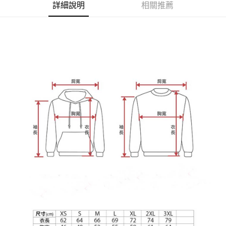
宅配
【注意事項】
詳細說明
相關推薦
１．透過由恩沛科技股份有限公司提供之「AFTEE先享後付」服務完成之交
每筆NT$65，滿NT$899(含以上)免運費
易，需依本服務之必要範圍內提供個人資料，並將交易相關給付款項請求債
權轉讓予恩沛科技股份有限公司。
２．關於個人資料處理事宜，請瀏覽以下網址：
https://aftee.tw/terms/#terms3
３．未成年的使用者請事先徵得法定代理人或監護人之同意方可使用
「AFTEE先享後付」，若未經同意申辦者引起之損失，本公司不負相關責
任。
４．使用「AFTEE先享後付」時，將依據個別帳號之用戶狀況，依本公司即
時審查核予不同之上限額度；若仍有額度不足之情形，本公司將視審查結果
請求用戶進行身份認證。
５．嚴禁一人註冊多個帳號或使用他人資訊註冊。若發現惡意使用之情形，
恩沛科技股份有限公司將有權停止該用戶之使用額度並採取法律行動。