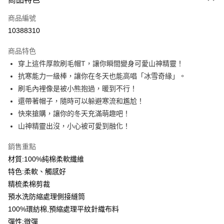
信用卡一次付款
商品編號
信用卡分期付款
10388310
3 期 0 利率 每期
NT$199
21家銀行
商品特色
6 期 0 利率 每期
NT$99
21家銀行
合作金庫商業銀行
第一商業銀行
穿上這件厚款刷毛帽T，讓你瞬間變身可愛山神精靈！
華南商業銀行
彰化商業銀行
12 期 0 利率 每期
NT$49
21家銀行
合作金庫商業銀行
第一商業銀行
抗寒能力一級棒，讓你在冬天也能高唱「冰雪奇緣」。
上海商業儲蓄銀行
台北富邦商業銀行
華南商業銀行
彰化商業銀行
合作金庫商業銀行
第一商業銀行
超商取貨付款
國泰世華商業銀行
兆豐國際商業銀行
刷毛內裡像是被小熊抱過，暖到不行！
上海商業儲蓄銀行
台北富邦商業銀行
華南商業銀行
彰化商業銀行
臺灣中小企業銀行
台中商業銀行
還帶著帽子，隨時可以躲避寒流和尷尬！
國泰世華商業銀行
兆豐國際商業銀行
LINE Pay
上海商業儲蓄銀行
台北富邦商業銀行
匯豐（台灣）商業銀行
華泰商業銀行
臺灣中小企業銀行
台中商業銀行
快來搶購，讓你的冬天充滿萌趣吧！
國泰世華商業銀行
兆豐國際商業銀行
聯邦商業銀行
遠東國際商業銀行
匯豐（台灣）商業銀行
華泰商業銀行
Apple Pay
山神精靈出沒，小心被可愛到融化！
臺灣中小企業銀行
台中商業銀行
元大商業銀行
永豐商業銀行
聯邦商業銀行
遠東國際商業銀行
匯豐（台灣）商業銀行
華泰商業銀行
玉山商業銀行
星展（台灣）商業銀行
街口支付
元大商業銀行
永豐商業銀行
銷售重點
聯邦商業銀行
遠東國際商業銀行
台新國際商業銀行
中國信託商業銀行
玉山商業銀行
星展（台灣）商業銀行
材質:100%純棉柔軟纖維
元大商業銀行
永豐商業銀行
台灣樂天信用卡公司
悠遊付
台新國際商業銀行
中國信託商業銀行
玉山商業銀行
星展（台灣）商業銀行
特色:柔軟、觸感好
台灣樂天信用卡公司
台新國際商業銀行
中國信託商業銀行
Google Pay
精梳柔棉剪裁
台灣樂天信用卡公司
預水洗防縮處理側接縫筒
全盈+PAY
100%環紡棉,預縮處理平紋針織布料
大哥付你分期
彈性:微彈