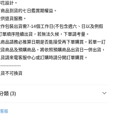
FTEE先享後付」】
印花設計。
。
先享後付是「在收到商品之後才付款」的支付方式。 讓您購物簡單
准額度、可分期數及費用金額請依後續交易確認頁面所載為準。
有商品到貨的七日鑑賞期權益。
心！
立30分鐘內，如未前往確認交易或遇審核未通過，訂單將自動取
：不需註冊會員、不需綁卡、不需儲值。
提供退貨服務。
「轉專審核」未通過狀況，表示未達大哥付你分期系統評分，恕
：只要手機號碼，簡訊認證，即可結帳。
作包裝出貨需7-14個工作日(不包含週六、日以及例假
評估內容。
：先確認商品／服務後，再付款。
式說明】
照訂單順序陸續出貨，若無法久候，下單請考量。
取貨
項不併入電信帳單，「大哥付你分期」於每月結算日後寄送繳費提
EE先享後付」結帳流程】
此商品請務必推算日期是否能接受再下單購買，若單一訂
5，滿NT$899(含以上)免運費
方式選擇「AFTEE先享後付」後，將跳轉至「AFTEE先享後
現貨商品及預購商品，將依照預購商品出貨日一併出貨，
訊連結打開帳單後，可選擇「超商條碼／台灣大直營門市／銀行轉
頁面，進行簡訊認證並確認金額後，即可完成結帳。
付／iPASS MONEY」等通路繳費。
家取貨
成立數日內，您將收到繳費通知簡訊。
出貨請來電客服中心或訂購時請分開訂單購買。
費通知簡訊後14天內，點擊此簡訊中的連結，可透過四大超商
0，滿NT$899(含以上)免運費
--------------
項】
網路銀行／等多元方式進行付款，方視為交易完成。
係由「台灣大哥大股份有限公司」（以下簡稱本公司）所提供，讓
退貨不可換貨
：結帳手續完成當下不需立刻繳費，但若您需要取消訂單，請聯
取貨
易時，得透過本服務購買商品或服務，並由商店將買賣／分期付
的店家。未經商家同意取消之訂單仍視為有效，需透過AFTEE
金債權讓與本公司後，依約使用本公司帳單繳交帳款。
繳納相關費用。
5，滿NT$899(含以上)免運費
意付款使用「大哥付你分期」之契約關係目的，商店將以您的個人
否成功請以「AFTEE先享後付 」之結帳頁面顯示為準，若有關於
類 (3)
含姓名、電話或地址）提供予台灣大哥大進項蒐集、處理及利
功／繳費後需取消欲退款等相關疑問，請聯繫「AFTEE先享後
1取貨
公司與您本人進行分期帳單所需資料之確認、核對及更正。
援中心」
https://netprotections.freshdesk.com/support/home
0，滿NT$899(含以上)免運費
刷毛長袖衫(帽T 大學T 連帽外套)
厚版刷毛帽T
戶服務條款，請詳閱以下連結：
https://oppay.tw/userRule
客服
項】
推薦
恩沛科技股份有限公司提供之「AFTEE先享後付」服務完成之
依本服務之必要範圍內提供個人資料，並將交易相關給付款項請
5，滿NT$899(含以上)免運費
讓予恩沛科技股份有限公司。
個人資料處理事宜，請瀏覽以下網址：