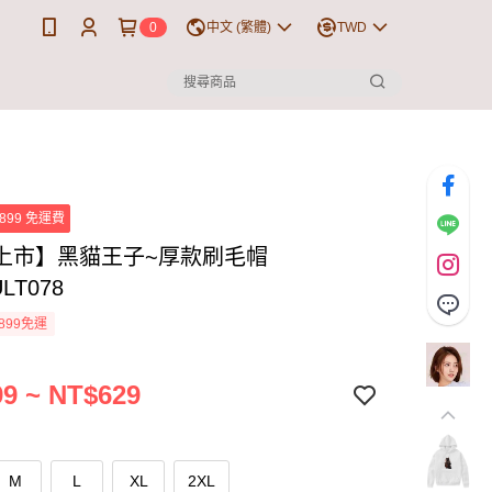
0
中文 (繁體)
TWD
899 免運費
上市】黑貓王子~厚款刷毛帽
ULT078
899免運
9 ~ NT$629
M
L
XL
2XL