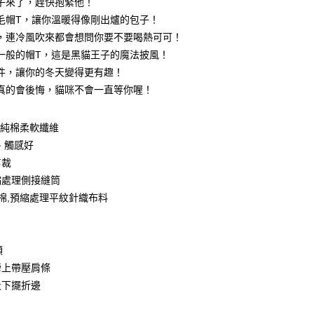
子來了，趕快抱緊他！
0 利率 每期
NT$99
21家銀行
庫商業銀行
第一商業銀行
毛帽T，讓你溫暖得像剛出爐的包子！
業銀行
彰化商業銀行
 0 利率 每期
NT$49
21家銀行
，連冷風吹來都會想問你要不要喝熱可可！
庫商業銀行
第一商業銀行
業儲蓄銀行
台北富邦商業銀行
業銀行
彰化商業銀行
一般的帽T，這是黑貓王子的魔法披風！
庫商業銀行
第一商業銀行
付款
華商業銀行
兆豐國際商業銀行
業儲蓄銀行
台北富邦商業銀行
件，讓你的冬天變得更有趣！
業銀行
彰化商業銀行
小企業銀行
台中商業銀行
華商業銀行
兆豐國際商業銀行
業儲蓄銀行
台北富邦商業銀行
真的會後悔，貓咪不會一直等你喔！
台灣）商業銀行
華泰商業銀行
小企業銀行
台中商業銀行
華商業銀行
兆豐國際商業銀行
業銀行
遠東國際商業銀行
台灣）商業銀行
華泰商業銀行
小企業銀行
台中商業銀行
業銀行
永豐商業銀行
業銀行
遠東國際商業銀行
0%純棉柔軟纖維
台灣）商業銀行
華泰商業銀行
業銀行
星展（台灣）商業銀行
業銀行
永豐商業銀行
、觸感好
業銀行
遠東國際商業銀行
際商業銀行
中國信託商業銀行
業銀行
星展（台灣）商業銀行
業銀行
永豐商業銀行
剪裁
天信用卡公司
際商業銀行
中國信託商業銀行
業銀行
星展（台灣）商業銀行
縮處理側接縫筒
天信用卡公司
際商業銀行
中國信託商業銀行
y
紡棉,預縮處理平紋針織布料
天信用卡公司
分期
領
膀上帶壓肩條
你分期使用說明】
享後付
及下擺折邊
由台灣大哥大提供，台灣大哥大用戶可立即使用無須另外申請。
式選擇「大哥付你分期」，訂單成立後會自動跳轉到大哥付的交易
證手機門號後，選擇欲分期的期數、繳款截止日，確認付款後即