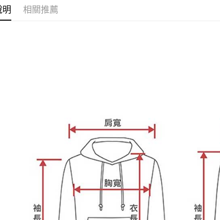
https://aft
說明
相關推薦
３．未成
「AFTE
任。
４．使用「
即時審查
結果請求
５．嚴禁
形，恩沛
動。