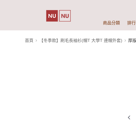
商品分類
排行
首頁
【冬季款】刷毛長袖衫(帽T 大學T 連帽外套)
厚