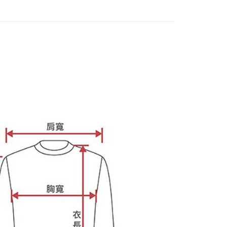
ee.tw/terms/#terms3
年的使用者請事先徵得法定代理人或監護人之同意方可使用
E先享後付」，若未經同意申辦者引起之損失，本公司不負相關責
AFTEE先享後付」時，將依據個別帳號之用戶狀況，依本公司
核予不同之上限額度；若仍有額度不足之情形，本公司將視審查
用戶進行身份認證。
一人註冊多個帳號或使用他人資訊註冊。若發現惡意使用之情
科技股份有限公司將有權停止該用戶之使用額度並採取法律行