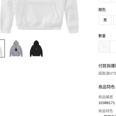
顏色
黑
數量
付款與運
超取滿NT$
付款方式
商品特色
信用卡一
商品編號
10388171
信用卡分
商品特色
3 期 