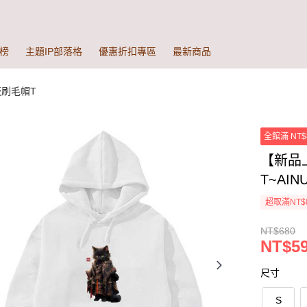
榜
主題IP部落格
優惠折扣專區
最新商品
版刷毛帽T
全館滿 NT$
【新品
T~AIN
超取滿NT$
NT$680
NT$59
尺寸
S