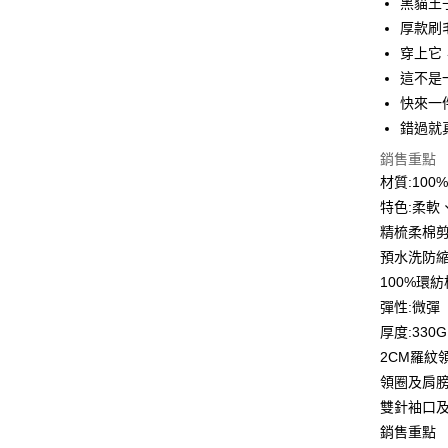
黑貓王
6 期 
合作金
厚款刷
華南商
12 期
穿上它
合作金
上海商
華南商
這不是
合作金
超商取貨
國泰世
上海商
快來一
華南商
臺灣中
國泰世
LINE Pay
上海商
錯過就
匯豐（
臺灣中
國泰世
聯邦商
銷售重點
匯豐（
Apple Pay
臺灣中
元大商
聯邦商
材質:10
匯豐（
玉山商
街口支付
元大商
特色:柔軟
聯邦商
台新國
玉山商
元大商
精梳柔棉
台灣樂
悠遊付
台新國
玉山商
預水洗防
台灣樂
台新國
Google Pa
100%環
台灣樂
彈性:微彈
全盈+PAY
厚度:330G
大哥付你
2CM羅紋
相關說明
領圈及肩
【大哥付
AFTEE先
雙針袖口
1.本服務
2.付款方
相關說明
銷售重點
流程，驗