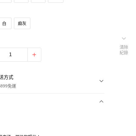
白
麻灰
清除
紀錄
送方式
899免運
次付款
期付款
0 利率 每期
NT$199
21家銀行