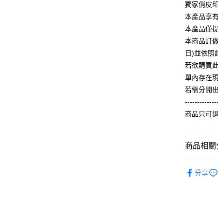
【關於「A
獨家俏皮
ATM付款
完成交易
AFTEE
3.實際核
本產品享
便利好安
4.訂單成
１．簡單
本產品僅
消。如遇
２．便利
運送方式
本商品訂做
無法說明
３．安心
【繳款方
日)並依
全家付款
1.分期款
【「AFT
若欲購買
醒簡訊。
每筆NT$6
１．於結帳
單內存在
2.透過簡
付」結帳
帳／街口支
付款後全
２．訂單
若需分開
３．收到繳
每筆NT$6
-------------
【注意事
／ATM／
1.本服務
商品只可
※ 請注意
7-11付款
用戶於交
絡購買商品
款買賣價
先享後付
每筆NT$6
2.基於同
※ 交易是
商品相關分
資料（包
是否繳費成
付款後7-1
用，由本
付客戶支
每筆NT$6
【冬季款】
3.完整用
分享
【注意事
人氣商品
宅配
１．透過由
交易，需
每筆NT$6
ALL
求債權轉
２．關於