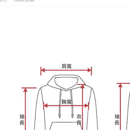
２．關於
https://aft
３．未成
「AFTE
任。
４．使用「
即時審查
結果請求
５．嚴禁
形，恩沛
動。