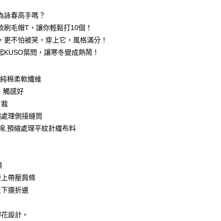
0 利率 每期
NT$199
21家銀行
為詠春高手嗎？
0 利率 每期
NT$99
21家銀行
庫商業銀行
第一商業銀行
款刷毛帽T，讓你輕鬆打10個！
業銀行
彰化商業銀行
 0 利率 每期
NT$49
21家銀行
，更不怕被笑，穿上它，風格滿分！
庫商業銀行
第一商業銀行
業儲蓄銀行
台北富邦商業銀行
業銀行
彰化商業銀行
起KUSO葉問，讓寒冬變成熱鬧！
庫商業銀行
第一商業銀行
付款
華商業銀行
兆豐國際商業銀行
業儲蓄銀行
台北富邦商業銀行
業銀行
彰化商業銀行
小企業銀行
台中商業銀行
華商業銀行
兆豐國際商業銀行
業儲蓄銀行
台北富邦商業銀行
台灣）商業銀行
華泰商業銀行
0%純棉柔軟纖維
小企業銀行
台中商業銀行
華商業銀行
兆豐國際商業銀行
業銀行
遠東國際商業銀行
、觸感好
台灣）商業銀行
華泰商業銀行
小企業銀行
台中商業銀行
業銀行
永豐商業銀行
業銀行
遠東國際商業銀行
剪裁
台灣）商業銀行
華泰商業銀行
業銀行
星展（台灣）商業銀行
業銀行
永豐商業銀行
縮處理側接縫筒
業銀行
遠東國際商業銀行
際商業銀行
中國信託商業銀行
業銀行
星展（台灣）商業銀行
業銀行
永豐商業銀行
紡棉,預縮處理平紋針織布料
天信用卡公司
際商業銀行
中國信託商業銀行
業銀行
星展（台灣）商業銀行
天信用卡公司
際商業銀行
中國信託商業銀行
y
天信用卡公司
領
膀上帶壓肩條
分期
及下擺折邊
你分期使用說明】
享後付
印花設計。
由台灣大哥大提供，台灣大哥大用戶可立即使用無須另外申請。