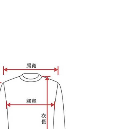
個人資料處理事宜，請瀏覽以下網址：
ee.tw/terms/#terms3
年的使用者請事先徵得法定代理人或監護人之同意方可使用
E先享後付」，若未經同意申辦者引起之損失，本公司不負相關責
AFTEE先享後付」時，將依據個別帳號之用戶狀況，依本公司
核予不同之上限額度；若仍有額度不足之情形，本公司將視審查
用戶進行身份認證。
一人註冊多個帳號或使用他人資訊註冊。若發現惡意使用之情
科技股份有限公司將有權停止該用戶之使用額度並採取法律行