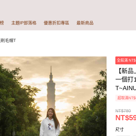
榜
主題IP部落格
優惠折扣專區
最新商品
版刷毛帽T
全館滿 NT$
【新品
一個打
T~AIN
超取滿NT$
NT$780
NT$59
尺寸