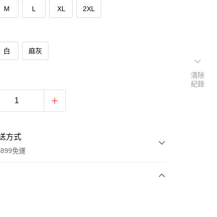
M
L
XL
2XL
白
麻灰
清除
紀錄
送方式
899免運
次付款
期付款