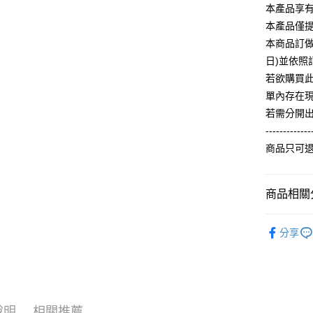
2.付款方
相關說明
本產品享
流程，驗
【關於「A
本產品僅
ATM付款
完成交易
AFTEE
3.實際核
本商品訂做
便利好安
4.訂單成
１．簡單
日)並依
消。如遇
２．便利
運送方式
若欲購買
無法說明
３．安心
【繳款方
單內存在
全家付款
1.分期款
【「AFT
若需分開
醒簡訊。
每筆NT$6
１．於結帳
-------------
2.透過簡
付」結帳
帳／街口支
付款後全
２．訂單
商品只可
３．收到繳
每筆NT$6
【注意事
／ATM／
1.本服務
※ 請注意
7-11付款
商品相關分
用戶於交
絡購買商品
款買賣價
先享後付
每筆NT$6
2.基於同
【冬季款】
※ 交易是
資料（包
分享
是否繳費成
付款後7-1
ALL
用，由本
付客戶支
每筆NT$6
3.完整用
【注意事
宅配
１．透過由
交易，需
每筆NT$6
求債權轉
說明
相關推薦