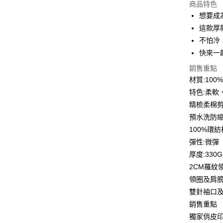
商品特色
3 期 
想要成
6 期 
合作金
這款厚
華南商
12 期
不怕冷
合作金
上海商
華南商
快來一
合作金
超商取貨
國泰世
上海商
華南商
銷售重點
臺灣中
國泰世
LINE Pay
上海商
匯豐（
材質:10
臺灣中
國泰世
聯邦商
特色:柔軟
匯豐（
Apple Pay
臺灣中
元大商
聯邦商
精梳柔棉
匯豐（
玉山商
街口支付
元大商
預水洗防
聯邦商
台新國
玉山商
元大商
100%環
台灣樂
悠遊付
台新國
玉山商
彈性:微彈
台灣樂
台新國
Google Pa
厚度:330G
台灣樂
2CM羅紋
全盈+PAY
領圈及肩
大哥付你
雙針袖口
相關說明
銷售重點
【大哥付
AFTEE先
獨家俏皮
1.本服務