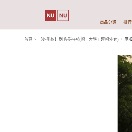
商品分類
排行
首頁
【冬季款】刷毛長袖衫(帽T 大學T 連帽外套)
厚