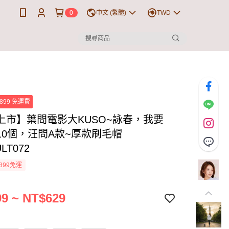
0
中文 (繁體)
TWD
899 免運費
上市】葉問電影大KUSO~詠春，我要
10個，汪問A款~厚款刷毛帽
ULT072
899免運
9 ~ NT$629