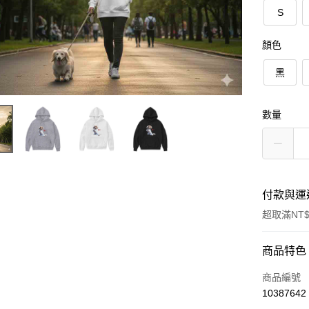
S
顏色
黑
數量
付款與運
超取滿NT$
付款方式
商品特色
信用卡一
商品編號
10387642
信用卡分