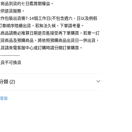
式選擇「大哥付你分期」，訂單成立後會自動跳轉到大哥付的交易
有商品到貨的七日鑑賞期權益。
證手機門號後，選擇欲分期的期數、繳款截止日，確認付款後即
FTEE先享後付」】
提供退貨服務。
。
先享後付是「在收到商品之後才付款」的支付方式。 讓您購物簡單
准額度、可分期數及費用金額請依後續交易確認頁面所載為準。
作包裝出貨需7-14個工作日(不包含週六、日以及例假
心！
立30分鐘內，如未前往確認交易或遇審核未通過，訂單將自動取
：不需註冊會員、不需綁卡、不需儲值。
照訂單順序陸續出貨，若無法久候，下單請考量。
「轉專審核」未通過狀況，表示未達大哥付你分期系統評分，恕
：只要手機號碼，簡訊認證，即可結帳。
此商品請務必推算日期是否能接受再下單購買，若單一訂
評估內容。
：先確認商品／服務後，再付款。
式說明】
現貨商品及預購商品，將依照預購商品出貨日一併出貨，
取貨
項不併入電信帳單，「大哥付你分期」於每月結算日後寄送繳費提
EE先享後付」結帳流程】
出貨請來電客服中心或訂購時請分開訂單購買。
5，滿NT$899(含以上)免運費
方式選擇「AFTEE先享後付」後，將跳轉至「AFTEE先享後
--------------
訊連結打開帳單後，可選擇「超商條碼／台灣大直營門市／銀行轉
頁面，進行簡訊認證並確認金額後，即可完成結帳。
付／iPASS MONEY」等通路繳費。
家取貨
成立數日內，您將收到繳費通知簡訊。
退貨不可換貨
費通知簡訊後14天內，點擊此簡訊中的連結，可透過四大超商
0，滿NT$899(含以上)免運費
項】
網路銀行／等多元方式進行付款，方視為交易完成。
係由「台灣大哥大股份有限公司」（以下簡稱本公司）所提供，讓
：結帳手續完成當下不需立刻繳費，但若您需要取消訂單，請聯
取貨
類 (2)
易時，得透過本服務購買商品或服務，並由商店將買賣／分期付
的店家。未經商家同意取消之訂單仍視為有效，需透過AFTEE
金債權讓與本公司後，依約使用本公司帳單繳交帳款。
繳納相關費用。
5，滿NT$899(含以上)免運費
意付款使用「大哥付你分期」之契約關係目的，商店將以您的個人
刷毛長袖衫(帽T 大學T 連帽外套)
厚版刷毛帽T
否成功請以「AFTEE先享後付 」之結帳頁面顯示為準，若有關於
含姓名、電話或地址）提供予台灣大哥大進項蒐集、處理及利
客服
功／繳費後需取消欲退款等相關疑問，請聯繫「AFTEE先享後
1取貨
公司與您本人進行分期帳單所需資料之確認、核對及更正。
援中心」
https://netprotections.freshdesk.com/support/home
0，滿NT$899(含以上)免運費
戶服務條款，請詳閱以下連結：
https://oppay.tw/userRule
項】
恩沛科技股份有限公司提供之「AFTEE先享後付」服務完成之
依本服務之必要範圍內提供個人資料，並將交易相關給付款項請
5，滿NT$899(含以上)免運費
讓予恩沛科技股份有限公司。