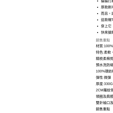
貓貓打
6 期 
合作金
厚款刷
華南商
12 期
而且，
合作金
上海商
華南商
這款帽
合作金
超商取貨
國泰世
上海商
穿上它
華南商
臺灣中
國泰世
LINE Pay
上海商
快來搶
匯豐（
臺灣中
國泰世
聯邦商
銷售重點
匯豐（
Apple Pay
臺灣中
元大商
聯邦商
材質:10
匯豐（
玉山商
街口支付
元大商
特色:柔軟
聯邦商
台新國
玉山商
元大商
精梳柔棉
台灣樂
悠遊付
台新國
玉山商
預水洗防
台灣樂
台新國
Google Pa
100%環
台灣樂
彈性:微彈
全盈+PAY
厚度:330G
大哥付你
2CM羅紋
相關說明
領圈及肩
【大哥付
AFTEE先
雙針袖口
1.本服務
2.付款方
相關說明
銷售重點
流程，驗