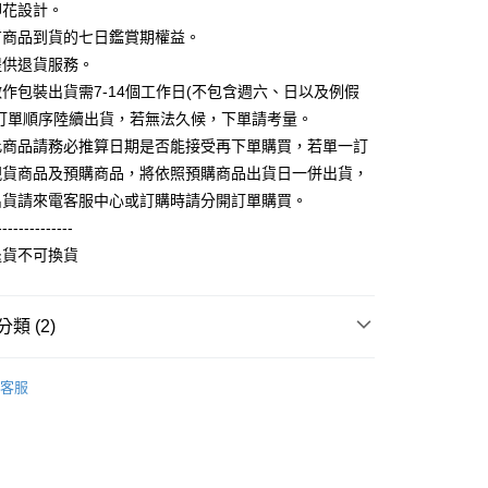
FTEE先享後付」】
印花設計。
。
先享後付是「在收到商品之後才付款」的支付方式。 讓您購物簡單
准額度、可分期數及費用金額請依後續交易確認頁面所載為準。
有商品到貨的七日鑑賞期權益。
心！
立30分鐘內，如未前往確認交易或遇審核未通過，訂單將自動取
：不需註冊會員、不需綁卡、不需儲值。
提供退貨服務。
「轉專審核」未通過狀況，表示未達大哥付你分期系統評分，恕
：只要手機號碼，簡訊認證，即可結帳。
作包裝出貨需7-14個工作日(不包含週六、日以及例假
評估內容。
：先確認商品／服務後，再付款。
式說明】
照訂單順序陸續出貨，若無法久候，下單請考量。
取貨
項不併入電信帳單，「大哥付你分期」於每月結算日後寄送繳費提
EE先享後付」結帳流程】
此商品請務必推算日期是否能接受再下單購買，若單一訂
5，滿NT$899(含以上)免運費
方式選擇「AFTEE先享後付」後，將跳轉至「AFTEE先享後
現貨商品及預購商品，將依照預購商品出貨日一併出貨，
訊連結打開帳單後，可選擇「超商條碼／台灣大直營門市／銀行轉
頁面，進行簡訊認證並確認金額後，即可完成結帳。
付／iPASS MONEY」等通路繳費。
家取貨
成立數日內，您將收到繳費通知簡訊。
出貨請來電客服中心或訂購時請分開訂單購買。
費通知簡訊後14天內，點擊此簡訊中的連結，可透過四大超商
0，滿NT$899(含以上)免運費
--------------
項】
網路銀行／等多元方式進行付款，方視為交易完成。
係由「台灣大哥大股份有限公司」（以下簡稱本公司）所提供，讓
退貨不可換貨
：結帳手續完成當下不需立刻繳費，但若您需要取消訂單，請聯
取貨
易時，得透過本服務購買商品或服務，並由商店將買賣／分期付
的店家。未經商家同意取消之訂單仍視為有效，需透過AFTEE
金債權讓與本公司後，依約使用本公司帳單繳交帳款。
繳納相關費用。
5，滿NT$899(含以上)免運費
意付款使用「大哥付你分期」之契約關係目的，商店將以您的個人
否成功請以「AFTEE先享後付 」之結帳頁面顯示為準，若有關於
類 (2)
含姓名、電話或地址）提供予台灣大哥大進項蒐集、處理及利
功／繳費後需取消欲退款等相關疑問，請聯繫「AFTEE先享後
1取貨
公司與您本人進行分期帳單所需資料之確認、核對及更正。
援中心」
https://netprotections.freshdesk.com/support/home
0，滿NT$899(含以上)免運費
刷毛長袖衫(帽T 大學T 連帽外套)
厚版刷毛帽T
戶服務條款，請詳閱以下連結：
https://oppay.tw/userRule
客服
項】
恩沛科技股份有限公司提供之「AFTEE先享後付」服務完成之
依本服務之必要範圍內提供個人資料，並將交易相關給付款項請
5，滿NT$899(含以上)免運費
讓予恩沛科技股份有限公司。
個人資料處理事宜，請瀏覽以下網址：