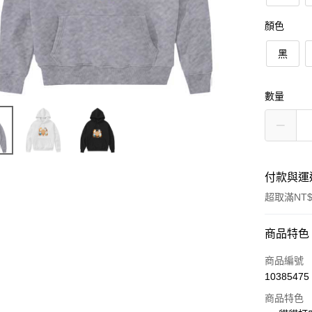
顏色
黑
數量
付款與運
超取滿NT$
付款方式
商品特色
信用卡一
商品編號
10385475
信用卡分
商品特色
3 期 