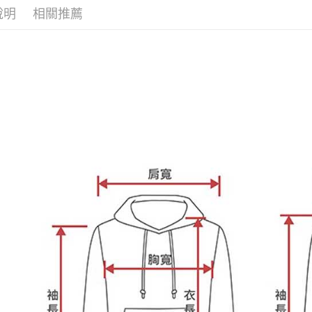
https://aft
說明
相關推薦
３．未成
「AFTE
任。
４．使用「
即時審查
結果請求
５．嚴禁
形，恩沛
動。