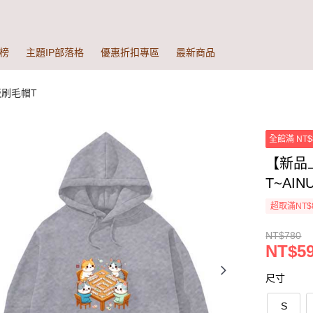
榜
主題IP部落格
優惠折扣專區
最新商品
版刷毛帽T
全館滿 NT$
【新品
T~AIN
超取滿NT$
NT$780
NT$59
尺寸
S