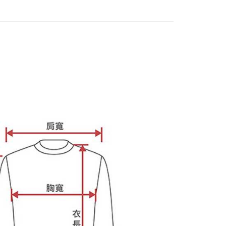
ee.tw/terms/#terms3
年的使用者請事先徵得法定代理人或監護人之同意方可使用
E先享後付」，若未經同意申辦者引起之損失，本公司不負相關責
AFTEE先享後付」時，將依據個別帳號之用戶狀況，依本公司
核予不同之上限額度；若仍有額度不足之情形，本公司將視審查
用戶進行身份認證。
一人註冊多個帳號或使用他人資訊註冊。若發現惡意使用之情
科技股份有限公司將有權停止該用戶之使用額度並採取法律行