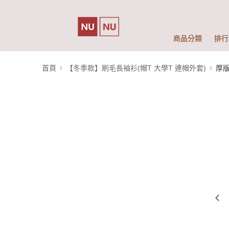
商品分類
排行
首頁
【冬季款】刷毛長袖衫(帽T 大學T 連帽外套)
厚