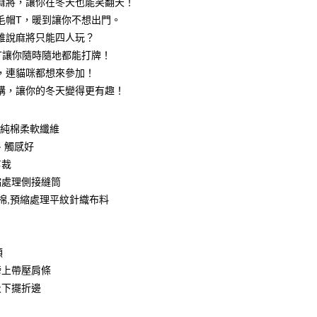
麻將，讓你在冬天也能笑翻天！
0 利率 每期
NT$99
21家銀行
庫商業銀行
第一商業銀行
毛帽T，暖到讓你不想出門。
業銀行
彰化商業銀行
 0 利率 每期
NT$49
21家銀行
誰說麻將只能四人玩？
庫商業銀行
第一商業銀行
業儲蓄銀行
台北富邦商業銀行
業銀行
彰化商業銀行
T讓你隨時隨地都能打牌！
庫商業銀行
第一商業銀行
付款
華商業銀行
兆豐國際商業銀行
業儲蓄銀行
台北富邦商業銀行
，連貓咪都想來參加！
業銀行
彰化商業銀行
小企業銀行
台中商業銀行
華商業銀行
兆豐國際商業銀行
業儲蓄銀行
台北富邦商業銀行
購，讓你的冬天變得更有趣！
台灣）商業銀行
華泰商業銀行
小企業銀行
台中商業銀行
華商業銀行
兆豐國際商業銀行
業銀行
遠東國際商業銀行
台灣）商業銀行
華泰商業銀行
小企業銀行
台中商業銀行
業銀行
永豐商業銀行
業銀行
遠東國際商業銀行
0%純棉柔軟纖維
台灣）商業銀行
華泰商業銀行
業銀行
星展（台灣）商業銀行
業銀行
永豐商業銀行
、觸感好
業銀行
遠東國際商業銀行
際商業銀行
中國信託商業銀行
業銀行
星展（台灣）商業銀行
業銀行
永豐商業銀行
剪裁
天信用卡公司
際商業銀行
中國信託商業銀行
業銀行
星展（台灣）商業銀行
縮處理側接縫筒
天信用卡公司
際商業銀行
中國信託商業銀行
y
紡棉,預縮處理平紋針織布料
天信用卡公司
分期
領
膀上帶壓肩條
你分期使用說明】
享後付
及下擺折邊
由台灣大哥大提供，台灣大哥大用戶可立即使用無須另外申請。
式選擇「大哥付你分期」，訂單成立後會自動跳轉到大哥付的交易
證手機門號後，選擇欲分期的期數、繳款截止日，確認付款後即