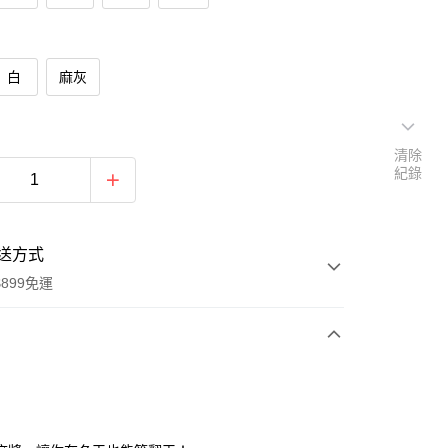
白
麻灰
清除
紀錄
送方式
899免運
次付款
期付款
0 利率 每期
NT$199
21家銀行