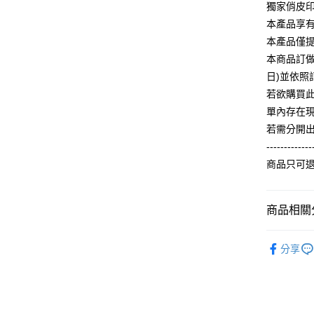
【關於「A
獨家俏皮
ATM付款
完成交易
AFTEE
3.實際核
本產品享
便利好安
4.訂單成
１．簡單
本產品僅
消。如遇
２．便利
運送方式
本商品訂做
無法說明
３．安心
【繳款方
日)並依
全家付款
1.分期款
【「AFT
若欲購買
醒簡訊。
每筆NT$6
１．於結帳
單內存在
2.透過簡
付」結帳
帳／街口支
付款後全
２．訂單
若需分開
３．收到繳
每筆NT$6
-------------
【注意事
／ATM／
1.本服務
商品只可
※ 請注意
7-11付款
用戶於交
絡購買商品
款買賣價
先享後付
每筆NT$6
2.基於同
※ 交易是
商品相關分
資料（包
是否繳費成
付款後7-1
用，由本
付客戶支
每筆NT$6
【冬季款】
3.完整用
分享
【注意事
ALL
宅配
１．透過由
交易，需
每筆NT$6
求債權轉
２．關於