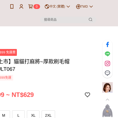
0
中文 (繁體)
TWD
899 免運費
上市】貓貓打麻將~厚款刷毛帽
ULT067
899免運
9 ~ NT$629
M
L
XL
2XL