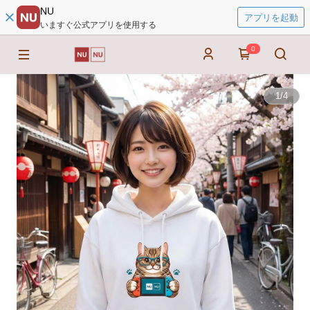
NU
アプリを起動
いますぐ公式アプリを使用する
0
1
/
4