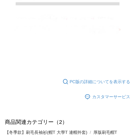
てAFTEEにご提供いただく、またはAFTEEにあなたの個人情報の収集、処
理、利用を許可することににご同意いただけない場合は、当サービスを選
択しないでください。
PC版の詳細についてを表示する
カスタマーサービス
商品関連カテゴリー（2）
【冬季款】刷毛長袖衫(帽T 大學T 連帽外套)
厚版刷毛帽T