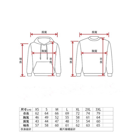
わらず、AFTEEで指定された期限内にお支払いください。
購入できるようにし、店舗が売買／分割払い売買の債権を当社に譲渡した
配送毎にNT$65、NT$899以上で送料無料
後、契約に基づいて当社の請求書で帳款を支払うことになります。
二、支払い限度額
2. 「OP Pay Later」を利用する契約関係の目的から、店舗はあなたの個人
1.初回 AFTEEを ご利用の際に、認証結果及び当社の審査の結果に基づ
情報（名前、電話または住所を含む）を台湾大哥大に提供し、収集、処理
き、限度額が設定されます。
および利用するために、当社があなた本人と分割請求書に必要な情報の確
2.決済金額は最低NT$20です。
認、照合および修正を行います。
3.現在、台湾の会員のみご利用いただけます。
3. 完全なユーザーサービス規約については、以下のリンクを参照してくだ
さい：
https://oppay.tw/userRule
三、利用規約「AFTEE代金後払い」（以下当サービスという）はネットプ
ロテクションズ（以下 AFTEE という）が提供し、AFTEEが代金を徴収し
ます。当サービスご利用の際に提供しなければならない個人情報（注文者
の氏名、電話番号、受取人の氏名、電話番号、受取人住所を含むがこれに
限らない）は、AFTEEに渡され当サービスで必要な範囲内で利用されま
す。AFTEEの個人情報の収集、処理、利用について、詳細はAFTEE公式ホ
ームページの『個人情報の収集、処理及び利用に関する声明』をご参照く
ださい（
https://aftee.tw/privacypolicy/
）。
AFTEEの初回ご利用の際に、審査を通過すれば、最高額がNT$10,000にな
ります。支払い期限を過ぎた場合、その金額に基づいて年利20%の遅延滞
納金が加算されます。未成年の利用者は、事前に法定代理人または後見人
の同意を得ればAFTEEをご利用いただけます。
個人情報の処理、利用について疑問がある、または関連する法律の権利を
行使したい場合は、ネットプロテクションズ
cs_tw@netprotections.co.jp
にご連絡ください。上記に示した個人情報を、必要な購入注文書とあわせ