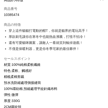
クレジットカード1回払い
商品番号
クレジットカード分割払い
10385474
3回払い、金利0、毎回
NT$199
21行の銀行
商品の特徴
6回払い、金利0、毎回
NT$99
21行の銀行
合作金庫商業銀行
第一商業銀行
穿上這件貓貓打電動的帽T，你就是貓界的電玩高手！
華南商業銀行
彰化商業銀行
12回払い、金利0、毎回
NT$49
21行の銀行
合作金庫商業銀行
第一商業銀行
厚款刷毛讓你在寒冬中也能熱血沸騰，打怪不怕冷！
上海商業儲蓄銀行
台北富邦商業銀行
華南商業銀行
彰化商業銀行
合作金庫商業銀行
第一商業銀行
コンビニ店頭代金引換
国泰世華商業銀行
兆豐國際商業銀行
還有可愛貓咪圖案，讓敵人一看就笑到輸掉遊戲！
上海商業儲蓄銀行
台北富邦商業銀行
華南商業銀行
彰化商業銀行
台湾中小企業銀行
台中商業銀行
不僅是保暖利器，更是你冬季宅家的最佳夥伴！
国泰世華商業銀行
兆豐國際商業銀行
LINE Pay
上海商業儲蓄銀行
台北富邦商業銀行
HSBC(台湾)商業銀行
華泰商業銀行
台湾中小企業銀行
台中商業銀行
国泰世華商業銀行
兆豐國際商業銀行
聯邦商業銀行
遠東国際商業銀行
セールスポイント
HSBC(台湾)商業銀行
華泰商業銀行
Apple Pay
台湾中小企業銀行
台中商業銀行
元大商業銀行
永豐商業銀行
聯邦商業銀行
遠東国際商業銀行
材質:100%純棉柔軟纖維
HSBC(台湾)商業銀行
華泰商業銀行
玉山商業銀行
星展(台湾)商業銀行
JKOPAY
元大商業銀行
永豐商業銀行
特色:柔軟、觸感好
聯邦商業銀行
遠東国際商業銀行
台新國際商業銀行
中国信託商業銀行
玉山商業銀行
星展(台湾)商業銀行
元大商業銀行
永豐商業銀行
精梳柔棉剪裁
台湾楽天クレジットカード会社
Easy Wallet
台新國際商業銀行
中国信託商業銀行
玉山商業銀行
星展(台湾)商業銀行
預水洗防縮處理側接縫筒
台湾楽天クレジットカード会社
台新國際商業銀行
中国信託商業銀行
Google Pay
100%環紡棉,預縮處理平紋針織布料
台湾楽天クレジットカード会社
彈性:微彈
Plus Pay
厚度:330G
OP Pay Later
2CM羅紋領