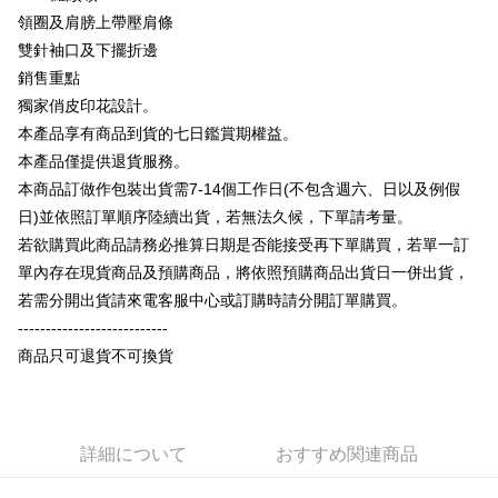
説明
領圈及肩膀上帶壓肩條
【OP Pay Later 使用説明】
雙針袖口及下擺折邊
AFTEE代金後払い
1. 本サービスは台湾大哥大によって提供され、台湾大哥大のユーザーは追
加の申請なしで即時に利用可能です。
銷售重點
説明
2. 支払い方法で「OP Pay Later」を選択すると、注文が成立した後に自動
獨家俏皮印花設計。
一、 AFTEE代金後払いについて
的に OP Pay Later の取引プロセスに移行し、携帯番号を確認後、分割払
ATM払い
1.お支払い方法でAFTEE代金後払いを選択すると、携帯電話認証ウィンド
本產品享有商品到貨的七日鑑賞期權益。
いの回数や支払い期限を選択し、支払いを確認すると取引が完了します。
ウが表示されます。
3. 実際の承認額、分割回数および費用については、後続の取引確認ページ
本產品僅提供退貨服務。
2.SMSで認証してお支払い手続を進めてください。
配送方法
を基準とします。
3.注文するときのお支払いは不要です。商品はご指定の住所に配送されま
本商品訂做作包裝出貨需7-14個工作日(不包含週六、日以及例假
4. 注文成立後30分以内に確認取引を行わない場合や審査が通過しない場
す。
全家付款取貨
日)並依照訂單順序陸續出貨，若無法久候，下單請考量。
合、注文は自動的にキャンセルされます。「転専審査」に未通過の状況が
4.ご注文が完了すると、携帯に支払い通知のSMSが届きます。アプリ会員
発生した場合は、システムの評価基準に達していないことを意味し、評価
配送毎にNT$65、NT$899以上で送料無料
若欲購買此商品請務必推算日期是否能接受再下單購買，若單一訂
の場合は、AFTEE アプリプッシュ通知が届きます。
内容についての説明はいたしかねます。
5.商品受け取り時のお支払いは不要です。商品を確かめてから、SMSまた
單內存在現貨商品及預購商品，將依照預購商品出貨日一併出貨，
付款後全家取貨
はアプリの通知に従って、4大コンビニ、またはATM/オンラインバンキン
若需分開出貨請來電客服中心或訂購時請分開訂單購買。
グでお支払いください。
配送毎にNT$60、NT$899以上で送料無料
【支払い方法の説明】
---------------------------
1. 分割払いの金額は電信請求書に統合されず、「OP Pay Later」は毎月の
代金納付期限は最短で 14 日以内ですので、ご注意ください。AFTEE アプ
7-11付款取貨
商品只可退貨不可換貨
締め日後に支払いリマインダーのSMSを送信します。
リをダウンロードして AFTEE 会員になるとお支払い期限を最長 45 日以内
2. SMSのリンクを通じて請求書を開いた後、「コンビニバーコード／台湾
配送毎にNT$65、NT$899以上で送料無料
まで延長できます。
大直営店舗／銀行振込／街口支払い／iPASS MONEY」などのチャネルで
支払いを選択できます。
付款後7-11取貨
お支払期限は、ショップが請求した期日と、AFTEEで延長できる日数をも
とに計算されます。AFTEEで注文すると、商品を受け取るまで支払い期限
配送毎にNT$60、NT$899以上で送料無料
詳細について
おすすめ関連商品
【注意事項】
を延長できますが、商品を期限内に受け取れない場合があります（例：予
1. 本サービスは「台湾大哥大株式会社」（以下「当社」といいます）によ
約商品や商品到着日が比較的遅い商品）。そのため、商品到着の有無に関
宅配
って提供され、ユーザーが取引時に本サービスを通じて商品やサービスを