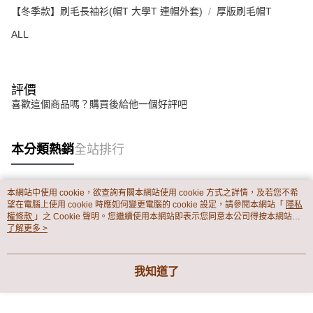
【冬季款】刷毛長袖衫(帽T 大學T 連帽外套)
厚版刷毛帽T
ALL
評價
喜歡這個商品嗎？購買後給他一個好評吧
本分類熱銷
全站排行
本網站中使用 cookie，欲查詢有關本網站使用 cookie 方式之詳情，及若您不希
熱門標籤
望在電腦上使用 cookie 時應如何變更電腦的 cookie 設定，請參閱本網站「
隱私
權條款
」之 Cookie 聲明。您繼續使用本網站即表示您同意本公司得按本網站使
用條款之 Cookie 聲明使用 cookie。
了解更多 >
我知道了