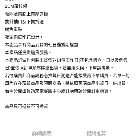
相關說明
2CM羅紋領
【大哥付你分期使用說明】
領圈及肩膀上帶壓肩條
AFTEE先享後付
1.本服務由台灣大哥大提供，台灣大哥大用戶可立即使用無須另外申請。
雙針袖口及下擺折邊
2.付款方式選擇「大哥付你分期」，訂單成立後會自動跳轉到大哥付的交易
相關說明
流程，驗證手機門號後，選擇欲分期的期數、繳款截止日，確認付款後即完
銷售重點
【關於「AFTEE先享後付」】
成交易。
ATM付款
AFTEE先享後付是「在收到商品之後才付款」的支付方式。 讓您購物簡單
獨家俏皮印花設計。
3.實際核准額度、可分期數及費用金額請依後續交易確認頁面所載為準。
便利好安心！
4.訂單成立30分鐘內，如未前往確認交易或遇審核未通過，訂單將自動取
本產品享有商品到貨的七日鑑賞期權益。
１．簡單：不需註冊會員、不需綁卡、不需儲值。
運送方式
消。如遇「轉專審核」未通過狀況，表示未達大哥付你分期系統評分，恕無
２．便利：只要手機號碼，簡訊認證，即可結帳。
本產品僅提供退貨服務。
法說明評估內容。
３．安心：先確認商品／服務後，再付款。
全家付款取貨
本商品訂做作包裝出貨需7-14個工作日(不包含週六、日以及例假
【繳款方式說明】
1.分期款項不併入電信帳單，「大哥付你分期」於每月結算日後寄送繳費提
每筆NT$65，滿NT$899(含以上)免運費
日)並依照訂單順序陸續出貨，若無法久候，下單請考量。
【「AFTEE先享後付」結帳流程】
醒簡訊。
１．於結帳方式選擇「AFTEE先享後付」後，將跳轉至「AFTEE先享後付」
若欲購買此商品請務必推算日期是否能接受再下單購買，若單一訂
2.透過簡訊連結打開帳單後，可選擇「超商條碼／台灣大直營門市／銀行轉
付款後全家取貨
結帳頁面，進行簡訊認證並確認金額後，即可完成結帳。
帳／街口支付／iPASS MONEY」等通路繳費。
單內存在現貨商品及預購商品，將依照預購商品出貨日一併出貨，
２．訂單成立數日內，您將收到繳費通知簡訊。
每筆NT$60，滿NT$899(含以上)免運費
若需分開出貨請來電客服中心或訂購時請分開訂單購買。
３．收到繳費通知簡訊後14天內，點擊此簡訊中的連結，可透過四大超商／
【注意事項】
ATM／網路銀行／等多元方式進行付款，方視為交易完成。
---------------------------
7-11付款取貨
1.本服務係由「台灣大哥大股份有限公司」（以下簡稱本公司）所提供，讓
※ 請注意：結帳手續完成當下不需立刻繳費，但若您需要取消訂單，請聯絡
用戶於交易時，得透過本服務購買商品或服務，並由商店將買賣／分期付款
商品只可退貨不可換貨
每筆NT$65，滿NT$899(含以上)免運費
購買商品的店家。未經商家同意取消之訂單仍視為有效，需透過AFTEE先享
買賣價金債權讓與本公司後，依約使用本公司帳單繳交帳款。
後付繳納相關費用。
2.基於同意付款使用「大哥付你分期」之契約關係目的，商店將以您的個人
付款後7-11取貨
※ 交易是否成功請以「AFTEE先享後付 」之結帳頁面顯示為準，若有關於
資料（包含姓名、電話或地址）提供予台灣大哥大進項蒐集、處理及利用，
是否繳費成功／繳費後需取消欲退款等相關疑問，請聯繫「AFTEE先享後付
每筆NT$60，滿NT$899(含以上)免運費
由本公司與您本人進行分期帳單所需資料之確認、核對及更正。
客戶支援中心」
https://netprotections.freshdesk.com/support/home
3.完整用戶服務條款，請詳閱以下連結：
https://oppay.tw/userRule
詳細說明
相關推薦