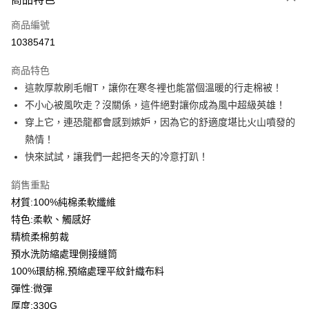
信用卡一次付款
商品編號
信用卡分期付款
10385471
3 期 0 利率 每期
NT$199
21家銀行
商品特色
6 期 0 利率 每期
NT$99
21家銀行
合作金庫商業銀行
第一商業銀行
這款厚款刷毛帽T，讓你在寒冬裡也能當個溫暖的行走棉被！
華南商業銀行
彰化商業銀行
12 期 0 利率 每期
NT$49
21家銀行
合作金庫商業銀行
第一商業銀行
不小心被風吹走？沒關係，這件絕對讓你成為風中超級英雄！
上海商業儲蓄銀行
台北富邦商業銀行
華南商業銀行
彰化商業銀行
合作金庫商業銀行
第一商業銀行
超商取貨付款
國泰世華商業銀行
兆豐國際商業銀行
穿上它，連恐龍都會感到嫉妒，因為它的舒適度堪比火山噴發的
上海商業儲蓄銀行
台北富邦商業銀行
華南商業銀行
彰化商業銀行
臺灣中小企業銀行
台中商業銀行
熱情！
國泰世華商業銀行
兆豐國際商業銀行
LINE Pay
上海商業儲蓄銀行
台北富邦商業銀行
匯豐（台灣）商業銀行
華泰商業銀行
臺灣中小企業銀行
台中商業銀行
快來試試，讓我們一起把冬天的冷意打趴！
國泰世華商業銀行
兆豐國際商業銀行
聯邦商業銀行
遠東國際商業銀行
匯豐（台灣）商業銀行
華泰商業銀行
Apple Pay
臺灣中小企業銀行
台中商業銀行
元大商業銀行
永豐商業銀行
銷售重點
聯邦商業銀行
遠東國際商業銀行
匯豐（台灣）商業銀行
華泰商業銀行
玉山商業銀行
星展（台灣）商業銀行
街口支付
元大商業銀行
永豐商業銀行
材質:100%純棉柔軟纖維
聯邦商業銀行
遠東國際商業銀行
台新國際商業銀行
中國信託商業銀行
玉山商業銀行
星展（台灣）商業銀行
特色:柔軟、觸感好
元大商業銀行
永豐商業銀行
台灣樂天信用卡公司
悠遊付
台新國際商業銀行
中國信託商業銀行
玉山商業銀行
星展（台灣）商業銀行
精梳柔棉剪裁
台灣樂天信用卡公司
台新國際商業銀行
中國信託商業銀行
Google Pay
預水洗防縮處理側接縫筒
台灣樂天信用卡公司
100%環紡棉,預縮處理平紋針織布料
全盈+PAY
彈性:微彈
大哥付你分期
厚度:330G