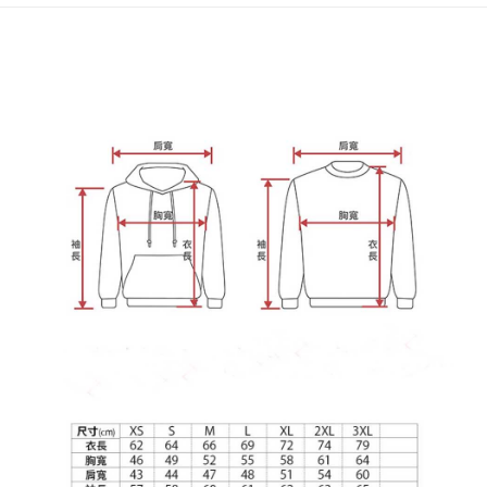
宅配
【注意事項】
１．透過由恩沛科技股份有限公司提供之「AFTEE先享後付」服務完成之交
每筆NT$65，滿NT$899(含以上)免運費
易，需依本服務之必要範圍內提供個人資料，並將交易相關給付款項請求債
權轉讓予恩沛科技股份有限公司。
２．關於個人資料處理事宜，請瀏覽以下網址：
https://aftee.tw/terms/#terms3
３．未成年的使用者請事先徵得法定代理人或監護人之同意方可使用
「AFTEE先享後付」，若未經同意申辦者引起之損失，本公司不負相關責
任。
４．使用「AFTEE先享後付」時，將依據個別帳號之用戶狀況，依本公司即
時審查核予不同之上限額度；若仍有額度不足之情形，本公司將視審查結果
請求用戶進行身份認證。
５．嚴禁一人註冊多個帳號或使用他人資訊註冊。若發現惡意使用之情形，
恩沛科技股份有限公司將有權停止該用戶之使用額度並採取法律行動。