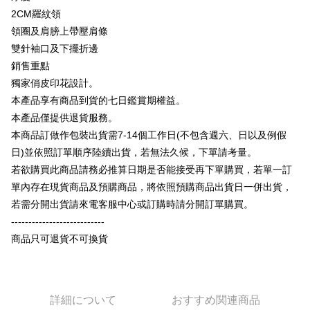
説明
2CM羅紋領
【OP Pay Later 使用説明】
領圈及肩膀上帶壓肩條
AFTEE代金後払い
1. 本サービスは台湾大哥大によって提供され、台湾大哥大のユーザーは追
加の申請なしで即時に利用可能です。
雙針袖口及下擺折邊
説明
2. 支払い方法で「OP Pay Later」を選択すると、注文が成立した後に自動
銷售重點
一、 AFTEE代金後払いについて
的に OP Pay Later の取引プロセスに移行し、携帯番号を確認後、分割払
ATM払い
1.お支払い方法でAFTEE代金後払いを選択すると、携帯電話認証ウィンド
獨家俏皮印花設計。
いの回数や支払い期限を選択し、支払いを確認すると取引が完了します。
ウが表示されます。
3. 実際の承認額、分割回数および費用については、後続の取引確認ページ
本產品享有商品到貨的七日鑑賞期權益。
2.SMSで認証してお支払い手続を進めてください。
配送方法
を基準とします。
3.注文するときのお支払いは不要です。商品はご指定の住所に配送されま
本產品僅提供退貨服務。
4. 注文成立後30分以内に確認取引を行わない場合や審査が通過しない場
す。
全家付款取貨
本商品訂做作包裝出貨需7-14個工作日(不包含週六、日以及例假
合、注文は自動的にキャンセルされます。「転専審査」に未通過の状況が
4.ご注文が完了すると、携帯に支払い通知のSMSが届きます。アプリ会員
発生した場合は、システムの評価基準に達していないことを意味し、評価
配送毎にNT$65、NT$899以上で送料無料
日)並依照訂單順序陸續出貨，若無法久候，下單請考量。
の場合は、AFTEE アプリプッシュ通知が届きます。
内容についての説明はいたしかねます。
5.商品受け取り時のお支払いは不要です。商品を確かめてから、SMSまた
若欲購買此商品請務必推算日期是否能接受再下單購買，若單一訂
付款後全家取貨
はアプリの通知に従って、4大コンビニ、またはATM/オンラインバンキン
單內存在現貨商品及預購商品，將依照預購商品出貨日一併出貨，
グでお支払いください。
配送毎にNT$60、NT$899以上で送料無料
【支払い方法の説明】
若需分開出貨請來電客服中心或訂購時請分開訂單購買。
1. 分割払いの金額は電信請求書に統合されず、「OP Pay Later」は毎月の
代金納付期限は最短で 14 日以内ですので、ご注意ください。AFTEE アプ
7-11付款取貨
---------------------------
締め日後に支払いリマインダーのSMSを送信します。
リをダウンロードして AFTEE 会員になるとお支払い期限を最長 45 日以内
2. SMSのリンクを通じて請求書を開いた後、「コンビニバーコード／台湾
配送毎にNT$65、NT$899以上で送料無料
商品只可退貨不可換貨
まで延長できます。
大直営店舗／銀行振込／街口支払い／iPASS MONEY」などのチャネルで
支払いを選択できます。
付款後7-11取貨
お支払期限は、ショップが請求した期日と、AFTEEで延長できる日数をも
とに計算されます。AFTEEで注文すると、商品を受け取るまで支払い期限
配送毎にNT$60、NT$899以上で送料無料
【注意事項】
を延長できますが、商品を期限内に受け取れない場合があります（例：予
1. 本サービスは「台湾大哥大株式会社」（以下「当社」といいます）によ
詳細について
おすすめ関連商品
約商品や商品到着日が比較的遅い商品）。そのため、商品到着の有無に関
宅配
って提供され、ユーザーが取引時に本サービスを通じて商品やサービスを