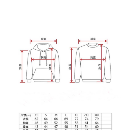
わらず、AFTEEで指定された期限内にお支払いください。
購入できるようにし、店舗が売買／分割払い売買の債権を当社に譲渡した
配送毎にNT$65、NT$899以上で送料無料
後、契約に基づいて当社の請求書で帳款を支払うことになります。
二、支払い限度額
2. 「OP Pay Later」を利用する契約関係の目的から、店舗はあなたの個人
1.初回 AFTEEを ご利用の際に、認証結果及び当社の審査の結果に基づ
情報（名前、電話または住所を含む）を台湾大哥大に提供し、収集、処理
き、限度額が設定されます。
および利用するために、当社があなた本人と分割請求書に必要な情報の確
2.決済金額は最低NT$20です。
認、照合および修正を行います。
3.現在、台湾の会員のみご利用いただけます。
3. 完全なユーザーサービス規約については、以下のリンクを参照してくだ
さい：
https://oppay.tw/userRule
三、利用規約「AFTEE代金後払い」（以下当サービスという）はネットプ
ロテクションズ（以下 AFTEE という）が提供し、AFTEEが代金を徴収し
ます。当サービスご利用の際に提供しなければならない個人情報（注文者
の氏名、電話番号、受取人の氏名、電話番号、受取人住所を含むがこれに
限らない）は、AFTEEに渡され当サービスで必要な範囲内で利用されま
す。AFTEEの個人情報の収集、処理、利用について、詳細はAFTEE公式ホ
ームページの『個人情報の収集、処理及び利用に関する声明』をご参照く
ださい（
https://aftee.tw/privacypolicy/
）。
AFTEEの初回ご利用の際に、審査を通過すれば、最高額がNT$10,000にな
ります。支払い期限を過ぎた場合、その金額に基づいて年利20%の遅延滞
納金が加算されます。未成年の利用者は、事前に法定代理人または後見人
の同意を得ればAFTEEをご利用いただけます。
個人情報の処理、利用について疑問がある、または関連する法律の権利を
行使したい場合は、ネットプロテクションズ
cs_tw@netprotections.co.jp
にご連絡ください。上記に示した個人情報を、必要な購入注文書とあわせ