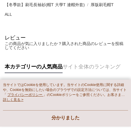
【冬季款】刷毛長袖衫(帽T 大學T 連帽外套)
厚版刷毛帽T
ALL
レビュー
この商品が気に入りましたか？購入された商品のレビューを投稿
してください
本カテゴリーの人気商品
サイト全体のランキング
当サイトではCookieを使用しています。当サイトのCookie使用に関する詳細
人気タグ
や、Cookieを無効にしたい場合のブラウザでの設定方法については、当サイト
「
プライバシーポリシー
」のCookieポリシーをご参照ください。お客さま
が、当サイトを引き続き使用される場合、当社がサイト利用規約のCookieポリ
詳しく見る >
シーに基づいてCookieを使用することに同意したものとみなします。
分かりました