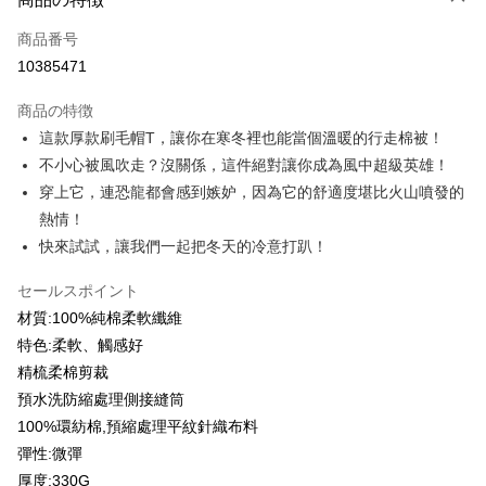
クレジットカード1回払い
商品番号
クレジットカード分割払い
10385471
3回払い、金利0、毎回
NT$199
21行の銀行
商品の特徴
6回払い、金利0、毎回
NT$99
21行の銀行
合作金庫商業銀行
第一商業銀行
這款厚款刷毛帽T，讓你在寒冬裡也能當個溫暖的行走棉被！
華南商業銀行
彰化商業銀行
12回払い、金利0、毎回
NT$49
21行の銀行
合作金庫商業銀行
第一商業銀行
不小心被風吹走？沒關係，這件絕對讓你成為風中超級英雄！
上海商業儲蓄銀行
台北富邦商業銀行
華南商業銀行
彰化商業銀行
合作金庫商業銀行
第一商業銀行
コンビニ店頭代金引換
国泰世華商業銀行
兆豐國際商業銀行
穿上它，連恐龍都會感到嫉妒，因為它的舒適度堪比火山噴發的
上海商業儲蓄銀行
台北富邦商業銀行
華南商業銀行
彰化商業銀行
台湾中小企業銀行
台中商業銀行
熱情！
国泰世華商業銀行
兆豐國際商業銀行
LINE Pay
上海商業儲蓄銀行
台北富邦商業銀行
HSBC(台湾)商業銀行
華泰商業銀行
台湾中小企業銀行
台中商業銀行
快來試試，讓我們一起把冬天的冷意打趴！
国泰世華商業銀行
兆豐國際商業銀行
聯邦商業銀行
遠東国際商業銀行
HSBC(台湾)商業銀行
華泰商業銀行
Apple Pay
台湾中小企業銀行
台中商業銀行
元大商業銀行
永豐商業銀行
聯邦商業銀行
遠東国際商業銀行
セールスポイント
HSBC(台湾)商業銀行
華泰商業銀行
玉山商業銀行
星展(台湾)商業銀行
JKOPAY
元大商業銀行
永豐商業銀行
材質:100%純棉柔軟纖維
聯邦商業銀行
遠東国際商業銀行
台新國際商業銀行
中国信託商業銀行
玉山商業銀行
星展(台湾)商業銀行
元大商業銀行
永豐商業銀行
特色:柔軟、觸感好
台湾楽天クレジットカード会社
Easy Wallet
台新國際商業銀行
中国信託商業銀行
玉山商業銀行
星展(台湾)商業銀行
精梳柔棉剪裁
台湾楽天クレジットカード会社
台新國際商業銀行
中国信託商業銀行
Google Pay
預水洗防縮處理側接縫筒
台湾楽天クレジットカード会社
100%環紡棉,預縮處理平紋針織布料
Plus Pay
彈性:微彈
OP Pay Later
厚度:330G