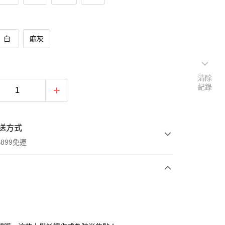
白
麻灰
清除
紀錄
送方式
899免運
次付款
期付款
0 利率 每期
NT$159
21家銀行