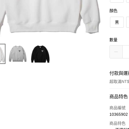
顏色
黑
數量
付款與運
超取滿NT$
付款方式
商品特色
信用卡一
商品編號
10365902
信用卡分
商品特色
3 期 