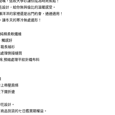
閉嘴，這款大學衫讓你成為時尚焦點！
0 利率 每期
NT$79
21家銀行
庫商業銀行
第一商業銀行
毛設計，給你無與倫比的溫暖感受。
業銀行
彰化商業銀行
 0 利率 每期
NT$39
21家銀行
懶洋洋的家裡還是出門約會，通通適用！
庫商業銀行
第一商業銀行
業儲蓄銀行
台北富邦商業銀行
業銀行
彰化商業銀行
，讓冬天的寒冷無處遁形！
庫商業銀行
第一商業銀行
付款
華商業銀行
兆豐國際商業銀行
業儲蓄銀行
台北富邦商業銀行
業銀行
彰化商業銀行
小企業銀行
台中商業銀行
華商業銀行
兆豐國際商業銀行
業儲蓄銀行
台北富邦商業銀行
台灣）商業銀行
華泰商業銀行
0%純棉柔軟纖維
小企業銀行
台中商業銀行
華商業銀行
兆豐國際商業銀行
業銀行
遠東國際商業銀行
、觸感好
台灣）商業銀行
華泰商業銀行
小企業銀行
台中商業銀行
業銀行
永豐商業銀行
業銀行
遠東國際商業銀行
剪裁長袖衫
台灣）商業銀行
華泰商業銀行
業銀行
星展（台灣）商業銀行
業銀行
永豐商業銀行
縮處理側接縫筒
業銀行
遠東國際商業銀行
際商業銀行
中國信託商業銀行
業銀行
星展（台灣）商業銀行
業銀行
永豐商業銀行
紡棉,預縮處理平紋針織布料
天信用卡公司
際商業銀行
中國信託商業銀行
業銀行
星展（台灣）商業銀行
天信用卡公司
際商業銀行
中國信託商業銀行
y
天信用卡公司
領
膀上帶壓肩條
分期
及下擺折邊
你分期使用說明】
享後付
印花設計。
由台灣大哥大提供，台灣大哥大用戶可立即使用無須另外申請。
式選擇「大哥付你分期」，訂單成立後會自動跳轉到大哥付的交易
有商品到貨的七日鑑賞期權益。
證手機門號後，選擇欲分期的期數、繳款截止日，確認付款後即