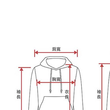
https://aft
３．未成
「AFTE
任。
４．使用「
即時審查
結果請求
５．嚴禁
形，恩沛
動。