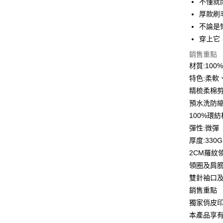
不懂就
6 期 
合作金
厚款刷
華南商
12 期
不論是
合作金
上海商
華南商
穿上它
合作金
超商取貨
國泰世
上海商
華南商
銷售重點
臺灣中
國泰世
LINE Pay
上海商
匯豐（
材質:10
臺灣中
國泰世
聯邦商
特色:柔軟
匯豐（
Apple Pay
臺灣中
元大商
聯邦商
精梳柔棉
匯豐（
玉山商
街口支付
元大商
預水洗防
聯邦商
台新國
玉山商
元大商
100%環
台灣樂
悠遊付
台新國
玉山商
彈性:微彈
台灣樂
台新國
Google Pa
厚度:330G
台灣樂
2CM羅紋
全盈+PAY
領圈及肩
大哥付你
雙針袖口
相關說明
銷售重點
【大哥付
AFTEE先
獨家俏皮
1.本服務
2.付款方
相關說明
本產品享
流程，驗