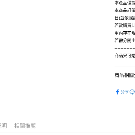
【關於「A
本產品僅
ATM付款
完成交易
AFTEE
3.實際核
本商品訂做
便利好安
4.訂單成
１．簡單
日)並依
消。如遇
２．便利
運送方式
若欲購買
無法說明
３．安心
【繳款方
單內存在
全家付款
1.分期款
【「AFT
若需分開
醒簡訊。
每筆NT$6
１．於結帳
-------------
2.透過簡
付」結帳
帳／街口支
付款後全
２．訂單
商品只可
３．收到繳
每筆NT$6
【注意事
／ATM／
1.本服務
※ 請注意
7-11付款
商品相關分
用戶於交
絡購買商品
款買賣價
先享後付
每筆NT$6
2.基於同
【冬季款】
※ 交易是
資料（包
分享
是否繳費成
付款後7-1
ALL
用，由本
付客戶支
每筆NT$6
3.完整用
【注意事
宅配
１．透過由
交易，需
每筆NT$6
求債權轉
說明
相關推薦
２．關於