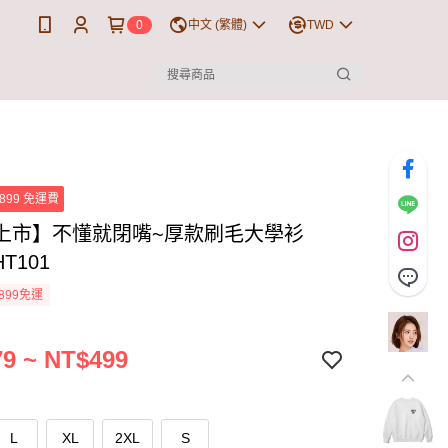
0
中文 (繁體)
TWD
899 免運費
上市】不懂就閉嘴~厚款刷毛大學衫
HT101
899免運
9 ~ NT$499
L
XL
2XL
S