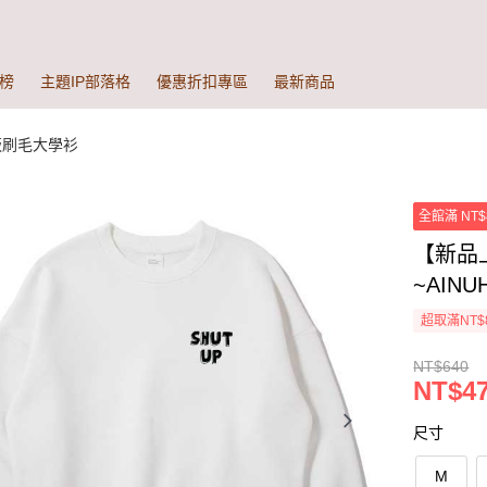
榜
主題IP部落格
優惠折扣專區
最新商品
版刷毛大學衫
全館滿 NT$
【新品
~AINU
超取滿NT$
NT$640
NT$47
尺寸
M