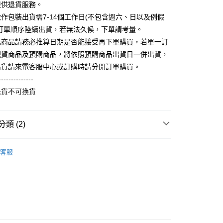
FTEE先享後付」】
提供退貨服務。
。
先享後付是「在收到商品之後才付款」的支付方式。 讓您購物簡單
准額度、可分期數及費用金額請依後續交易確認頁面所載為準。
作包裝出貨需7-14個工作日(不包含週六、日以及例假
心！
立30分鐘內，如未前往確認交易或遇審核未通過，訂單將自動取
：不需註冊會員、不需綁卡、不需儲值。
照訂單順序陸續出貨，若無法久候，下單請考量。
「轉專審核」未通過狀況，表示未達大哥付你分期系統評分，恕
：只要手機號碼，簡訊認證，即可結帳。
此商品請務必推算日期是否能接受再下單購買，若單一訂
評估內容。
：先確認商品／服務後，再付款。
式說明】
現貨商品及預購商品，將依照預購商品出貨日一併出貨，
取貨
項不併入電信帳單，「大哥付你分期」於每月結算日後寄送繳費提
EE先享後付」結帳流程】
出貨請來電客服中心或訂購時請分開訂單購買。
5，滿NT$899(含以上)免運費
方式選擇「AFTEE先享後付」後，將跳轉至「AFTEE先享後
--------------
訊連結打開帳單後，可選擇「超商條碼／台灣大直營門市／銀行轉
頁面，進行簡訊認證並確認金額後，即可完成結帳。
付／iPASS MONEY」等通路繳費。
家取貨
成立數日內，您將收到繳費通知簡訊。
退貨不可換貨
費通知簡訊後14天內，點擊此簡訊中的連結，可透過四大超商
0，滿NT$899(含以上)免運費
項】
網路銀行／等多元方式進行付款，方視為交易完成。
係由「台灣大哥大股份有限公司」（以下簡稱本公司）所提供，讓
：結帳手續完成當下不需立刻繳費，但若您需要取消訂單，請聯
取貨
類 (2)
易時，得透過本服務購買商品或服務，並由商店將買賣／分期付
的店家。未經商家同意取消之訂單仍視為有效，需透過AFTEE
金債權讓與本公司後，依約使用本公司帳單繳交帳款。
繳納相關費用。
5，滿NT$899(含以上)免運費
意付款使用「大哥付你分期」之契約關係目的，商店將以您的個人
刷毛長袖衫(帽T 大學T 連帽外套)
厚版刷毛大學衫
否成功請以「AFTEE先享後付 」之結帳頁面顯示為準，若有關於
含姓名、電話或地址）提供予台灣大哥大進項蒐集、處理及利
客服
功／繳費後需取消欲退款等相關疑問，請聯繫「AFTEE先享後
1取貨
公司與您本人進行分期帳單所需資料之確認、核對及更正。
援中心」
https://netprotections.freshdesk.com/support/home
0，滿NT$899(含以上)免運費
戶服務條款，請詳閱以下連結：
https://oppay.tw/userRule
項】
恩沛科技股份有限公司提供之「AFTEE先享後付」服務完成之
依本服務之必要範圍內提供個人資料，並將交易相關給付款項請
5，滿NT$899(含以上)免運費
讓予恩沛科技股份有限公司。
個人資料處理事宜，請瀏覽以下網址：