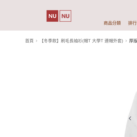
商品分類
排行
首頁
【冬季款】刷毛長袖衫(帽T 大學T 連帽外套)
厚