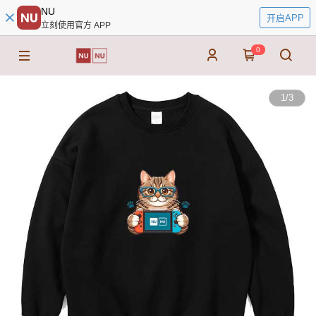
NU
开启APP
立刻使用官方 APP
0
1
/
3