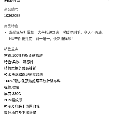
信用卡一次付款
商品编号
信用卡分期付款
10362058
3期 0利率，每期
NT$159
21家银行
商品特色
6期 0利率，每期
NT$79
21家银行
合作金库商业银行
第一商业银行
貓貓瘋狂打電動，大學衫超舒適，暖暖厚刷毛，冬天不再凍，
华南商业银行
彰化商业银行
12期 0利率，每期
NT$39
21家银行
合作金库商业银行
第一商业银行
NU帶你暖到底！買一送一，快點搶購啦！
上海商业储蓄银行
台北富邦商业银行
华南商业银行
彰化商业银行
合作金库商业银行
第一商业银行
超商取货付款
国泰世华商业银行
兆丰国际商业银行
上海商业储蓄银行
台北富邦商业银行
华南商业银行
彰化商业银行
销售重点
台湾中小企业银行
台中商业银行
国泰世华商业银行
兆丰国际商业银行
LINE Pay
上海商业储蓄银行
台北富邦商业银行
材質:100%純棉柔軟纖維
汇丰（台湾）商业银行
华泰商业银行
台湾中小企业银行
台中商业银行
国泰世华商业银行
兆丰国际商业银行
联邦商业银行
远东国际商业银行
特色:柔軟、觸感好
汇丰（台湾）商业银行
华泰商业银行
Apple Pay
台湾中小企业银行
台中商业银行
元大商业银行
永丰商业银行
精梳柔棉剪裁長袖衫
联邦商业银行
远东国际商业银行
汇丰（台湾）商业银行
华泰商业银行
玉山商业银行
星展（台湾）商业银行
街口支付
元大商业银行
永丰商业银行
預水洗防縮處理側接縫筒
联邦商业银行
远东国际商业银行
台新国际商业银行
中国信托商业银行
玉山商业银行
星展（台湾）商业银行
100%環紡棉,預縮處理平紋針織布料
元大商业银行
永丰商业银行
台湾乐天信用卡公司
悠遊付
台新国际商业银行
中国信托商业银行
玉山商业银行
星展（台湾）商业银行
彈性:微彈
台湾乐天信用卡公司
台新国际商业银行
中国信托商业银行
Google Pay
厚度:330G
台湾乐天信用卡公司
2CM羅紋領
Plus PAY
領圈及肩膀上帶壓肩條
大哥付你分期
雙針袖口及下擺折邊