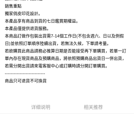
相关说明
銷售重點
【大哥付你分期使用说明】
獨家俏皮印花設計。
AFTEE先享后付
1. 本服务由台湾大哥大提供，电信用户可立即使用无须另外申请。（限个人
本產品享有商品到貨的七日鑑賞期權益。
月租型门号，不开放公司户及预付卡使用）
相关说明
2. 付款方式选择 “大哥付你分期”，订单成立后会自动跳转到大哥付的交易流
本產品僅提供退貨服務。
一、關於 AFTEE先享後付
程，验证手机门号后，选择欲分期的期数、缴款截止日，确认付款后即完成
ATM付款
1. 於付款方式選擇AFTEE先享後付，將跳出AFTEE先享後付手機驗證視
本商品訂做作包裝出貨需7-14個工作日(不包含週六、日以及例假
交易。
窗。
3. 实际核准额度、可分期数及费用金额请依后续交易确认页面所载为准。
日)並依照訂單順序陸續出貨，若無法久候，下單請考量。
2. 進行簡訊驗證之後，即可完成結帳手續。
运送方式
4. 订单成立30分钟内，如未前往确认交易或遇审核未通过，订单将自动取
3. 訂單確認後不需事先繳費，商品會配送至您的指定地址。
若欲購買此商品請務必推算日期是否能接受再下單購買，若單一訂
消。如遇 “转专审核”未通过状况，表示未达系统评分，恕无法说明评估内
4. 下訂完成後，您的手機會收到一封繳費通知簡訊，APP會員則會收到
全家付款取貨
單內存在現貨商品及預購商品，將依照預購商品出貨日一併出貨，
容。
AFTEE APP推播通知。
【缴款方式说明】
每笔NT$65，满NT$899(含以上)免运费
若需分開出貨請來電客服中心或訂購時請分開訂單購買。
5. 收到商品當下無需繳費，確認無誤後，請再利用繳費通知簡訊或AFTEE
1. 分期款项不并入电信账单，“大哥付你分期”于每月结算日后寄送缴费提醒
APP於四大便利商店‧ATM/網銀等方式進行付款。
---------------------------
短信。
付款後全家取貨
2. 通过短信链接打开账单后，可选择 “超商条码／台湾大直营门市／银行转
商品只可退貨不可換貨
請留意繳費期限為 14 天。唯有下載 AFTEE App 成為 AFTEE 會員者方能享
每笔NT$60，满NT$899(含以上)免运费
账／街口支付／iPASS MONEY”等通路缴费。
有最長 45 天內付款之服務。
7-11付款取貨
【注意事项】
繳費期限，為商家向您請款的時間，再加上使用AFTEE可延長的天數所計算
1. 本服务系由 “台湾大哥大股份有限公司”所提供，让用户于交易时，得通过
每笔NT$65，满NT$899(含以上)免运费
出。使用AFTEE下訂可以延長您收到商品前的繳費天數，但無法保證一定能
详细说明
相关推荐
本服务购买商品或服务，并由商店将买卖／分期付款买卖价金债权让与本公
夠在期限內收到商品(例如:預購商品或預計到貨時間較長者)。因此無論收到
司后，依约使用本公司账单缴交账款。
付款後7-11取貨
商品與否，仍需要請您在AFTEE規定的時間內完成繳費。
2. 基于同意付款使用 “大哥付你分期”之契约关系目的，商店将以您的个人资
每笔NT$60，满NT$899(含以上)免运费
料（包含姓名、电话或地址）提供予台湾大哥大进项收集、处理及利用，由
二、付款限制
台湾大哥大与本人进行分期账单所需资料之确认、核对及更正。
1. 初次使用 AFTEE 時，將依認證結果及本公司審查結果，核予每個人不同