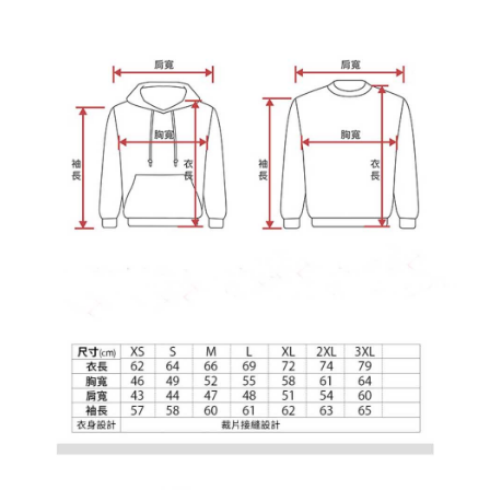
宅配
3. 完整用户服务条款，请详阅以下链接：
https://oppay.tw/userRule
之上限額度
2. 結帳金額須大於NT$30
每笔NT$65，满NT$899(含以上)免运费
3. 目前僅支援台灣會員
三、聲明條款
「AFTEE先享後付」(下稱本服務)乃由恩沛科技股份有限公司(下稱 AFTEE )
所提供，並由 AFTEE 向您收取款項。因使用本服務所須提供之個人資料(包
含但不限於訂購人姓名、電話，收件人姓名、電話、收件地址)，將交付予
AFTEE 於本服務必要服務範圍內運用。關於 AFTEE 對於個人資料之蒐集、
處理、利用，詳參 AFTEE 官網之『個人資料蒐集、處理及利用告知聲明』
（
https://aftee.tw/privacypolicy/
）。
若款項超過繳費期限，將根據當次的金額加收年利率 16% 的逾期滯納金。
未成年的使用者，請事先徵得法定代理人或監護人之同意方可使用
AFTEE。
若您對於個人資料之處理、利用有任何疑問，或欲行使相關法律權利，請聯
繫恩沛科技股份有限公司。若您不同意我們將上開所示之個人資料，連同必
要之購買訂單資訊提供予 AFTEE ，或讓 AFTEE 蒐集處理利用您的個人資
料，請勿選用本服務。