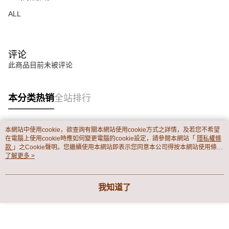
ALL
评论
此商品目前未被评论
本分类热销
全站排行
本網站中使用cookie，欲查詢有關本網站使用cookie方式之詳情，及若您不希望
热门标签
在電腦上使用cookie時應如何變更電腦的cookie設定，請參閱本網站「
隱私權條
款
」之Cookie聲明。您繼續使用本網站即表示您同意本公司得按本網站使用條款
之Cookie聲明使用cookie。
了解更多 >
我知道了