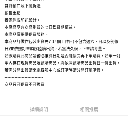
相關說明
雙針袖口及下擺折邊
【大哥付你分期使用說明】
銷售重點
AFTEE先享後付
1.本服務由台灣大哥大提供，台灣大哥大用戶可立即使用無須另外申請。
獨家俏皮印花設計。
2.付款方式選擇「大哥付你分期」，訂單成立後會自動跳轉到大哥付的交易
相關說明
流程，驗證手機門號後，選擇欲分期的期數、繳款截止日，確認付款後即完
本產品享有商品到貨的七日鑑賞期權益。
【關於「AFTEE先享後付」】
成交易。
ATM付款
AFTEE先享後付是「在收到商品之後才付款」的支付方式。 讓您購物簡單
本產品僅提供退貨服務。
3.實際核准額度、可分期數及費用金額請依後續交易確認頁面所載為準。
便利好安心！
4.訂單成立30分鐘內，如未前往確認交易或遇審核未通過，訂單將自動取
本商品訂做作包裝出貨需7-14個工作日(不包含週六、日以及例假
１．簡單：不需註冊會員、不需綁卡、不需儲值。
運送方式
消。如遇「轉專審核」未通過狀況，表示未達大哥付你分期系統評分，恕無
２．便利：只要手機號碼，簡訊認證，即可結帳。
日)並依照訂單順序陸續出貨，若無法久候，下單請考量。
法說明評估內容。
３．安心：先確認商品／服務後，再付款。
全家付款取貨
若欲購買此商品請務必推算日期是否能接受再下單購買，若單一訂
【繳款方式說明】
1.分期款項不併入電信帳單，「大哥付你分期」於每月結算日後寄送繳費提
每筆NT$65，滿NT$899(含以上)免運費
單內存在現貨商品及預購商品，將依照預購商品出貨日一併出貨，
【「AFTEE先享後付」結帳流程】
醒簡訊。
１．於結帳方式選擇「AFTEE先享後付」後，將跳轉至「AFTEE先享後付」
若需分開出貨請來電客服中心或訂購時請分開訂單購買。
2.透過簡訊連結打開帳單後，可選擇「超商條碼／台灣大直營門市／銀行轉
付款後全家取貨
結帳頁面，進行簡訊認證並確認金額後，即可完成結帳。
帳／街口支付／iPASS MONEY」等通路繳費。
---------------------------
２．訂單成立數日內，您將收到繳費通知簡訊。
每筆NT$60，滿NT$899(含以上)免運費
商品只可退貨不可換貨
３．收到繳費通知簡訊後14天內，點擊此簡訊中的連結，可透過四大超商／
【注意事項】
ATM／網路銀行／等多元方式進行付款，方視為交易完成。
7-11付款取貨
1.本服務係由「台灣大哥大股份有限公司」（以下簡稱本公司）所提供，讓
※ 請注意：結帳手續完成當下不需立刻繳費，但若您需要取消訂單，請聯絡
用戶於交易時，得透過本服務購買商品或服務，並由商店將買賣／分期付款
每筆NT$65，滿NT$899(含以上)免運費
購買商品的店家。未經商家同意取消之訂單仍視為有效，需透過AFTEE先享
買賣價金債權讓與本公司後，依約使用本公司帳單繳交帳款。
後付繳納相關費用。
2.基於同意付款使用「大哥付你分期」之契約關係目的，商店將以您的個人
詳細說明
相關推薦
付款後7-11取貨
※ 交易是否成功請以「AFTEE先享後付 」之結帳頁面顯示為準，若有關於
資料（包含姓名、電話或地址）提供予台灣大哥大進項蒐集、處理及利用，
是否繳費成功／繳費後需取消欲退款等相關疑問，請聯繫「AFTEE先享後付
每筆NT$60，滿NT$899(含以上)免運費
由本公司與您本人進行分期帳單所需資料之確認、核對及更正。
客戶支援中心」
https://netprotections.freshdesk.com/support/home
3.完整用戶服務條款，請詳閱以下連結：
https://oppay.tw/userRule