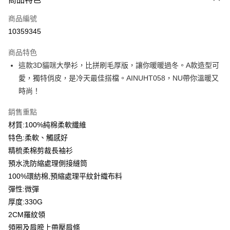
信用卡一次付款
商品編號
信用卡分期付款
10359345
3 期 0 利率 每期
NT$159
21家銀行
商品特色
6 期 0 利率 每期
NT$79
21家銀行
合作金庫商業銀行
第一商業銀行
這款3D貓咪大學衫，比拼刷毛厚版，讓你暖暖過冬。A款造型可
華南商業銀行
彰化商業銀行
12 期 0 利率 每期
NT$39
21家銀行
合作金庫商業銀行
第一商業銀行
愛，獨特俏皮，是冷天最佳搭檔。AINUHT058，NU帶你溫暖又
上海商業儲蓄銀行
台北富邦商業銀行
華南商業銀行
彰化商業銀行
合作金庫商業銀行
第一商業銀行
超商取貨付款
國泰世華商業銀行
兆豐國際商業銀行
時尚！
上海商業儲蓄銀行
台北富邦商業銀行
華南商業銀行
彰化商業銀行
臺灣中小企業銀行
台中商業銀行
國泰世華商業銀行
兆豐國際商業銀行
LINE Pay
上海商業儲蓄銀行
台北富邦商業銀行
銷售重點
匯豐（台灣）商業銀行
華泰商業銀行
臺灣中小企業銀行
台中商業銀行
國泰世華商業銀行
兆豐國際商業銀行
聯邦商業銀行
遠東國際商業銀行
材質:100%純棉柔軟纖維
匯豐（台灣）商業銀行
華泰商業銀行
Apple Pay
臺灣中小企業銀行
台中商業銀行
元大商業銀行
永豐商業銀行
特色:柔軟、觸感好
聯邦商業銀行
遠東國際商業銀行
匯豐（台灣）商業銀行
華泰商業銀行
玉山商業銀行
星展（台灣）商業銀行
街口支付
元大商業銀行
永豐商業銀行
精梳柔棉剪裁長袖衫
聯邦商業銀行
遠東國際商業銀行
台新國際商業銀行
中國信託商業銀行
玉山商業銀行
星展（台灣）商業銀行
預水洗防縮處理側接縫筒
元大商業銀行
永豐商業銀行
台灣樂天信用卡公司
悠遊付
台新國際商業銀行
中國信託商業銀行
玉山商業銀行
星展（台灣）商業銀行
100%環紡棉,預縮處理平紋針織布料
台灣樂天信用卡公司
台新國際商業銀行
中國信託商業銀行
Google Pay
彈性:微彈
台灣樂天信用卡公司
厚度:330G
全盈+PAY
2CM羅紋領
大哥付你分期
領圈及肩膀上帶壓肩條