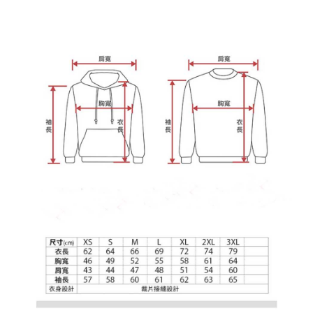
宅配
【注意事項】
１．透過由恩沛科技股份有限公司提供之「AFTEE先享後付」服務完成之交
每筆NT$65，滿NT$899(含以上)免運費
易，需依本服務之必要範圍內提供個人資料，並將交易相關給付款項請求債
權轉讓予恩沛科技股份有限公司。
２．關於個人資料處理事宜，請瀏覽以下網址：
https://aftee.tw/terms/#terms3
３．未成年的使用者請事先徵得法定代理人或監護人之同意方可使用
「AFTEE先享後付」，若未經同意申辦者引起之損失，本公司不負相關責
任。
４．使用「AFTEE先享後付」時，將依據個別帳號之用戶狀況，依本公司即
時審查核予不同之上限額度；若仍有額度不足之情形，本公司將視審查結果
請求用戶進行身份認證。
５．嚴禁一人註冊多個帳號或使用他人資訊註冊。若發現惡意使用之情形，
恩沛科技股份有限公司將有權停止該用戶之使用額度並採取法律行動。