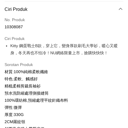
Kaedah Pembayaran
Ciri Produk
Kad Kredit (Bayaran Penuh)
No. Produk
Ansuran Kad Kredit
10308087
3 ansuran pada kadar faedah 0,
NT$166
setiap ansuran
Ciri Produk
21 Bank
6 ansuran pada kadar faedah 0,
NT$83
setiap
Taiwan Cooperative Bank
Bank Komersial Pertama
Kitty 鋼蛋戰士B款，穿上它，變身厚款刷毛大學衫，暖心又暖
Hua Nan Commercial
Chang Hwa Commercial
ansuran
21 Bank
Bank
Bank
身，冬天再也不怕冷！NU網絡限量上市，搶購快快快！
12 ansuran pada kadar faedah 0,
NT$41
setiap ansuran
Taiwan Cooperative Bank
Bank Komersial Pertama
The Shanghai
Bank Komersial Taipei
Hua Nan Commercial Bank
Chang Hwa Commercial Bank
21 Bank
Taiwan Cooperative Bank
Bank Komersial Pertama
Sorotan Produk
Commercial & Savings
Fubon
Pengambilan di Kedai Serbaneka
The Shanghai Commercial &
Bank Komersial Taipei Fubon
Hua Nan Commercial
Chang Hwa Commercial
Bank
材質:100%純棉柔軟纖維
Savings Bank
LINE Pay
Bank
Bank
Bank Cathay United
Mega International
特色:柔軟、觸感好
Bank Cathay United
Mega International Commercial
The Shanghai
Bank Komersial Taipei
Commercial Bank
精梳柔棉剪裁長袖衫
Bank
Apple Pay
Commercial & Savings
Fubon
Taiwan Business Bank
Taichung Commercial
Taiwan Business Bank
Taichung Commercial Bank
預水洗防縮處理側接縫筒
Bank
Bank
JKOPAY
HSBC Bank (Taiwan) Limited
Hwatai Bank
100%環紡棉,預縮處理平紋針織布料
Bank Cathay United
Mega International
HSBC Bank (Taiwan)
Hwatai Bank
Union Bank of Taiwan
Far Eastern International Bank
Commercial Bank
Limited
彈性:微彈
Easy Wallet
Yuanta Commercial Bank
Bank SinoPac
Taiwan Business Bank
Taichung Commercial
Union Bank of Taiwan
Far Eastern International
厚度:330G
Bank Komersial E.SUN
DBS Bank
Bank
Google Pay
Bank
2CM羅紋領
Bank Antarabangsa Taishin
Bank CTBC
HSBC Bank (Taiwan)
Hwatai Bank
Yuanta Commercial Bank
Bank SinoPac
Syarikat Kad Kredit Rakuten