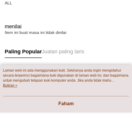
penilaian boleh diberikan.
ALL
【Penerangan Kaedah Pembayaran】
1. Pembayaran ansuran tidak digabungkan dalam bil telekomunikasi,
"Pembayaran Ansuran Gogo" akan menghantar SMS peringatan
menilai
pembayaran selepas tarikh penyelesaian bulanan.
Item ini buat masa ini tidak dinilai
2. Melalui pautan SMS untuk membuka bil, anda boleh memilih untuk
membayar melalui "Kod bar kedai serbaneka / Kedai rasmi Taiwan
Mobile / Pemindahan bank / Pembayaran J街口 / iPASS MONEY" dan
saluran lain.
Paling Popular
Jualan paling laris
【Nota Penting】
1. Perkhidmatan ini disediakan oleh "Taiwan Mobile Co., Ltd." untuk
membolehkan pengguna membeli produk atau perkhidmatan melalui
Laman web ini ada menggunakan kuki. Sekiranya anda ingin mengetahui
Tag Popular
secara terperinci bagaimana kuki digunakan di laman web ini, dan bagaimana
perkhidmatan ini semasa transaksi, dan kedai akan menyerahkan hak
untuk mengubah tetapan kuki komputer anda. Jika anda tidak mahu
tuntutan harga jual/beli ansuran kepada syarikat ini untuk membayar bil
menggunakan kuki di komputer anda, sila rujuk penerangan mengenai kuki.
Butiran >
menggunakan bil syarikat ini.
Dasar Privasi
Laman web ini ada menggunakan kuki. Sekiranya anda ingin
2. Berdasarkan tujuan kontrak persetujuan pembayaran menggunakan
mengetahui secara terperinci bagaimana kuki digunakan di laman web ini,
"Pembayaran Ansuran Gogo", kedai akan memberikan maklumat peribadi
dan bagaimana untuk mengubah tetapan kuki komputer anda. Jika anda tidak
anda (termasuk nama, telefon atau alamat) kepada Taiwan Mobile untuk
Faham
mahu menggunakan kuki di komputer anda, sila rujuk penerangan mengenai
pengumpulan, pemprosesan dan penggunaan, untuk pengesahan,
kuki.
semakan dan pembetulan data yang diperlukan untuk bil ansuran oleh
Taiwan Mobile.
3. Sila baca syarat perkhidmatan pengguna secara lengkap melalui
pautan berikut: https://oppay.tw/userRule