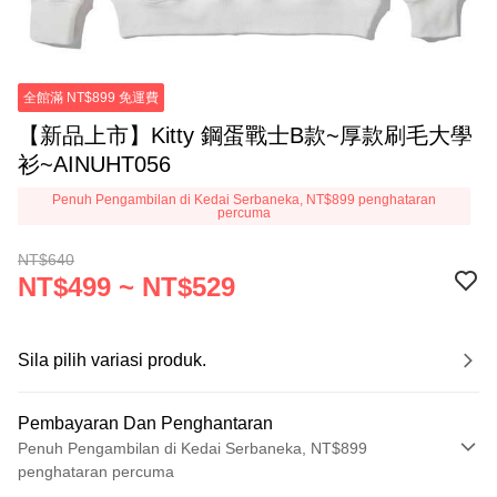
全館滿 NT$899 免運費
【新品上市】Kitty 鋼蛋戰士B款~厚款刷毛大學
衫~AINUHT056
Penuh Pengambilan di Kedai Serbaneka, NT$899 penghataran
percuma
NT$640
NT$499 ~ NT$529
Sila pilih variasi produk.
Pembayaran Dan Penghantaran
Penuh Pengambilan di Kedai Serbaneka, NT$899
penghataran percuma