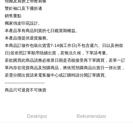
領圈及肩膀上帶壓肩條
Plus PAY
Limited
Bank Komersial E.SUN
DBS Bank
Taiwan
雙針袖口及下擺折邊
Union Bank of Taiwan
Far Eastern International
Bank Antarabangsa
Bank CTBC
OP Pay Later
Bank
Taishin
銷售重點
Deskripsi
Yuanta Commercial Bank
Bank SinoPac
Syarikat Kad Kredit
獨家俏皮印花設計。
[Terma Penggunaan untuk OP Pay Later]
Bank Komersial E.SUN
DBS Bank
Rakuten Taiwan
AFTEE
本產品享有商品到貨的七日鑑賞期權益。
Bank Antarabangsa
Bank CTBC
Perkhidmatan ini disediakan oleh Taiwan Mobile dan tersedia untuk
Deskripsi
本產品僅提供退貨服務。
Taishin
pengguna Taiwan Mobile tanpa memerlukan permohonan tambahan.
Pertama, Mengenai Perkhidmatan AFTEE Beli Sekarang Bayar Kemudian
本商品訂做作包裝出貨需7-14個工作日(不包含週六、日以及例假
Syarikat Kad Kredit
Pemindahan ATM
1. Dengan memilih AFTEE sebagai kaedah pembayaran, mesej
Rakuten Taiwan
日)並依照訂單順序陸續出貨，若無法久候，下單請考量。
Jika anda memilih OP Pay Later sebagai kaedah pembayaran, sistem
pengesahan AFTEE akan muncul.
akan mengarahkan anda secara automatik ke proses transaksi OP Pay
若欲購買此商品請務必推算日期是否能接受再下單購買，若單一訂
2. Anda boleh meneruskan pembayaran selepas pengesahan SMS.
Pilihan Penghantaran
Later selepas pesanan dibuat. Anda perlu mengesahkan nombor telefon
3. Tiada bayaran diperlukan apabila pesanan disahkan. Produk akan
單內存在現貨商品及預購商品，將依照預購商品出貨日一併出貨，
mudah alih anda, memilih bilangan ansuran, dan menetapkan tarikh
dihantar ke alamat yang ditetapkan.
全家付款取貨
akhir pembayaran. Transaksi akan dianggap selesai setelah pembayaran
若需分開出貨請來電客服中心或訂購時請分開訂單購買。
4. Setelah pesanan disahkan, anda akan menerima SMS pembayaran
disahkan.
NT$65/pesanan | Penghantaran percuma untuk pesanan
manakala ahli aplikasi akan menerima pemberitahuan tolak aplikasi
---------------------------
NT$899 atau lebih
AFTEE.
商品只可退貨不可換貨
Had kredit yang diluluskan, tempoh ansuran yang tersedia, dan yuran
5. Tiada bayaran diperlukan apabila anda menerima produk. Sila buat
yang dikenakan adalah tertakluk kepada maklumat yang dinyatakan
pembayaran di empat kedai serbaneka utama, ATM atau perbankan
付款後全家取貨
pada halaman pengesahan transaksi seterusnya.
dalam talian dengan SMS pembayaran atau pemberitahuan tolak aplikasi
NT$60/pesanan | Penghantaran percuma untuk pesanan
AFTEE.
Jika transaksi tidak disahkan dalam masa 30 minit selepas pesanan
NT$899 atau lebih
Deskripsi
Rekomendasi
dibuat, atau jika permohonan gagal dalam proses semakan, pesanan
Sila ambil perhatian bahawa tempoh pembayaran adalah 14 hari. Walau
akan dibatalkan secara automatik. Jika permohonan gagal pada
7-11付款取貨
bagaimanapun, bagi mereka yang telah memuat turun Aplikasi AFTEE
peringkat "semakan manual", ini bermakna kriteria pemarkahan sistem
dan mendaftar sebagai ahli AFTEE boleh menikmati tempoh pembayaran