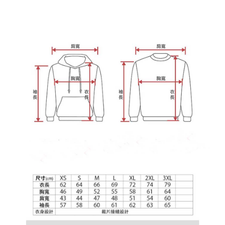
NT$65/pesanan | Penghantaran percuma untuk pesanan
tidak dipenuhi; butiran penilaian khusus tidak akan didedahkan.
sehingga 45 hari.
NT$899 atau lebih
[Arahan Pembayaran]
Tempoh pembayaran dikira dari masa kedai meminta pembayaran anda,
付款後7-11取貨
ditambah dengan bilangan hari yang boleh dilanjutkan oleh AFTEE. Anda
Pembayaran ansuran melalui OP Pay Later akan dibilkan secara
boleh melanjutkan tempoh pembayaran anda sebelum anda menerima
NT$60/pesanan | Penghantaran percuma untuk pesanan
berasingan dan tidak termasuk dalam bil telekom anda. SMS peringatan
pesanan. Walau bagaimanapun, tiada jaminan bahawa anda boleh
pembayaran akan dihantar selepas kitaran bil bulanan.
NT$899 atau lebih
menerima pesanan anda semasa tempoh pembayaran (cth.: produk
prapesanan atau produk yang mungkin mengambil masa yang lebih
Selepas mengakses bil melalui pautan dalam SMS, anda boleh
宅配
lama untuk dihantar). Oleh itu, anda dikehendaki membuat pembayaran
menyelesaikan pembayaran anda melalui salah satu saluran berikut: kod
kepada AFTEE dalam tempoh sama ada anda menerima pesanan.
NT$65/pesanan | Penghantaran percuma untuk pesanan
bar kedai serbaneka, kedai runcit Taiwan Mobile, pemindahan bank,
JKOPay, atau iPASS MONEY.
NT$899 atau lebih
Kedua, Sekatan Pembayaran
1. Jumlah yang diperakui untuk pengguna kali pertama boleh sehingga
[Nota Penting]
NT$10,000. Amaun diperakui sebenar yang diluluskan akan berdasarkan
keputusan pensijilan dan semakan oleh AFTEE.
Perkhidmatan ini disediakan oleh Taiwan Mobile Co., Ltd. (“Syarikat”),
2. Amaun perbelanjaan minimum mestilah lebih besar daripada NT$20.
yang membolehkan pelanggan membeli barangan atau perkhidmatan
3. Pada masa ini hanya tersedia untuk ahli Taiwan.
melalui perkhidmatan ini pada masa transaksi. Hasil daripada pembelian
atau pembayaran ansuran akan dipindahkan oleh peniaga kepada
Ketiga, Syarat Perkhidmatan
Syarikat, dan pelanggan hendaklah membuat pembayaran mengikut
Perkhidmatan AFTEE Beli Sekarang Bayar Kemudian disediakan oleh NP
perjanjian menggunakan sistem bil Syarikat.
Taiwan, Inc. dan AFTEE akan membuat bil kepada pengguna. AFTEE
akan menggunakan data peribadi yang dikumpul (termasuk nama
Untuk memenuhi hubungan kontrak yang terjalin melalui persetujuan
pembeli, no. telefon, nama penerima, no. telefon, alamat penerima) untuk
penggunaan OP Pay Later, peniaga akan memberikan maklumat peribadi
penggunaan perkhidmatan. Sila rujuk kepada "Penyata Pengumpulan
anda (termasuk nama, nombor telefon, atau alamat) kepada Syarikat bagi
Data Peribadi, Pemprosesan, Penggunaan"