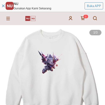
NU
Buka APP
Gunakan App Kami Sekarang
0
1
/
3