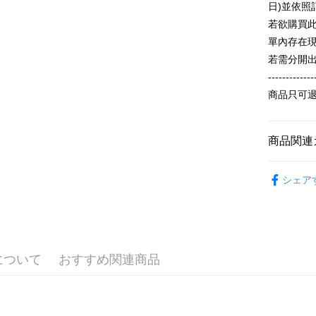
日)並依
ATM払い
動的に OP
1.お支払
払いの回
若欲購買
ドウが表
す。
2.SMS
單內存在
3. 実際
3.注文す
配送方法
若需分開
ジを基準
す。
4. 注文
4.ご注文
-------------
全家付款
合、注文
員の場合は
商品只可
が発生し
配送毎にN
5.商品受
評価内容
たはアプリ
付款後全
ングでお
商品関連
配送毎にN
【支払い
代金納付期
1. 分割払
プリをダウ
おすすめ
7-11付款
の締め日後
以内まで
シェア
2. SM
配送毎にN
ALL
湾大直営店
お支払期限
で支払い
【冬季款】
付款後7-1
もとに計算
期限を延
配送毎にN
【注意事
（例：予
1. 本サ
の有無に関
について
おすすめ関連商品
宅配
よって提
スを購入
二、支払
配送毎にN
渡した後
1.初回 
す。
き、限度
2. 「OP