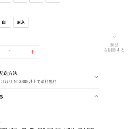
白
麻灰
履歴
を削除する
配送方法
け取り NT$899以上で送料無料
方法
徴
カード1回払い
トカード分割払い
徴
い、金利0、毎回
NT$166
21行の銀行