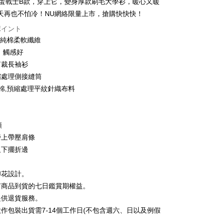
ty 鋼蛋戰士B款，穿上它，變身厚款刷毛大學衫，暖心又暖
い、金利0、毎回
NT$83
21行の銀行
庫商業銀行
第一商業銀行
天再也不怕冷！NU網絡限量上市，搶購快快快！
業銀行
彰化商業銀行
払い、金利0、毎回
NT$41
21行の銀行
庫商業銀行
第一商業銀行
ポイント
業儲蓄銀行
台北富邦商業銀行
業銀行
彰化商業銀行
庫商業銀行
第一商業銀行
0%純棉柔軟纖維
店頭代金引換
華商業銀行
兆豐國際商業銀行
業儲蓄銀行
台北富邦商業銀行
業銀行
彰化商業銀行
、觸感好
小企業銀行
台中商業銀行
華商業銀行
兆豐國際商業銀行
業儲蓄銀行
台北富邦商業銀行
(台湾)商業銀行
華泰商業銀行
剪裁長袖衫
小企業銀行
台中商業銀行
華商業銀行
兆豐國際商業銀行
業銀行
遠東国際商業銀行
縮處理側接縫筒
(台湾)商業銀行
華泰商業銀行
小企業銀行
台中商業銀行
業銀行
永豐商業銀行
業銀行
遠東国際商業銀行
紡棉,預縮處理平紋針織布料
(台湾)商業銀行
華泰商業銀行
業銀行
星展(台湾)商業銀行
業銀行
永豐商業銀行
業銀行
遠東国際商業銀行
際商業銀行
中国信託商業銀行
業銀行
星展(台湾)商業銀行
業銀行
永豐商業銀行
天クレジットカード会社
t
際商業銀行
中国信託商業銀行
業銀行
星展(台湾)商業銀行
領
天クレジットカード会社
際商業銀行
中国信託商業銀行
y
膀上帶壓肩條
天クレジットカード会社
及下擺折邊
ter
印花設計。
有商品到貨的七日鑑賞期權益。
 Later 使用説明】
代金後払い
提供退貨服務。
ービスは台湾大哥大によって提供され、台湾大哥大のユーザーは
請なしで即時に利用可能です。
作包裝出貨需7-14個工作日(不包含週六、日以及例假
方法で「OP Pay Later」を選択すると、注文が成立した後に自
TEE代金後払いについて