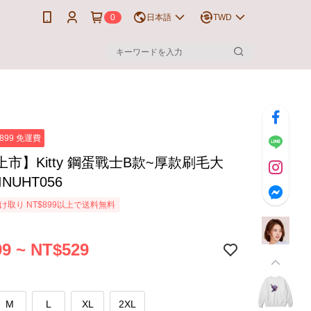
0
日本語
TWD
899 免運費
市】Kitty 鋼蛋戰士B款~厚款刷毛大
NUHT056
け取り NT$899以上で送料無料
9 ~ NT$529
M
L
XL
2XL