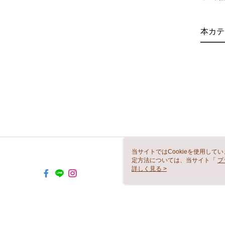
本カテ
当サイトではCookieを使用して
定方法については、当サイト「
プ
き使用される場合、当社がサイト利用
詳しく見る >