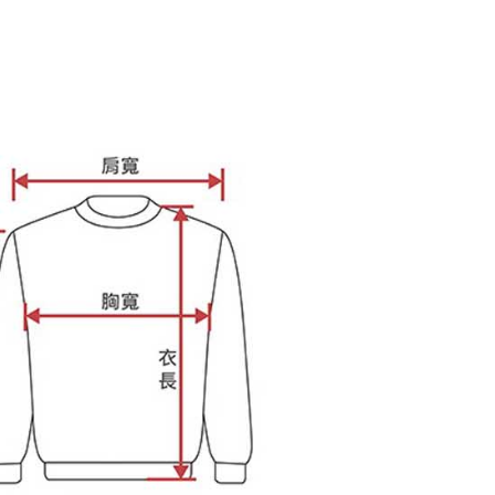
は最低NT$20です。
名前、電話または住所を含む）を台湾大哥大に提供し、収集、
台湾の会員のみご利用いただけます。
び利用するために、当社があなた本人と分割請求書に必要な情
、照合および修正を行います。
約「AFTEE代金後払い」（以下当サービスという）はネット
なユーザーサービス規約については、以下のリンクを参照してく
ョンズ（以下 AFTEE という）が提供し、AFTEEが代金を徴収
tps://oppay.tw/userRule
当サービスご利用の際に提供しなければならない個人情報（注
名、電話番号、受取人の氏名、電話番号、受取人住所を含むが
ない）は、AFTEEに渡され当サービスで必要な範囲内で利用
AFTEEの個人情報の収集、処理、利用について、詳細は
公式ホームページの『個人情報の収集、処理及び利用に関する声
参照ください（
https://aftee.tw/privacypolicy/
）。
の初回ご利用の際に、審査を通過すれば、最高額がNT$10,000に
支払い期限を過ぎた場合、その金額に基づいて年利20%の遅
が加算されます。未成年の利用者は、事前に法定代理人または
意を得ればAFTEEをご利用いただけます。
の処理、利用について疑問がある、または関連する法律の権利
たい場合は、ネットプロテクションズ
rotections.co.jp
にご連絡ください。上記に示した個人情報
購入注文書とあわせてAFTEEにご提供いただく、または
にあなたの個人情報の収集、処理、利用を許可することににご同
けない場合は、当サービスを選択しないでください。