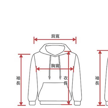
2.決済金額
人情報（
3.現在、
処理およ
報の確認
三、利用規
3. 完全
プロテクシ
ださい：
ht
します。
文者の氏
これに限ら
されます。
AFTEE
明』をご
AFTEE
なります。
延滞納金
後見人の同
個人情報
を行使し
cs_tw@netp
を、必要な
AFTEE
意いただ