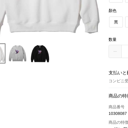
顏色
黑
数量
支払いと
コンビニ受
お支払い
商品の特
クレジット
商品番号
10308087
クレジッ
商品の特
3回払