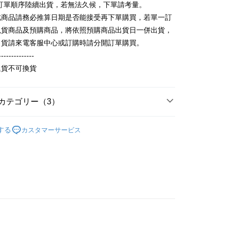
照訂單順序陸續出貨，若無法久候，下單請考量。
 Pay Later の取引プロセスに移行し、携帯番号を確認後、分割
い方法でAFTEE代金後払いを選択すると、携帯電話認証ウィン
数や支払い期限を選択し、支払いを確認すると取引が完了しま
此商品請務必推算日期是否能接受再下單購買，若單一訂
示されます。
で認証してお支払い手続を進めてください。
現貨商品及預購商品，將依照預購商品出貨日一併出貨，
の承認額、分割回数および費用については、後続の取引確認ペー
るときのお支払いは不要です。商品はご指定の住所に配送されま
出貨請來電客服中心或訂購時請分開訂單購買。
とします。
成立後30分以内に確認取引を行わない場合や審査が通過しない場
が完了すると、携帯に支払い通知のSMSが届きます。アプリ会
--------------
取貨
は自動的にキャンセルされます。「転専審査」に未通過の状況
、AFTEE アプリプッシュ通知が届きます。
退貨不可換貨
た場合は、システムの評価基準に達していないことを意味し、
T$65、NT$899以上で送料無料
け取り時のお支払いは不要です。商品を確かめてから、SMSま
についての説明はいたしかねます。
の通知に従って、4大コンビニ、またはATM/オンラインバンキ
家取貨
支払いください。
カテゴリー（3）
T$60、NT$899以上で送料無料
方法の説明】
限は最短で 14 日以内ですので、ご注意ください。AFTEE ア
いの金額は電信請求書に統合されず、「OP Pay Later」は毎月
ンロードして AFTEE 会員になるとお支払い期限を最長 45 日
の人気商品
取貨
に支払いリマインダーのSMSを送信します。
延長できます。
する
カスタマーサービス
Sのリンクを通じて請求書を開いた後、「コンビニバーコード／台
T$65、NT$899以上で送料無料
舗／銀行振込／街口支払い／iPASS MONEY」などのチャネル
は、ショップが請求した期日と、AFTEEで延長できる日数を
を選択できます。
刷毛長袖衫(帽T 大學T 連帽外套)
厚版刷毛大學衫
1取貨
されます。AFTEEで注文すると、商品を受け取るまで支払い
長できますが、商品を期限内に受け取れない場合があります
T$60、NT$899以上で送料無料
項】
約商品や商品到着日が比較的遅い商品）。そのため、商品到着
ービスは「台湾大哥大株式会社」（以下「当社」といいます）に
わらず、AFTEEで指定された期限内にお支払いください。
供され、ユーザーが取引時に本サービスを通じて商品やサービ
できるようにし、店舗が売買／分割払い売買の債権を当社に譲
い限度額
T$65、NT$899以上で送料無料
、契約に基づいて当社の請求書で帳款を支払うことになりま
AFTEEを ご利用の際に、認証結果及び当社の審査の結果に基づ
額が設定されます。
 Pay Later」を利用する契約関係の目的から、店舗はあなたの個