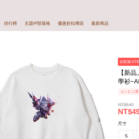
排行榜
主題IP部落格
優惠折扣專區
最新商品
全館滿 NT$
【新品上
學衫~AI
コンビニ受
NT$640
NT$49
尺寸
S