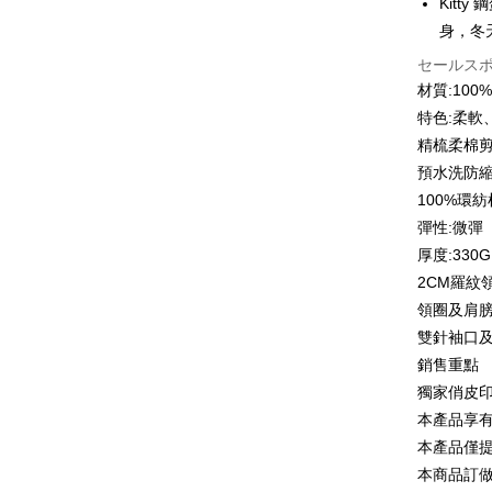
Kit
6回払
合作金
身，冬
華南商
12回
合作金
セールス
上海商
華南商
合作金
材質:10
コンビニ
国泰世
上海商
華南商
特色:柔軟
台湾中
国泰世
LINE Pay
上海商
HSBC
精梳柔棉
台湾中
国泰世
聯邦商
預水洗防
HSBC
Apple Pay
台湾中
元大商
聯邦商
100%環
HSBC
玉山商
JKOPAY
元大商
彈性:微彈
聯邦商
台新國
玉山商
元大商
厚度:330G
台湾楽
Easy Walle
台新國
玉山商
2CM羅紋
台湾楽
台新國
Google Pa
領圈及肩
台湾楽
雙針袖口
Plus Pay
銷售重點
OP Pay La
獨家俏皮
説明
本產品享
【OP Pay
AFTEE
本產品僅
1. 本サ
追加の申
説明
本商品訂做
2. 支払い
一、 AF