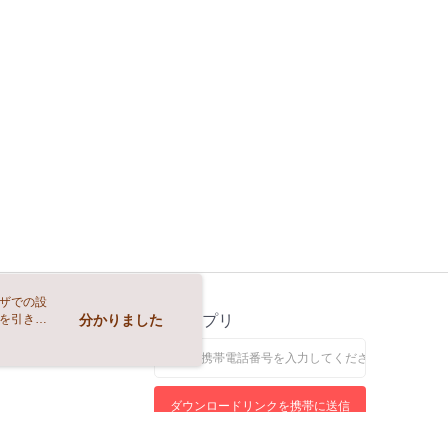
ウザでの設
トを引き続
ス
分かりました
公式アプリ
なします。
ダウンロードリンクを携帯に送信