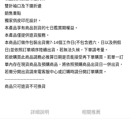
相關說明
雙針袖口及下擺折邊
【大哥付你分期使用說明】
銷售重點
AFTEE先享後付
1.本服務由台灣大哥大提供，台灣大哥大用戶可立即使用無須另外申請。
獨家俏皮印花設計。
2.付款方式選擇「大哥付你分期」，訂單成立後會自動跳轉到大哥付的交易
相關說明
流程，驗證手機門號後，選擇欲分期的期數、繳款截止日，確認付款後即完
本產品享有商品到貨的七日鑑賞期權益。
【關於「AFTEE先享後付」】
成交易。
ATM付款
AFTEE先享後付是「在收到商品之後才付款」的支付方式。 讓您購物簡單
本產品僅提供退貨服務。
3.實際核准額度、可分期數及費用金額請依後續交易確認頁面所載為準。
便利好安心！
4.訂單成立30分鐘內，如未前往確認交易或遇審核未通過，訂單將自動取
本商品訂做作包裝出貨需7-14個工作日(不包含週六、日以及例假
１．簡單：不需註冊會員、不需綁卡、不需儲值。
運送方式
消。如遇「轉專審核」未通過狀況，表示未達大哥付你分期系統評分，恕無
２．便利：只要手機號碼，簡訊認證，即可結帳。
日)並依照訂單順序陸續出貨，若無法久候，下單請考量。
法說明評估內容。
３．安心：先確認商品／服務後，再付款。
全家付款取貨
若欲購買此商品請務必推算日期是否能接受再下單購買，若單一訂
【繳款方式說明】
1.分期款項不併入電信帳單，「大哥付你分期」於每月結算日後寄送繳費提
每筆NT$65，滿NT$899(含以上)免運費
單內存在現貨商品及預購商品，將依照預購商品出貨日一併出貨，
【「AFTEE先享後付」結帳流程】
醒簡訊。
１．於結帳方式選擇「AFTEE先享後付」後，將跳轉至「AFTEE先享後付」
若需分開出貨請來電客服中心或訂購時請分開訂單購買。
2.透過簡訊連結打開帳單後，可選擇「超商條碼／台灣大直營門市／銀行轉
付款後全家取貨
結帳頁面，進行簡訊認證並確認金額後，即可完成結帳。
帳／街口支付／iPASS MONEY」等通路繳費。
---------------------------
２．訂單成立數日內，您將收到繳費通知簡訊。
每筆NT$60，滿NT$899(含以上)免運費
商品只可退貨不可換貨
３．收到繳費通知簡訊後14天內，點擊此簡訊中的連結，可透過四大超商／
【注意事項】
ATM／網路銀行／等多元方式進行付款，方視為交易完成。
7-11付款取貨
1.本服務係由「台灣大哥大股份有限公司」（以下簡稱本公司）所提供，讓
※ 請注意：結帳手續完成當下不需立刻繳費，但若您需要取消訂單，請聯絡
用戶於交易時，得透過本服務購買商品或服務，並由商店將買賣／分期付款
每筆NT$65，滿NT$899(含以上)免運費
購買商品的店家。未經商家同意取消之訂單仍視為有效，需透過AFTEE先享
買賣價金債權讓與本公司後，依約使用本公司帳單繳交帳款。
後付繳納相關費用。
2.基於同意付款使用「大哥付你分期」之契約關係目的，商店將以您的個人
詳細說明
相關推薦
付款後7-11取貨
※ 交易是否成功請以「AFTEE先享後付 」之結帳頁面顯示為準，若有關於
資料（包含姓名、電話或地址）提供予台灣大哥大進項蒐集、處理及利用，
是否繳費成功／繳費後需取消欲退款等相關疑問，請聯繫「AFTEE先享後付
每筆NT$60，滿NT$899(含以上)免運費
由本公司與您本人進行分期帳單所需資料之確認、核對及更正。
客戶支援中心」
https://netprotections.freshdesk.com/support/home
3.完整用戶服務條款，請詳閱以下連結：
https://oppay.tw/userRule