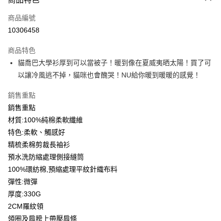
信用卡一次付款
商品編號
信用卡分期付款
10306458
3 期 0 利率 每期
NT$166
21家銀行
商品特色
6 期 0 利率 每期
NT$83
21家銀行
合作金庫商業銀行
第一商業銀行
貓喬巴大學衫厚到可以當被子！暖到像在夏威夷晒太陽！買了可
華南商業銀行
彰化商業銀行
12 期 0 利率 每期
NT$41
21家銀行
合作金庫商業銀行
第一商業銀行
以讓冷風逃不掉，貓咪也會醜哭！NU給你暖到暖暖的感覺！
上海商業儲蓄銀行
台北富邦商業銀行
華南商業銀行
彰化商業銀行
合作金庫商業銀行
第一商業銀行
超商取貨付款
國泰世華商業銀行
兆豐國際商業銀行
上海商業儲蓄銀行
台北富邦商業銀行
華南商業銀行
彰化商業銀行
銷售重點
臺灣中小企業銀行
台中商業銀行
國泰世華商業銀行
兆豐國際商業銀行
LINE Pay
上海商業儲蓄銀行
台北富邦商業銀行
銷售重點
匯豐（台灣）商業銀行
華泰商業銀行
臺灣中小企業銀行
台中商業銀行
國泰世華商業銀行
兆豐國際商業銀行
聯邦商業銀行
遠東國際商業銀行
材質:100%純棉柔軟纖維
匯豐（台灣）商業銀行
華泰商業銀行
Apple Pay
臺灣中小企業銀行
台中商業銀行
元大商業銀行
永豐商業銀行
特色:柔軟、觸感好
聯邦商業銀行
遠東國際商業銀行
匯豐（台灣）商業銀行
華泰商業銀行
玉山商業銀行
星展（台灣）商業銀行
街口支付
元大商業銀行
永豐商業銀行
精梳柔棉剪裁長袖衫
聯邦商業銀行
遠東國際商業銀行
台新國際商業銀行
中國信託商業銀行
玉山商業銀行
星展（台灣）商業銀行
預水洗防縮處理側接縫筒
元大商業銀行
永豐商業銀行
台灣樂天信用卡公司
悠遊付
台新國際商業銀行
中國信託商業銀行
玉山商業銀行
星展（台灣）商業銀行
100%環紡棉,預縮處理平紋針織布料
台灣樂天信用卡公司
台新國際商業銀行
中國信託商業銀行
Google Pay
彈性:微彈
台灣樂天信用卡公司
厚度:330G
全盈+PAY
2CM羅紋領
大哥付你分期
領圈及肩膀上帶壓肩條