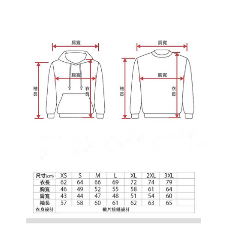
宅配
【注意事項】
１．透過由恩沛科技股份有限公司提供之「AFTEE先享後付」服務完成之交
每筆NT$65，滿NT$899(含以上)免運費
易，需依本服務之必要範圍內提供個人資料，並將交易相關給付款項請求債
權轉讓予恩沛科技股份有限公司。
２．關於個人資料處理事宜，請瀏覽以下網址：
https://aftee.tw/terms/#terms3
３．未成年的使用者請事先徵得法定代理人或監護人之同意方可使用
「AFTEE先享後付」，若未經同意申辦者引起之損失，本公司不負相關責
任。
４．使用「AFTEE先享後付」時，將依據個別帳號之用戶狀況，依本公司即
時審查核予不同之上限額度；若仍有額度不足之情形，本公司將視審查結果
請求用戶進行身份認證。
５．嚴禁一人註冊多個帳號或使用他人資訊註冊。若發現惡意使用之情形，
恩沛科技股份有限公司將有權停止該用戶之使用額度並採取法律行動。