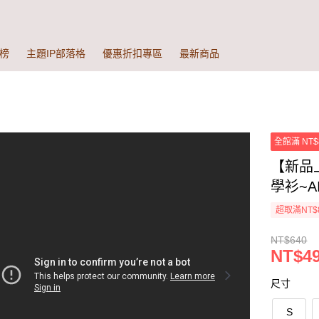
榜
主題IP部落格
優惠折扣專區
最新商品
全館滿 NT$
【新品
學衫~AI
超取滿NT$
NT$640
NT$49
尺寸
S