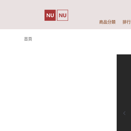
商品分類
排行
首頁