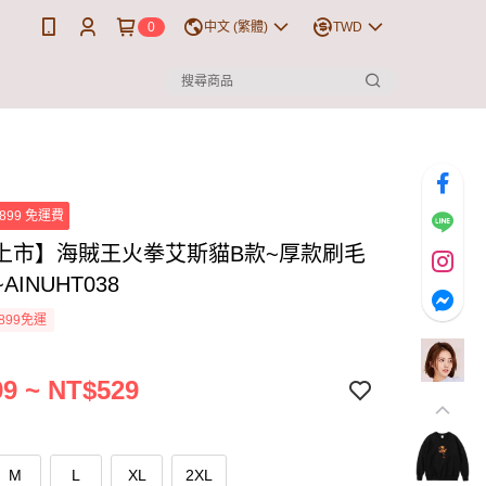
0
中文 (繁體)
TWD
899 免運費
上市】海賊王火拳艾斯貓B款~厚款刷毛
AINUHT038
899免運
9 ~ NT$529
M
L
XL
2XL