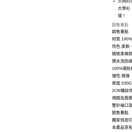
火熱的
6 期 
合作金
大學衫
華南商
12 期
燒！
合作金
上海商
華南商
合作金
銷售重點
超商取貨
國泰世
上海商
華南商
銷售重點
臺灣中
國泰世
LINE Pay
上海商
匯豐（
材質:10
臺灣中
國泰世
聯邦商
特色:柔軟
匯豐（
Apple Pay
臺灣中
元大商
聯邦商
精梳柔棉
匯豐（
玉山商
街口支付
元大商
預水洗防
聯邦商
台新國
玉山商
元大商
100%環
台灣樂
悠遊付
台新國
玉山商
彈性:微彈
台灣樂
台新國
Google Pa
厚度:330G
台灣樂
2CM羅紋
全盈+PAY
領圈及肩
大哥付你
雙針袖口
相關說明
銷售重點
【大哥付
AFTEE先
獨家俏皮
1.本服務
2.付款方
相關說明
本產品享
流程，驗