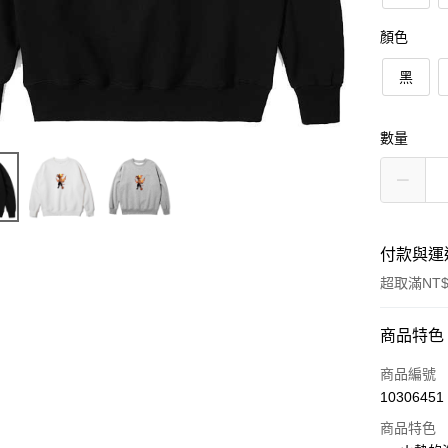
顏色
黑
數量
付款與運
超取滿NT$
付款方式
商品特色
信用卡一
商品編號
10306451
信用卡分
商品特色
3 期 