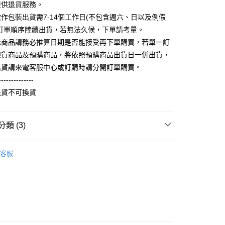
FTEE先享後付」】
提供退貨服務。
。
先享後付是「在收到商品之後才付款」的支付方式。 讓您購物簡單
准額度、可分期數及費用金額請依後續交易確認頁面所載為準。
作包裝出貨需7-14個工作日(不包含週六、日以及例假
心！
立30分鐘內，如未前往確認交易或遇審核未通過，訂單將自動取
：不需註冊會員、不需綁卡、不需儲值。
照訂單順序陸續出貨，若無法久候，下單請考量。
「轉專審核」未通過狀況，表示未達大哥付你分期系統評分，恕
：只要手機號碼，簡訊認證，即可結帳。
此商品請務必推算日期是否能接受再下單購買，若單一訂
評估內容。
：先確認商品／服務後，再付款。
式說明】
現貨商品及預購商品，將依照預購商品出貨日一併出貨，
取貨
項不併入電信帳單，「大哥付你分期」於每月結算日後寄送繳費提
EE先享後付」結帳流程】
出貨請來電客服中心或訂購時請分開訂單購買。
5，滿NT$899(含以上)免運費
方式選擇「AFTEE先享後付」後，將跳轉至「AFTEE先享後
--------------
訊連結打開帳單後，可選擇「超商條碼／台灣大直營門市／銀行轉
頁面，進行簡訊認證並確認金額後，即可完成結帳。
付／iPASS MONEY」等通路繳費。
家取貨
成立數日內，您將收到繳費通知簡訊。
退貨不可換貨
費通知簡訊後14天內，點擊此簡訊中的連結，可透過四大超商
0，滿NT$899(含以上)免運費
項】
網路銀行／等多元方式進行付款，方視為交易完成。
係由「台灣大哥大股份有限公司」（以下簡稱本公司）所提供，讓
：結帳手續完成當下不需立刻繳費，但若您需要取消訂單，請聯
取貨
類 (3)
易時，得透過本服務購買商品或服務，並由商店將買賣／分期付
的店家。未經商家同意取消之訂單仍視為有效，需透過AFTEE
金債權讓與本公司後，依約使用本公司帳單繳交帳款。
繳納相關費用。
5，滿NT$899(含以上)免運費
意付款使用「大哥付你分期」之契約關係目的，商店將以您的個人
推薦
否成功請以「AFTEE先享後付 」之結帳頁面顯示為準，若有關於
含姓名、電話或地址）提供予台灣大哥大進項蒐集、處理及利
客服
功／繳費後需取消欲退款等相關疑問，請聯繫「AFTEE先享後
1取貨
公司與您本人進行分期帳單所需資料之確認、核對及更正。
援中心」
https://netprotections.freshdesk.com/support/home
0，滿NT$899(含以上)免運費
戶服務條款，請詳閱以下連結：
https://oppay.tw/userRule
刷毛長袖衫(帽T 大學T 連帽外套)
厚版刷毛大學衫
項】
恩沛科技股份有限公司提供之「AFTEE先享後付」服務完成之
依本服務之必要範圍內提供個人資料，並將交易相關給付款項請
5，滿NT$899(含以上)免運費
讓予恩沛科技股份有限公司。
個人資料處理事宜，請瀏覽以下網址：