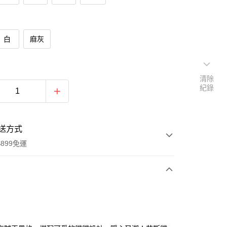
白
麻灰
清除
紀錄
送方式
899免運
次付款
期付款
0 利率 每期
NT$166
21家銀行