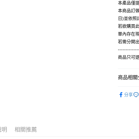
【關於「A
本產品僅
ATM付款
完成交易
AFTEE
3.實際核
本商品訂做
便利好安
4.訂單成
１．簡單
日)並依
消。如遇
２．便利
運送方式
若欲購買
無法說明
３．安心
【繳款方
單內存在
全家付款
1.分期款
【「AFT
若需分開
醒簡訊。
每筆NT$6
１．於結帳
-------------
2.透過簡
付」結帳
帳／街口支
付款後全
２．訂單
商品只可
３．收到繳
每筆NT$6
【注意事
／ATM／
1.本服務
※ 請注意
7-11付款
商品相關分
用戶於交
絡購買商品
款買賣價
先享後付
每筆NT$6
2.基於同
人氣商品
※ 交易是
資料（包
分享
是否繳費成
付款後7-1
ALL
用，由本
付客戶支
每筆NT$6
3.完整用
【冬季款】
【注意事
宅配
１．透過由
交易，需
每筆NT$6
求債權轉
說明
相關推薦
２．關於