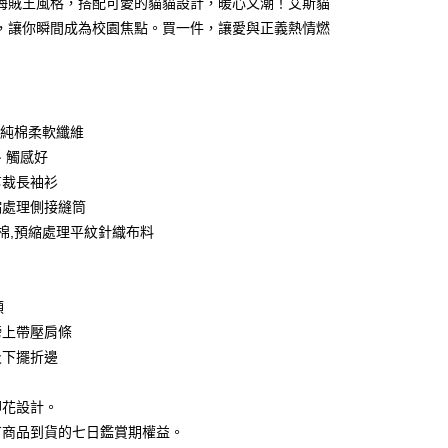
海賊王風格，搭配可愛的貓貓設計，暖心又潮！艾斯貓
0 利率 每期
NT$83
21家銀行
庫商業銀行
第一商業銀行
，讓你瞬間成為校園焦點。買一件，讓愛與正義熱情燃
業銀行
彰化商業銀行
 0 利率 每期
NT$41
21家銀行
庫商業銀行
第一商業銀行
業儲蓄銀行
台北富邦商業銀行
業銀行
彰化商業銀行
庫商業銀行
第一商業銀行
付款
華商業銀行
兆豐國際商業銀行
業儲蓄銀行
台北富邦商業銀行
業銀行
彰化商業銀行
小企業銀行
台中商業銀行
華商業銀行
兆豐國際商業銀行
業儲蓄銀行
台北富邦商業銀行
台灣）商業銀行
華泰商業銀行
0%純棉柔軟纖維
小企業銀行
台中商業銀行
華商業銀行
兆豐國際商業銀行
業銀行
遠東國際商業銀行
、觸感好
台灣）商業銀行
華泰商業銀行
小企業銀行
台中商業銀行
業銀行
永豐商業銀行
業銀行
遠東國際商業銀行
剪裁長袖衫
台灣）商業銀行
華泰商業銀行
業銀行
星展（台灣）商業銀行
業銀行
永豐商業銀行
縮處理側接縫筒
業銀行
遠東國際商業銀行
際商業銀行
中國信託商業銀行
業銀行
星展（台灣）商業銀行
業銀行
永豐商業銀行
紡棉,預縮處理平紋針織布料
天信用卡公司
際商業銀行
中國信託商業銀行
業銀行
星展（台灣）商業銀行
天信用卡公司
際商業銀行
中國信託商業銀行
y
天信用卡公司
領
膀上帶壓肩條
分期
及下擺折邊
你分期使用說明】
享後付
印花設計。
由台灣大哥大提供，台灣大哥大用戶可立即使用無須另外申請。
式選擇「大哥付你分期」，訂單成立後會自動跳轉到大哥付的交易
有商品到貨的七日鑑賞期權益。
證手機門號後，選擇欲分期的期數、繳款截止日，確認付款後即