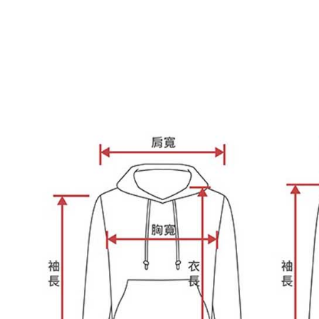
https://aft
３．未成
「AFTE
任。
４．使用「
即時審查
結果請求
５．嚴禁
形，恩沛
動。