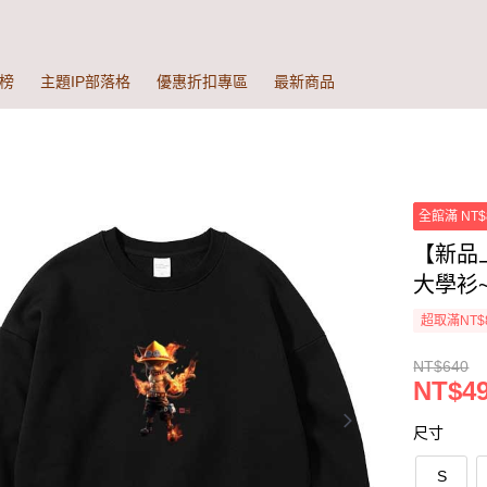
榜
主題IP部落格
優惠折扣專區
最新商品
全館滿 NT$
【新品
大學衫~
超取滿NT$
NT$640
NT$49
尺寸
S