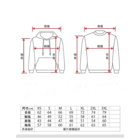
宅配
【注意事項】
１．透過由恩沛科技股份有限公司提供之「AFTEE先享後付」服務完成之交
每筆NT$65，滿NT$899(含以上)免運費
易，需依本服務之必要範圍內提供個人資料，並將交易相關給付款項請求債
權轉讓予恩沛科技股份有限公司。
２．關於個人資料處理事宜，請瀏覽以下網址：
https://aftee.tw/terms/#terms3
３．未成年的使用者請事先徵得法定代理人或監護人之同意方可使用
「AFTEE先享後付」，若未經同意申辦者引起之損失，本公司不負相關責
任。
４．使用「AFTEE先享後付」時，將依據個別帳號之用戶狀況，依本公司即
時審查核予不同之上限額度；若仍有額度不足之情形，本公司將視審查結果
請求用戶進行身份認證。
５．嚴禁一人註冊多個帳號或使用他人資訊註冊。若發現惡意使用之情形，
恩沛科技股份有限公司將有權停止該用戶之使用額度並採取法律行動。