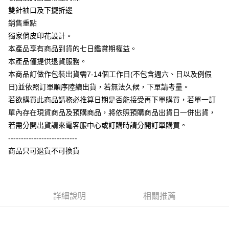
相關說明
雙針袖口及下擺折邊
【大哥付你分期使用說明】
銷售重點
AFTEE先享後付
1.本服務由台灣大哥大提供，台灣大哥大用戶可立即使用無須另外申請。
獨家俏皮印花設計。
2.付款方式選擇「大哥付你分期」，訂單成立後會自動跳轉到大哥付的交易
相關說明
流程，驗證手機門號後，選擇欲分期的期數、繳款截止日，確認付款後即完
本產品享有商品到貨的七日鑑賞期權益。
【關於「AFTEE先享後付」】
成交易。
ATM付款
AFTEE先享後付是「在收到商品之後才付款」的支付方式。 讓您購物簡單
本產品僅提供退貨服務。
3.實際核准額度、可分期數及費用金額請依後續交易確認頁面所載為準。
便利好安心！
4.訂單成立30分鐘內，如未前往確認交易或遇審核未通過，訂單將自動取
本商品訂做作包裝出貨需7-14個工作日(不包含週六、日以及例假
１．簡單：不需註冊會員、不需綁卡、不需儲值。
運送方式
消。如遇「轉專審核」未通過狀況，表示未達大哥付你分期系統評分，恕無
２．便利：只要手機號碼，簡訊認證，即可結帳。
日)並依照訂單順序陸續出貨，若無法久候，下單請考量。
法說明評估內容。
３．安心：先確認商品／服務後，再付款。
全家付款取貨
若欲購買此商品請務必推算日期是否能接受再下單購買，若單一訂
【繳款方式說明】
1.分期款項不併入電信帳單，「大哥付你分期」於每月結算日後寄送繳費提
每筆NT$65，滿NT$899(含以上)免運費
單內存在現貨商品及預購商品，將依照預購商品出貨日一併出貨，
【「AFTEE先享後付」結帳流程】
醒簡訊。
１．於結帳方式選擇「AFTEE先享後付」後，將跳轉至「AFTEE先享後付」
若需分開出貨請來電客服中心或訂購時請分開訂單購買。
2.透過簡訊連結打開帳單後，可選擇「超商條碼／台灣大直營門市／銀行轉
付款後全家取貨
結帳頁面，進行簡訊認證並確認金額後，即可完成結帳。
帳／街口支付／iPASS MONEY」等通路繳費。
---------------------------
２．訂單成立數日內，您將收到繳費通知簡訊。
每筆NT$60，滿NT$899(含以上)免運費
商品只可退貨不可換貨
３．收到繳費通知簡訊後14天內，點擊此簡訊中的連結，可透過四大超商／
【注意事項】
ATM／網路銀行／等多元方式進行付款，方視為交易完成。
7-11付款取貨
1.本服務係由「台灣大哥大股份有限公司」（以下簡稱本公司）所提供，讓
※ 請注意：結帳手續完成當下不需立刻繳費，但若您需要取消訂單，請聯絡
用戶於交易時，得透過本服務購買商品或服務，並由商店將買賣／分期付款
每筆NT$65，滿NT$899(含以上)免運費
購買商品的店家。未經商家同意取消之訂單仍視為有效，需透過AFTEE先享
買賣價金債權讓與本公司後，依約使用本公司帳單繳交帳款。
後付繳納相關費用。
2.基於同意付款使用「大哥付你分期」之契約關係目的，商店將以您的個人
詳細說明
相關推薦
付款後7-11取貨
※ 交易是否成功請以「AFTEE先享後付 」之結帳頁面顯示為準，若有關於
資料（包含姓名、電話或地址）提供予台灣大哥大進項蒐集、處理及利用，
是否繳費成功／繳費後需取消欲退款等相關疑問，請聯繫「AFTEE先享後付
每筆NT$60，滿NT$899(含以上)免運費
由本公司與您本人進行分期帳單所需資料之確認、核對及更正。
客戶支援中心」
https://netprotections.freshdesk.com/support/home
3.完整用戶服務條款，請詳閱以下連結：
https://oppay.tw/userRule