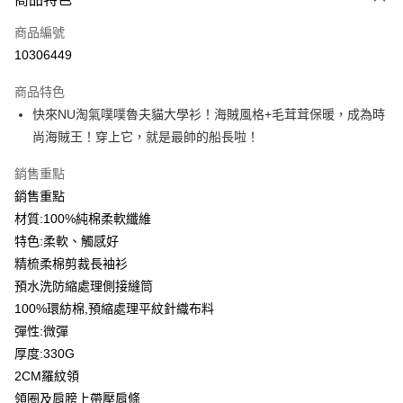
信用卡一次付款
商品編號
信用卡分期付款
10306449
3 期 0 利率 每期
NT$166
21家銀行
商品特色
6 期 0 利率 每期
NT$83
21家銀行
合作金庫商業銀行
第一商業銀行
快來NU淘氣噗噗魯夫貓大學衫！海賊風格+毛茸茸保暖，成為時
華南商業銀行
彰化商業銀行
12 期 0 利率 每期
NT$41
21家銀行
合作金庫商業銀行
第一商業銀行
尚海賊王！穿上它，就是最帥的船長啦！
上海商業儲蓄銀行
台北富邦商業銀行
華南商業銀行
彰化商業銀行
合作金庫商業銀行
第一商業銀行
超商取貨付款
國泰世華商業銀行
兆豐國際商業銀行
上海商業儲蓄銀行
台北富邦商業銀行
華南商業銀行
彰化商業銀行
銷售重點
臺灣中小企業銀行
台中商業銀行
國泰世華商業銀行
兆豐國際商業銀行
LINE Pay
上海商業儲蓄銀行
台北富邦商業銀行
銷售重點
匯豐（台灣）商業銀行
華泰商業銀行
臺灣中小企業銀行
台中商業銀行
國泰世華商業銀行
兆豐國際商業銀行
聯邦商業銀行
遠東國際商業銀行
材質:100%純棉柔軟纖維
匯豐（台灣）商業銀行
華泰商業銀行
Apple Pay
臺灣中小企業銀行
台中商業銀行
元大商業銀行
永豐商業銀行
特色:柔軟、觸感好
聯邦商業銀行
遠東國際商業銀行
匯豐（台灣）商業銀行
華泰商業銀行
玉山商業銀行
星展（台灣）商業銀行
街口支付
元大商業銀行
永豐商業銀行
精梳柔棉剪裁長袖衫
聯邦商業銀行
遠東國際商業銀行
台新國際商業銀行
中國信託商業銀行
玉山商業銀行
星展（台灣）商業銀行
預水洗防縮處理側接縫筒
元大商業銀行
永豐商業銀行
台灣樂天信用卡公司
悠遊付
台新國際商業銀行
中國信託商業銀行
玉山商業銀行
星展（台灣）商業銀行
100%環紡棉,預縮處理平紋針織布料
台灣樂天信用卡公司
台新國際商業銀行
中國信託商業銀行
Google Pay
彈性:微彈
台灣樂天信用卡公司
厚度:330G
全盈+PAY
2CM羅紋領
大哥付你分期
領圈及肩膀上帶壓肩條