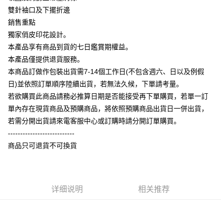
相关说明
雙針袖口及下擺折邊
【大哥付你分期使用说明】
銷售重點
AFTEE先享后付
1. 本服务由台湾大哥大提供，电信用户可立即使用无须另外申请。（限个人
獨家俏皮印花設計。
月租型门号，不开放公司户及预付卡使用）
相关说明
2. 付款方式选择 “大哥付你分期”，订单成立后会自动跳转到大哥付的交易流
本產品享有商品到貨的七日鑑賞期權益。
一、關於 AFTEE先享後付
程，验证手机门号后，选择欲分期的期数、缴款截止日，确认付款后即完成
ATM付款
1. 於付款方式選擇AFTEE先享後付，將跳出AFTEE先享後付手機驗證視
本產品僅提供退貨服務。
交易。
窗。
3. 实际核准额度、可分期数及费用金额请依后续交易确认页面所载为准。
本商品訂做作包裝出貨需7-14個工作日(不包含週六、日以及例假
2. 進行簡訊驗證之後，即可完成結帳手續。
运送方式
4. 订单成立30分钟内，如未前往确认交易或遇审核未通过，订单将自动取
3. 訂單確認後不需事先繳費，商品會配送至您的指定地址。
日)並依照訂單順序陸續出貨，若無法久候，下單請考量。
消。如遇 “转专审核”未通过状况，表示未达系统评分，恕无法说明评估内
4. 下訂完成後，您的手機會收到一封繳費通知簡訊，APP會員則會收到
全家付款取貨
若欲購買此商品請務必推算日期是否能接受再下單購買，若單一訂
容。
AFTEE APP推播通知。
【缴款方式说明】
每笔NT$65，满NT$899(含以上)免运费
單內存在現貨商品及預購商品，將依照預購商品出貨日一併出貨，
5. 收到商品當下無需繳費，確認無誤後，請再利用繳費通知簡訊或AFTEE
1. 分期款项不并入电信账单，“大哥付你分期”于每月结算日后寄送缴费提醒
APP於四大便利商店‧ATM/網銀等方式進行付款。
若需分開出貨請來電客服中心或訂購時請分開訂單購買。
短信。
付款後全家取貨
2. 通过短信链接打开账单后，可选择 “超商条码／台湾大直营门市／银行转
---------------------------
請留意繳費期限為 14 天。唯有下載 AFTEE App 成為 AFTEE 會員者方能享
每笔NT$60，满NT$899(含以上)免运费
账／街口支付／iPASS MONEY”等通路缴费。
商品只可退貨不可換貨
有最長 45 天內付款之服務。
7-11付款取貨
【注意事项】
繳費期限，為商家向您請款的時間，再加上使用AFTEE可延長的天數所計算
1. 本服务系由 “台湾大哥大股份有限公司”所提供，让用户于交易时，得通过
每笔NT$65，满NT$899(含以上)免运费
出。使用AFTEE下訂可以延長您收到商品前的繳費天數，但無法保證一定能
本服务购买商品或服务，并由商店将买卖／分期付款买卖价金债权让与本公
夠在期限內收到商品(例如:預購商品或預計到貨時間較長者)。因此無論收到
司后，依约使用本公司账单缴交账款。
详细说明
相关推荐
付款後7-11取貨
商品與否，仍需要請您在AFTEE規定的時間內完成繳費。
2. 基于同意付款使用 “大哥付你分期”之契约关系目的，商店将以您的个人资
每笔NT$60，满NT$899(含以上)免运费
料（包含姓名、电话或地址）提供予台湾大哥大进项收集、处理及利用，由
二、付款限制
台湾大哥大与本人进行分期账单所需资料之确认、核对及更正。
1. 初次使用 AFTEE 時，將依認證結果及本公司審查結果，核予每個人不同