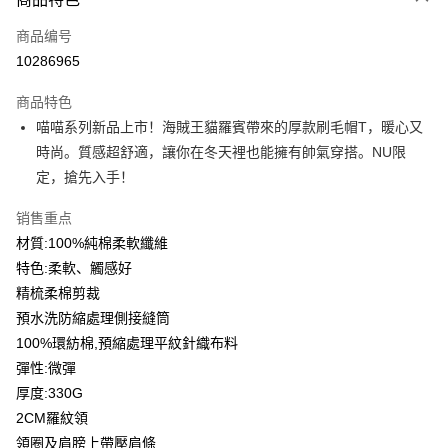
信用卡一次付款
商品编号
信用卡分期付款
10286965
3期 0利率，每期
NT$199
21家银行
商品特色
6期 0利率，每期
NT$99
21家银行
合作金库商业银行
第一商业银行
喵喵系列新品上市！海賊王貓羅賓帶來的厚款刷毛帽T，暖心又
华南商业银行
彰化商业银行
12期 0利率，每期
NT$49
21家银行
合作金库商业银行
第一商业银行
時尚。質感超舒適，讓你在冬天裡也能擁有帥氣穿搭。NU限
上海商业储蓄银行
台北富邦商业银行
华南商业银行
彰化商业银行
合作金库商业银行
第一商业银行
超商取货付款
国泰世华商业银行
兆丰国际商业银行
定，搶先入手！
上海商业储蓄银行
台北富邦商业银行
华南商业银行
彰化商业银行
台湾中小企业银行
台中商业银行
国泰世华商业银行
兆丰国际商业银行
LINE Pay
上海商业储蓄银行
台北富邦商业银行
销售重点
汇丰（台湾）商业银行
华泰商业银行
台湾中小企业银行
台中商业银行
国泰世华商业银行
兆丰国际商业银行
联邦商业银行
远东国际商业银行
材質:100%純棉柔軟纖維
汇丰（台湾）商业银行
华泰商业银行
Apple Pay
台湾中小企业银行
台中商业银行
元大商业银行
永丰商业银行
特色:柔軟、觸感好
联邦商业银行
远东国际商业银行
汇丰（台湾）商业银行
华泰商业银行
玉山商业银行
星展（台湾）商业银行
街口支付
元大商业银行
永丰商业银行
精梳柔棉剪裁
联邦商业银行
远东国际商业银行
台新国际商业银行
中国信托商业银行
玉山商业银行
星展（台湾）商业银行
預水洗防縮處理側接縫筒
元大商业银行
永丰商业银行
台湾乐天信用卡公司
悠遊付
台新国际商业银行
中国信托商业银行
玉山商业银行
星展（台湾）商业银行
100%環紡棉,預縮處理平紋針織布料
台湾乐天信用卡公司
台新国际商业银行
中国信托商业银行
Google Pay
彈性:微彈
台湾乐天信用卡公司
厚度:330G
Plus PAY
2CM羅紋領
大哥付你分期
領圈及肩膀上帶壓肩條