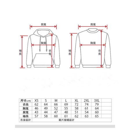
宅配
3. 完整用户服务条款，请详阅以下链接：
https://oppay.tw/userRule
之上限額度
2. 結帳金額須大於NT$30
每笔NT$65，满NT$899(含以上)免运费
3. 目前僅支援台灣會員
三、聲明條款
「AFTEE先享後付」(下稱本服務)乃由恩沛科技股份有限公司(下稱 AFTEE )
所提供，並由 AFTEE 向您收取款項。因使用本服務所須提供之個人資料(包
含但不限於訂購人姓名、電話，收件人姓名、電話、收件地址)，將交付予
AFTEE 於本服務必要服務範圍內運用。關於 AFTEE 對於個人資料之蒐集、
處理、利用，詳參 AFTEE 官網之『個人資料蒐集、處理及利用告知聲明』
（
https://aftee.tw/privacypolicy/
）。
若款項超過繳費期限，將根據當次的金額加收年利率 16% 的逾期滯納金。
未成年的使用者，請事先徵得法定代理人或監護人之同意方可使用
AFTEE。
若您對於個人資料之處理、利用有任何疑問，或欲行使相關法律權利，請聯
繫恩沛科技股份有限公司。若您不同意我們將上開所示之個人資料，連同必
要之購買訂單資訊提供予 AFTEE ，或讓 AFTEE 蒐集處理利用您的個人資
料，請勿選用本服務。